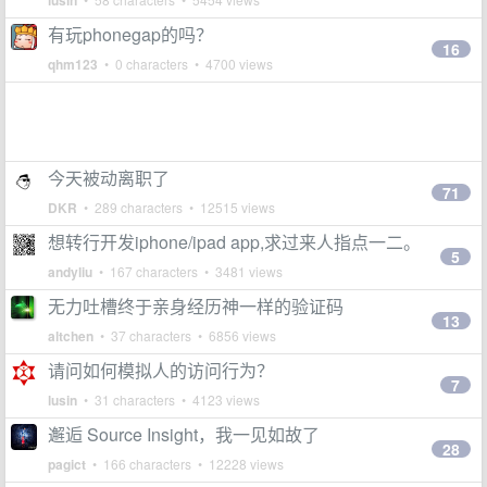
lusin
有玩phonegap的吗？
16
qhm123
• 0 characters • 4700 views
今天被动离职了
71
DKR
• 289 characters • 12515 views
想转行开发iphone/ipad app,求过来人指点一二。
5
andyliu
• 167 characters • 3481 views
无力吐槽终于亲身经历神一样的验证码
13
altchen
• 37 characters • 6856 views
请问如何模拟人的访问行为？
7
lusin
• 31 characters • 4123 views
邂逅 Source Insight，我一见如故了
28
pagict
• 166 characters • 12228 views