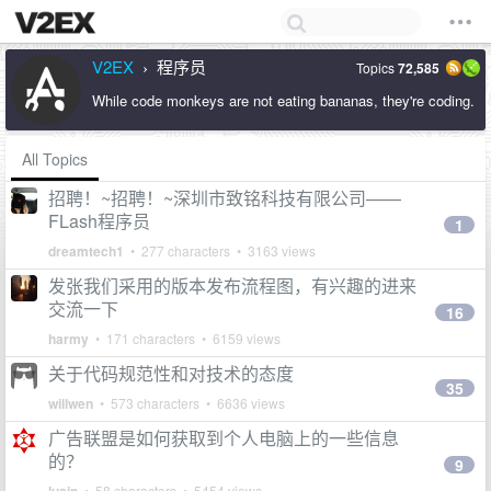
V2EX
程序员
Topics
72,585
›
While code monkeys are not eating bananas, they're coding.
All Topics
招聘！~招聘！~深圳市致铭科技有限公司——
FLash程序员
1
dreamtech1
• 277 characters • 3163 views
发张我们采用的版本发布流程图，有兴趣的进来
交流一下
16
harmy
• 171 characters • 6159 views
关于代码规范性和对技术的态度
35
willwen
• 573 characters • 6636 views
广告联盟是如何获取到个人电脑上的一些信息
的？
9
• 58 characters • 5454 views