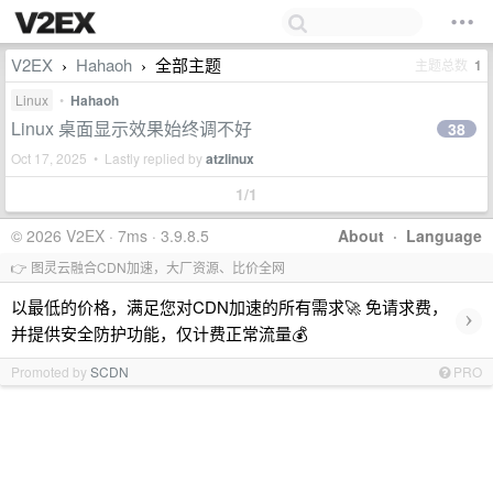
V2EX
Hahaoh
全部主题
主题总数
1
›
›
Linux
•
Hahaoh
Linux 桌面显示效果始终调不好
38
Oct 17, 2025 • Lastly replied by
atzlinux
1/1
© 2026 V2EX · 7ms · 3.9.8.5
About
·
Language
👉 图灵云融合CDN加速，大厂资源、比价全网
以最低的价格，满足您对CDN加速的所有需求🚀 免请求费，
›
并提供安全防护功能，仅计费正常流量💰
Promoted by
SCDN
PRO