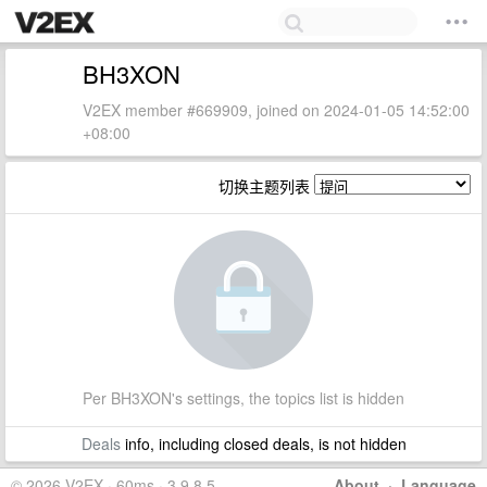
BH3XON
V2EX member #669909, joined on 2024-01-05 14:52:00
+08:00
切换主题列表
Per BH3XON's settings, the topics list is hidden
Deals
info, including closed deals, is not hidden
© 2026 V2EX · 60ms · 3.9.8.5
About
·
Language