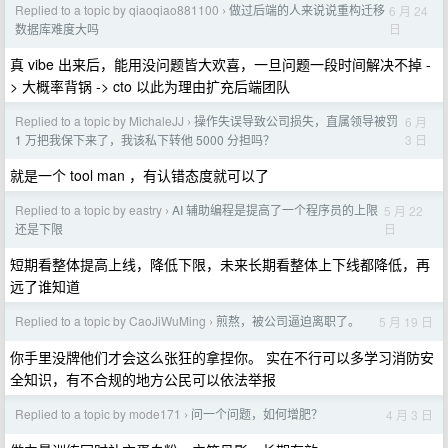
Replied to a topic by qiaoqiao881100
做过后端的人来说说重构迁移
6 月 24
›
日
数据库难度大吗
真 vibe 出来后，能用没问题皆大欢喜，一旦问题一段时间解决不掉 -
> 大概率背锅 -> cto 以此为理由扩充后端团队
Replied to a topic by MichaleJJ
操作失误导致公司损失，直属领导被罚
6 月
›
3 日
1 万把我保下来了，我该私下转他 5000 分担吗？
就是一个 tool man ，有认错态度就可以了
Replied to a topic by eastry
AI 辅助编程是提高了一个程序员的上限
5 月 22
›
日
还是下限
短期看整体提高上线，降低下限，未来长期看整体上下线都降低，再
远了谁知道
Replied to a topic by CaoJiWuMing
煎熬，被公司逼迫离职了。
5 月 19 日
›
你手里没牌他们才会这么张狂的拿捏你。 实在不行可以多学习消防安
全知识，有不合规的地方公民可以依法举报
Replied to a topic by mode171
问一个问题，如何增肥？
4 月 3 日
›