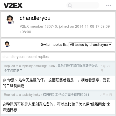
chandleryou
V2EX member #80740, joined on 2014-11-08 17:59:09
+08:00
Switch topics list
chandleryou's recent replies
Replied to a topic by Amazing10086
兄弟们我不是口嗨真转行做这
7 月 22
›
日
个了烤面筋了
👍 你是 v 站今天最靓的仔。 这面筋竖着看是一，横着看是零，妥妥
的二进制面筋
Replied to a topic by hoky
招聘遇到工作经历完全造假的 211
7 月 6 日
›
这种简历可能是人家刻意准备的，可以类比骗子怎么用“低级圈套”来
筛选目标