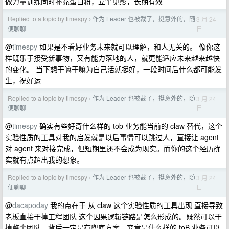
做力量训练同时补充蛋白粉，立竿见影，长期有效
Replied to a topic by timespy
作为 Leader 也被裁了，挺意外的，随
3 月 24
›
日
便聊聊
@
timespy
如果是不看好业务未来就可以理解，和人无关的。 像你这
样既乐于接受新事物，又有能力落地的人，就更能适应未来越来越快
的变化。 当下想干嘛干嘛为自己活就挺好，一段时间后什么都可能发
生，祝好运
Replied to a topic by timespy
作为 Leader 也被裁了，挺意外的，随
3 月 24
›
日
便聊聊
@
timespy
确实有些好奇什么样的 tob 业务能当前的 claw 替代，这个
实验性质的工具对我的启发就是以后事情可以跳过人，直接让 agent
对 agent 来对接完成，但短期里还不会成为现实。而你的这个经历确
实就有点超出我的想象。
Replied to a topic by timespy
作为 Leader 也被裁了，挺意外的，随
3 月 24
›
日
便聊聊
@
dacapoday
我的点在于 从 claw 这个实验性质的工具出现 直接导致
老板直接干掉工程团队 这个因果逻辑链路是怎么形成的。既然可以干
掉整个团队，背后一定是有兜底方案，究竟是什么样的 toB 业务可以