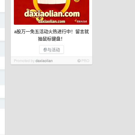
日
a股万一免五活动火热进行中！留言就
抽鼠标键盘！
日
参与活动
Promoted by
daxiaolian
PRO
日
日