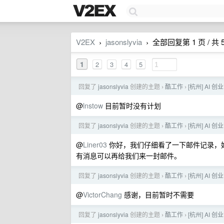
V2EX
jasonslyvia
全部回复第 1 页 / 共 
›
›
1
2
3
4
5
回复了
jasonslyvia
创建的主题
酷工作
[杭州] AI 
›
›
@
lnstow
目前暂时没有计划
回复了
jasonslyvia
创建的主题
酷工作
[杭州] AI 
›
›
@
Liner03
你好，我们仔细看了一下邮件记录，
有消息可以再给我们来一封邮件。
回复了
jasonslyvia
创建的主题
酷工作
[杭州] AI 
›
›
@
VictorChang
感谢，目前暂时不需要
回复了
jasonslyvia
创建的主题
酷工作
[杭州] AI 
›
›