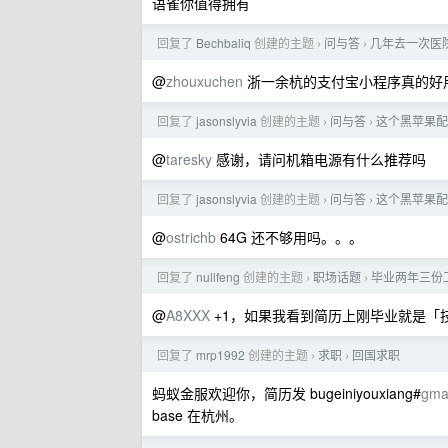
语雀你值得拥有
回复了
Bechbaliq
创建的主题
问与答
几年去一次医
›
›
@
zhouxuchen
浙一余杭的支付宝小程序真的好
回复了
jasonslyvia
创建的主题
问与答
这个黑苹果配
›
›
@
taresky
感谢，请问机箱电源有什么推荐吗
回复了
jasonslyvia
创建的主题
问与答
这个黑苹果配
›
›
@
ostrichb
64G 还不够用吗。。。
回复了
nullfeng
创建的主题
职场话题
毕业两年三份
›
›
@
A8XXX
+1，如果我看到简历上刚毕业就是「
回复了
mrp1992
创建的主题
求职
回国求职
›
›
蚂蚁金服欢迎你，简历发 bugeiniyouxiang#
gma
base 在杭州。