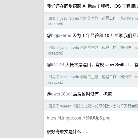
我们还在同步招聘 AI 后端工程师、iOS 工
回复了
jasonslyvia
创建的主题
远程工作
[杭州/Remo
›
›
creators）
@
bigjokerhs
因为 1 年经验和 10 年经验我
回复了
jasonslyvia
创建的主题
远程工作
[杭州/Remo
›
›
creators）
@
iOCZS
大概率是混用，常规 view SwiftUI 
回复了
jasonslyvia
创建的主题
远程工作
[杭州/Remo
›
›
creators）
@
qwer666df
后端暂时没有，抱歉
回复了
wseani
创建的主题
分享创造
因为每天都会读 H
›
›
https://i.imgur.com/r5NUUp5.png
很好奇原文是什么……