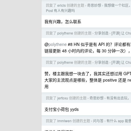
回复了
ericls
创建的主题
奇思妙想
我想做一个社区
›
›
Post 有人有兴趣吗
我有兴趣，怎么联系
回复了
polythene
创建的主题
分享创造
[开源] 让 Ch
›
›
@
polythene
#8 HN 似乎是有 API 的？评
链接更新 48 小时内的评论，每 30 分钟一
回复了
polythene
创建的主题
分享创造
[开源] 让 Ch
›
›
赞，楼主跟我想一块去了，我其实还想过用 GP
大家的主流观点是哪些，整体是 positive 还是 
用
回复了
jerfoxu
创建的主题
奇思妙想
有没有出去玩， 
›
›
支付宝小荷包 yyds
回复了
lmmlwen
创建的主题
问与答
有什么 app
›
›