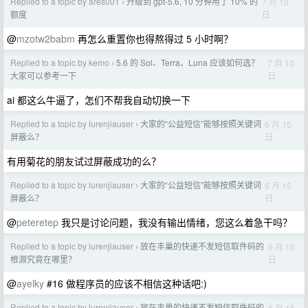
Replied to a topic by ares001
升级到 gpt-5.6, 10 分钟用了 10% 的
7 月 10
›
日
额度
@
mzotw2babm
再怎么重置你也得熬得过 5 小时啊？
Replied to a topic by kemo
5.6 的 Sol、Terra、Luna 应该如何选？
7 月 10
›
日
大家可以参考一下
ai 都这么牛逼了，怎们不帮我自动切换一下
Replied to a topic by lurenjiauser
大家的“公益短信”能够按照关键词
6 月 15
›
日
屏蔽么？
有用菊花的朋友试过屏蔽成功的么？
Replied to a topic by lurenjiauser
大家的“公益短信”能够按照关键词
6 月 15
›
日
屏蔽么？
@
peteretep
我只是讨论问题，我没有输出情绪，您这么着急干吗？
Replied to a topic by lurenjiauser
放在丰巢的快递不发短信取件码的
6 月 15
›
日
根源究竟在哪里？
@
ayelky
#16 做程序员的应该不相信这种话吧:)
Replied to a topic by lurenjiauser
放在丰巢的快递不发短信取件码的
6 月 15