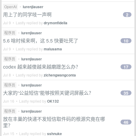
OpenAI
•
lurenjiauser
用上了的同学吱一声啊
2
Jul 9 • Lastly replied by
drymonfidelia
程序员
•
lurenjiauser
5.6 啥时候来啊，这 5.5 快要吐死了
10
Jul 9 • Lastly replied by
malusama
程序员
•
lurenjiauser
codex 越来越傻越来越磨蹭怎么办？
17
Jul 8 • Lastly replied by
zichengwangconta
程序员
•
lurenjiauser
大家的“公益短信”能够按照关键词屏蔽么？
35
Jun 16 • Lastly replied by
OK132
程序员
•
lurenjiauser
放在丰巢的快递不发短信取件码的根源究竟在哪
46
里？
Jun 15 • Lastly replied by
sshnuke