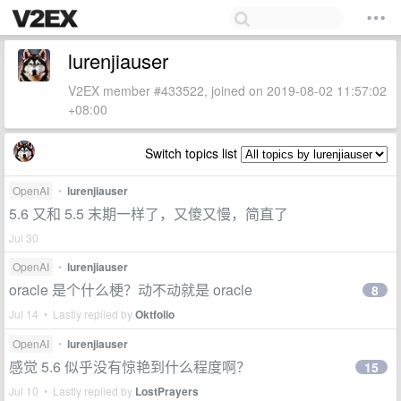
lurenjiauser
V2EX member #433522, joined on 2019-08-02 11:57:02
+08:00
Switch topics list
OpenAI
•
lurenjiauser
5.6 又和 5.5 末期一样了，又傻又慢，简直了
Jul 30
OpenAI
•
lurenjiauser
oracle 是个什么梗？动不动就是 oracle
8
Jul 14 • Lastly replied by
Oktfolio
OpenAI
•
lurenjiauser
感觉 5.6 似乎没有惊艳到什么程度啊？
15
Jul 10 • Lastly replied by
LostPrayers