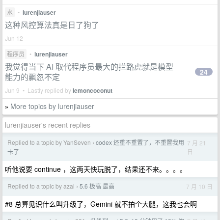
水
•
lurenjiauser
这种风控算法真是日了狗了
Jun 12
程序员
•
lurenjiauser
我觉得当下 AI 取代程序员最大的拦路虎就是模型
24
能力的飘忽不定
Jun 9 • Lastly replied by
lemoncoconut
More topics by lurenjiauser
»
lurenjiauser's recent replies
Replied to a topic by YanSeven
codex 还重不重置了，不重置我用
7 月 21
›
日
卡了
听他说要 continue ，这两天快玩脱了，结果还不来。。。。
Replied to a topic by azal
5.6 极高 最高
7 月 10 日
›
#8 总算见识什么叫升级了，Gemini 就不拍个大腿，这我也会啊