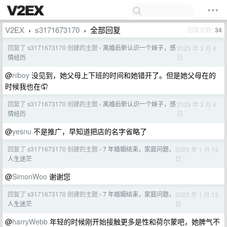
V2EX
s3171673170
全部回复
回复总数
34
›
›
回复了 s3171673170 创建的主题
离婚后新认识一个妹子，感
2025 年 3 月 4
›
日
情经历
@
niboy
没见到，她父母上下班的时间和她错开了。但是她父母在的
时候我也在🤦
回复了 s3171673170 创建的主题
离婚后新认识一个妹子，感
2025 年 3 月 4
›
日
情经历
@
yesnu
不是推广，早知道把店的名字省略了
回复了 s3171673170 创建的主题
7 年婚姻结束，家庭问题，
2025 年 1 月 14
›
日
人生迷茫
@
SimonWoo
谢谢您
回复了 s3171673170 创建的主题
7 年婚姻结束，家庭问题，
2025 年 1 月 13
›
日
人生迷茫
@
harryWebb
年轻的时候刚开始接触更多是性和荷尔蒙吧，她脾气不