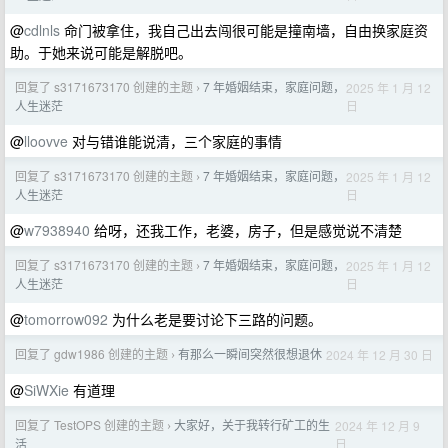
@
cdlnls
命门被拿住，我自己出去闯很可能是撞南墙，自由换家庭资
助。于她来说可能是解脱吧。
回复了 s3171673170 创建的主题
7 年婚姻结束，家庭问题，
2025 年 1 月 12
›
日
人生迷茫
@
lloovve
对与错谁能说清，三个家庭的事情
回复了 s3171673170 创建的主题
7 年婚姻结束，家庭问题，
2025 年 1 月 12
›
日
人生迷茫
@
w7938940
给呀，还我工作，老婆，房子，但是感觉说不清楚
回复了 s3171673170 创建的主题
7 年婚姻结束，家庭问题，
2025 年 1 月 12
›
日
人生迷茫
@
tomorrow092
为什么老是要讨论下三路的问题。
回复了 gdw1986 创建的主题
有那么一瞬间突然很想退休
2024 年 12 月 30 日
›
@
SiWXie
有道理
回复了 TestOPS 创建的主题
大家好，关于我转行矿工的生
2024 年 12 月 9
›
日
活