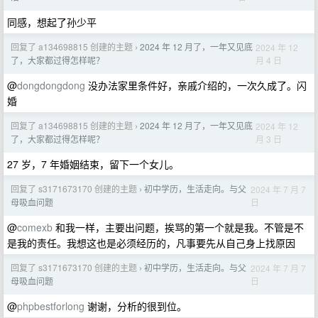
同感，想起了孙少平
回复了 a134698815 创建的主题
2024 年 12 月了，一年又见底
2024 年 12
›
月 4 日
了，大家都过得怎样呢？
@
dongdongdong
没办法家里条件好，亲戚介绍的，一次久成了。闪
婚
回复了 a134698815 创建的主题
2024 年 12 月了，一年又见底
2024 年 12
›
月 3 日
了，大家都过得怎样呢？
27 岁，7 年婚姻结束，留下一个女儿。
回复了 s3171673170 创建的主题
初中学历，生活走向。与父
2024 年 7 月 7
›
日
母吸血问题
@
comexb
和我一样，主要出问题，挨骂的第一个就是我。不管是不
是我的责任。我想这也是必须经历的，凡事要先从自己身上找原因
回复了 s3171673170 创建的主题
初中学历，生活走向。与父
2024 年 7 月 7
›
日
母吸血问题
@
phpbestforlong
谢谢，分析的很到位。