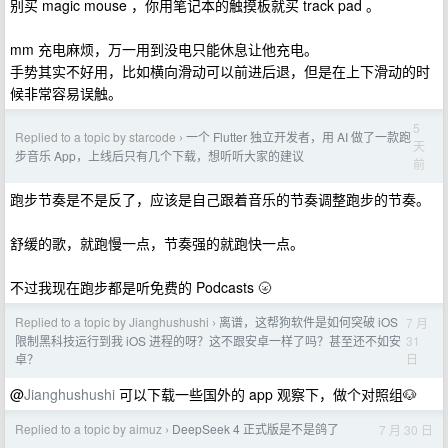
别买 magic mouse ，你用笔记本的触摸板就买 track pad 。
mm 充电麻烦，万一用到没电只能休息让他充电。
手势其实不好用，比如横向滑动可以前进后退，但是在上下滑动的时
候非常容易误触。
5
Replied to a topic by starcode
一个 Flutter 独立开发者，用 AI 做了一款跑
›
天
步音乐 App，上线后只有几个下载，想听听大家的建议
前
跑步节奏是不是反了，应该是自己跟着音乐的节奏调整跑步的节奏。
舒缓的歌，就跑慢一点，节奏强的就跑快一点。
不过我现在跑步都是听免费的 Podcasts 🌝
Replied to a topic by Jianghushushi
离谱，这帮狗软件是如何突破 iOS
7 月
›
31
限制黑科技运行到我 iOS 进程的呀？这不跟安卓一样了吗？甚至还不如安
日
卓？
@
Jianghushushi
可以下载一些国外的 app 观察下，做个对照组🐶
Replied to a topic by aimuz
DeepSeek 4 正式版是不是鸽了
7 月 30 日
›