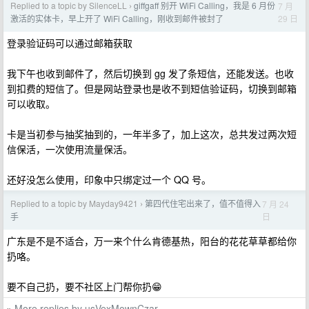
Replied to a topic by SilenceLL
giffgaff 别开 WiFi Calling，我是 6 月份
7 月
›
29 日
激活的实体卡，早上开了 WiFi Calling，刚收到邮件被封了
登录验证码可以通过邮箱获取
我下午也收到邮件了，然后切换到 gg 发了条短信，还能发送。也收
到扣费的短信了。但是网站登录也是收不到短信验证码，切换到邮箱
可以收取。
卡是当初参与抽奖抽到的，一年半多了，加上这次，总共发过两次短
信保活，一次使用流量保活。
还好没怎么使用，印象中只绑定过一个 QQ 号。
Replied to a topic by Mayday9421
第四代住宅出来了，值不值得入
7 月 24
›
日
手
广东是不是不适合，万一来个什么肯德基热，阳台的花花草草都给你
扔咯。
要不自己扔，要不社区上门帮你扔😁
More replies by usVexMownCzar