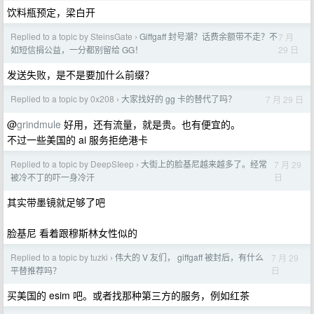
饮料瓶预定，梁白开
Replied to a topic by SteinsGate
Giffgaff 封号潮？话费余额带不走？不
7 月
›
29 日
如短信捐公益，一分都别留给 GG！
发送失败，是不是要加什么前缀？
Replied to a topic by 0x208
大家找好的 gg 卡的替代了吗？
7 月 29 日
›
@
grindmule
好用，还有流量，就是贵。也有便宜的。
不过一些美国的 ai 服务拒绝港卡
Replied to a topic by DeepSIeep
大街上的脸基尼越来越多了。经常
7 月 29
›
日
被冷不丁的吓一身冷汗
其实带墨镜就足够了吧
脸基尼 看着跟穆斯林女性似的
Replied to a topic by tuzki
伟大的 V 友们， giffgaff 被封后，有什么
7 月 29
›
日
平替推荐吗？
买美国的 esim 吧。或者找那种第三方的服务，例如红茶