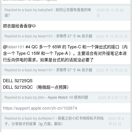
Replied to a topic by baby0w0
如何让衣服有香香的味
2025 年 10 月 22
›
日
道？
把衣服给香香穿🐶
Replied to a topic by falser101
求推荐 27 寸 4k 显示器
2025 年 10 月 22 日
›
@
falser101
#4 QC 多一个 65W 的 Type-C 和一个弹出式的接口（内
含一个 Type-C 15W 和一个 Type-A ）。主要适合有对外接笔记本进
行反向供电的需求，如果是台式机的话就没必要了
Replied to a topic by falser101
求推荐 27 寸 4k 显示器
2025 年 10 月 22 日
›
DELL S2725QS
DELL S2725QC （略微超一点预算）
Replied to a topic by jibin
Apple Watch 10 使用问题
2025 年 9 月 17 日
›
https://support.apple.com/zh-cn/102674
Replied to a topic by dufldylan1
接着之前小红书地陪帖子的帖
2025 年 8
›
月 22 日
子，分享刚才的故事（tg 方面，翻车）