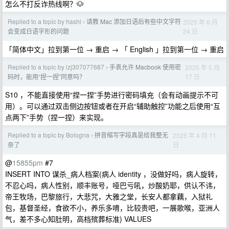
怎么不打反诈热线啊？🐶
Replied to a topic by hashi
请教 Mac 添加日语后有些中文字符
2025 年 6 月
›
24 日
会变成日语字形的问题
「简体中文」拉到第一位 → 重启 → 「 English 」拉到第一位 → 重启
Replied to a topic by lzj307077687
手表允许 Macbook 使用密
2025 年 5 月
›
17 日
码时，能用“捏一捏”同意吗？
S10 ，不能直接使用“捏一捏”手势进行密码填充（会有动画提示不可
用）。可以通过双击侧边按钮或者在开启“辅助触控”功能之后使用“互
点两下”手势（捏一捏）来实现。
Replied to a topic by Bologna
拼音缩写字段真是给我整无
2025 年 4 月 11
›
日
奈了
@
15855pm
#7
INSERT INTO 谋杀_病人档案(病人 identity ，没做好吗，病人旋转，
不忍心吗，病人性别，顺丰账号，哑巴亏吼，炒酸奶耶，供认不讳，
帝王牧场，巴黎旅行，大悲咒，大雅之堂，长安人都拿藕，入狱礼
包，基督圣经，食欲不小，养乐多唷，比较贵吧，一展歌喉，亚洲人
气，差不多心知肚明，高档殡葬标准) VALUES