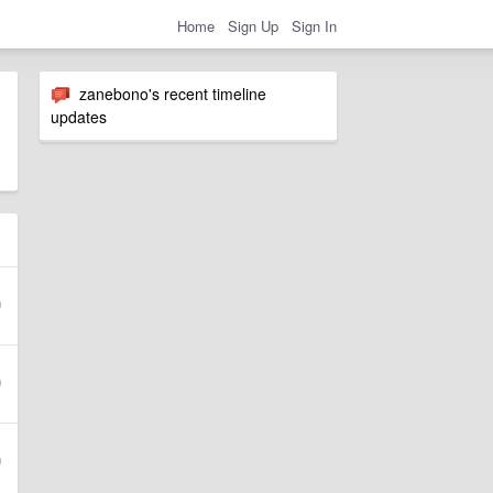
Home
Sign Up
Sign In
zanebono's recent timeline
updates