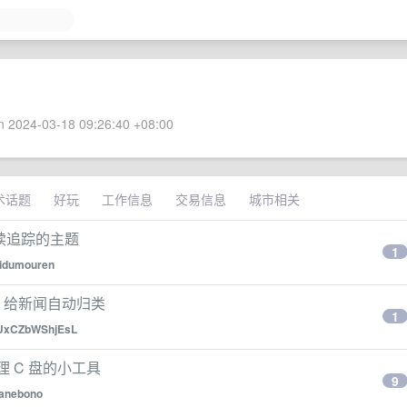
 2024-03-18 09:26:40 +08:00
术话题
好玩
工作信息
交易信息
城市相关
持续追踪的主题
1
idumouren
 AI 给新闻自动归类
1
UxCZbWShjEsL
下清理 C 盘的小工具
9
anebono