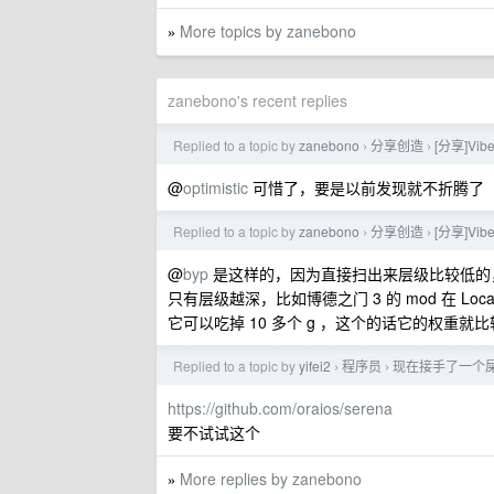
More topics by zanebono
»
zanebono's recent replies
Replied to a topic by
zanebono
分享创造
[分享]Vib
›
›
@
optimistic
可惜了，要是以前发现就不折腾了
Replied to a topic by
zanebono
分享创造
[分享]Vib
›
›
@
byp
是这样的，因为直接扫出来层级比较低的，比如
只有层级越深，比如博德之门 3 的 mod 在 LocalAppDat
它可以吃掉 10 多个 g ，这个的话它的权重
Replied to a topic by
yifei2
程序员
现在接手了一个屎
›
›
https://github.com/oraios/serena
要不试试这个
More replies by zanebono
»