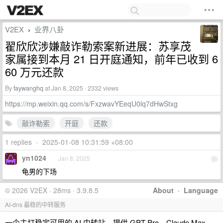
V2EX
业界八卦
›
翟欣欣涉嫌敲诈勒索案新进展：苏享茂
家属接到本月 21 日开庭通知，前年已收到 6
60 万元还款
By
faywanghq
at Jan 8, 2025 · 2332 views
https://mp.weixin.qq.com/s/FxzwavYEeqU0lq7dHwStxg
敲诈勒索
开庭
还款
1 replies
•
2025-01-08 10:31:59 +08:00
yn1024
Jan 8, 2025
1
龟男的下场
© 2026 V2EX · 28ms · 3.9.8.5
About
·
Language
AI-dns 最稳的中转服务
一个主打稳定可用的 AI 中转站，提供 GPT Pro、Claude Max