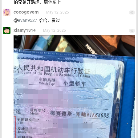
怕兄弟开路虎，屙他车上
cocogovern
May 12, 2025
42
@
evan9527
哈哈，看过
xiamy1314
May 12, 2025
43