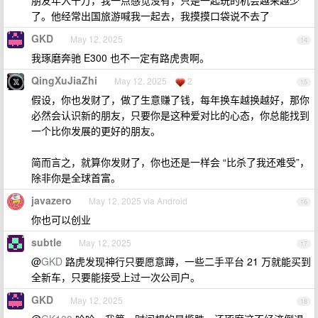
朋友年入千万，我一点感觉没有，只是一起玩的机会越来越少
了。他经常出国旅游喊我一起去，我摸摸口袋说不去了
GKD
May 12, 2025
14
我琢磨奔驰 E300 也不一定有路虎贵啊。
QingXuJiaZhi
May 12, 2025
2
15
假设，你也发财了，做了生意赚了钱，每年换车越换越好，那你
必然会认识新的朋友，只要你是这种爱对比的心态，你总能找到
一个比你发展的更好的朋友。
简而言之，就算你发财了，你也还是一样会 “比杀了我还难受”，
除非你是全球首富。
javazero
May 12, 2025 via Android
16
你也可以创业
subtle
May 12, 2025
17
@
GKD
路虎发现神行只要愿意蹲，一些二手平台 21 万就能买到
全新车，只要能接受上过一次公司户。
GKD
May 12, 2025
18