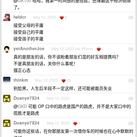
@
GK100
哈哈，我第一时间想的是揽胜，还琢磨这不经济倒退
了。
lwldcr
May 12, 2025
6
19
接受父母的平庸
接受自己的平庸
接受孩子的平庸
yetAnotherJoe
May 12, 2025 via iPhone
1
20
真的是朋友的话，你不该盼着朋友们混的好互相提携吗？
不是真朋友的话，关你什么事呢！
摆正心态
thinkm
May 12, 2025
28
21
别尬黑，人生后半段不一定这样，还可能被裁员失业
Duanye7X24
May 12, 2025
22
@
GKD
可能 OP 口中的路虎是国产的路虎，并不是大家口中的
揽胜才是路虎
Duanye7X24
May 12, 2025
1
23
可能你这些话，在你那朋友第一次借你车的时候也在心中默默的