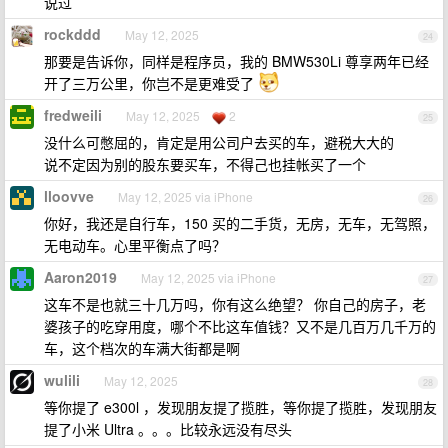
说过
rockddd
May 12, 2025
24
那要是告诉你，同样是程序员，我的 BMW530Li 尊享两年已经
开了三万公里，你岂不是更难受了
fredweili
May 12, 2025
2
25
没什么可憋屈的，肯定是用公司户去买的车，避税大大的
说不定因为别的股东要买车，不得己也挂帐买了一个
lloovve
May 12, 2025 via iPhone
26
你好，我还是自行车，150 买的二手货，无房，无车，无驾照，
无电动车。心里平衡点了吗？
Aaron2019
May 12, 2025 via iPhone
27
这车不是也就三十几万吗，你有这么绝望？ 你自己的房子，老
婆孩子的吃穿用度，哪个不比这车值钱？又不是几百万几千万的
车，这个档次的车满大街都是啊
wulili
May 12, 2025
28
等你提了 e300l ，发现朋友提了揽胜，等你提了揽胜，发现朋友
提了小米 Ultra 。。。比较永远没有尽头