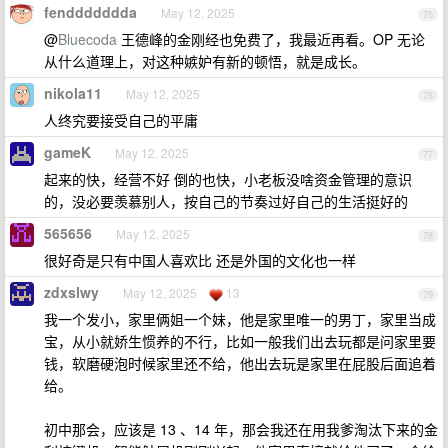
fenddddddda
May 12, 2025
75
@
Bluecoda
王德峰的金刚经也免费了，我最近再看。OP 无论
从什么道理上，对这种嫉妒有新的顿悟，就是成长。
nikola11
May 12, 2025
76
人终究要接受自己的平庸
gameK
May 12, 2025
77
起来的快，经营不好 倒的也快，小老板没啥资金管理的意识
的，没必要羡慕别人，按自己的节奏过好自己的生活挺好的
565656
May 12, 2025
78
很好奇是只有中国人喜欢比 还是外国的文化也一样
zdxslwy
May 12, 2025
13
79
我一个发小，家里俩姐一个妹，他是家里唯一的男丁，家里当成
宝，从小就娇生惯养的不行，比如一般我们出去玩都是问家里要
钱，软磨硬泡时候家里还不给，他出去玩是家里在屁股后面追着
给。
初中那会，应该是 13 、14 年，那会我还在用我爹淘汰下来的金