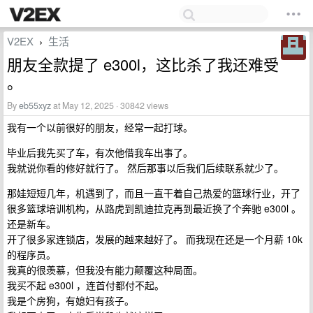
V2EX
生活
›
朋友全款提了 e300l，这比杀了我还难受
。
By
eb55xyz
at May 12, 2025 · 30842 views
我有一个以前很好的朋友，经常一起打球。
毕业后我先买了车，有次他借我车出事了。
我就说你看的修好就行了。 然后那事以后我们后续联系就少了。
那娃短短几年，机遇到了，而且一直干着自己热爱的篮球行业，开了
很多篮球培训机构，从路虎到凯迪拉克再到最近换了个奔驰 e300l 。
还是新车。
开了很多家连锁店，发展的越来越好了。 而我现在还是一个月薪 10k
的程序员。
我真的很羡慕，但我没有能力颠覆这种局面。
我买不起 e300l ，连首付都付不起。
我是个房狗，有媳妇有孩子。