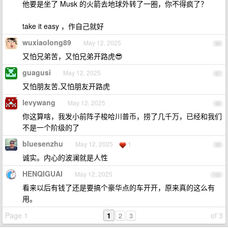
他要是坐了 Musk 的火箭去地球外转了一圈，你不得疯了？
take it easy ，作自己就好
wuxiaolong89
May 12, 2025
96
又怕兄弟苦，又怕兄弟开路虎😎
guagusi
May 12, 2025
97
又怕朋友苦,又怕朋友开路虎
levywang
May 12, 2025
98
你这算啥，我发小前阵子梭哈川普币，捞了几千万，已经和我们
不是一个阶级的了
bluesenzhu
May 12, 2025
1
99
诚实。内心的波澜就是人性
HENQIGUAI
May 12, 2025
100
看来以后有钱了还是要搞个豪华点的车开开，原来真的这么有
用。
Page 1
1
of 3
2
3