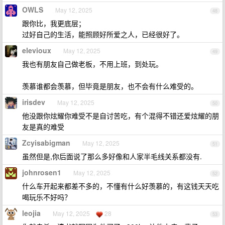
OWLS
May 12, 2025
48
跟你比，我更底层；
过好自己的生活，能照顾好所爱之人，已经很好了。
elevioux
May 12, 2025
49
我也有朋友自己做老板，不用上班，到处玩。
羡慕谁都会羡慕，但毕竟是朋友，也不会有什么难受的。
irisdev
May 12, 2025
50
他没跟你炫耀你难受不是自讨苦吃，有个混得不错还爱炫耀的朋
友是真的难受
Zcyisabigman
May 12, 2025
51
虽然但是,你后面说了那么多好像和人家半毛线关系都没有.
johnrosen1
May 12, 2025
52
什么车开起来都差不多的，不懂有什么好羡慕的，有这钱天天吃
喝玩乐不好吗？
leojia
May 12, 2025
28
53