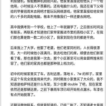
利按键机，智能触屏机刚刚兴起，他家里直接就给他买了一个给
他用，小时候没人不羡慕的。还有电脑什么的，我还在省下父母
给的早餐钱周末去网吧才能玩玩网络游戏，他家里直接给他安排
的八千多的高配电脑，根本不用像我们一样还要去网吧。
高中我俩考到一个学校，他上了一年就辍学了，之后很长时间没
有联系，再联系才知道他们家举家搬进市里的高档小区了，在我
们那也算是数一数二的小区了，我家到现在住的都是平房。
后来我上了大学，他娶了老婆，他们老家同村的，人长得很漂
亮，大一的时候他小孩满月，我去吃他们的席，顺便去他们新家
看了看，那也是我第一次去，那个小区甚至可以用金碧辉煌来形
容了，他们家的家具也都是那种很上档次的。
初中的时候家里买了车，吉利远景，落地 6 、7w 的样子，家里
买这个车完全就是用来代步，同时期发小家里买了大众的，我不
知道是帕萨特还是什么车型，至少也要 double 了吧，现在家里
依然还是那辆远景，之前下暴雨车顶已经开始有点漏水，车漆也
有点开始脱落了。
近期没跟他联系，但就我知道的，已经二胎了，不知道老大是哥