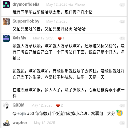
drymonfidelia
May 12, 2025 via iPhone
91
我有同学毕业前梭哈以太币，现在资产几个亿
SupperHobby
May 12, 2025
92
又怕兄弟过的苦，又怕兄弟开路虎 哈哈哈
XyIsMy
May 12, 2025
1
93
酸就大方承认酸，嫉妒就大方承认嫉妒。还隔这又标又榜的，没
有门牌自己给自己立了一个门牌站在下面，说自己是个好人，净
扯淡
酸就酸，嫉妒就嫉妒。有能耐那就找法子去搞钱。没能耐就过好
自己当下的生活，老婆孩子热坑头，快乐一天是一天
在这羡慕嫉妒恨，多大人了，除了岁数大，心里幼稚得跟小孩一
样
QXDM
May 12, 2025
2
94
@
leojia
#53 每每想到半夜流泪就掉小珍珠，窝囊组上大分
wupher
May 12, 2025
95