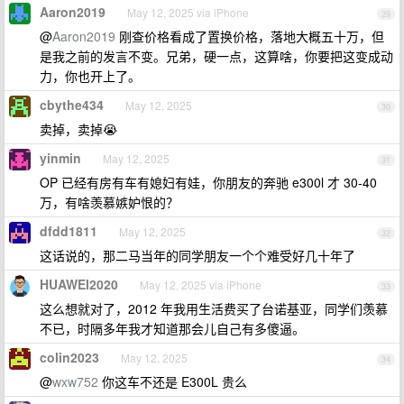
Aaron2019
May 12, 2025 via iPhone
29
@
Aaron2019
刚查价格看成了置换价格，落地大概五十万，但
是我之前的发言不变。兄弟，硬一点，这算啥，你要把这变成动
力，你也开上了。
cbythe434
May 12, 2025
30
卖掉，卖掉😭
yinmin
May 12, 2025
31
OP 已经有房有车有媳妇有娃，你朋友的奔驰 e300l 才 30-40
万，有啥羡慕嫉妒恨的？
dfdd1811
May 12, 2025
32
这话说的，那二马当年的同学朋友一个个难受好几十年了
HUAWEI2020
May 12, 2025 via iPhone
33
这么想就对了，2012 年我用生活费买了台诺基亚，同学们羡慕
不已，时隔多年我才知道那会儿自己有多傻逼。
colin2023
May 12, 2025
34
@
wxw752
你这车不还是 E300L 贵么