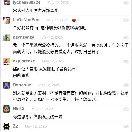
lychee930224
May 12, 2025
62
承认别人更厉害没那么难
LaGeNanRen
May 12, 2025
3
63
幸好我没有 op 这种朋友😅你就继续傲吧
nzynzynzy
May 12, 2025
64
我一个同学她老公投行的，一个月收入就一台 e300l ，住的房子
面朝大海，只能说没必要看别人，过好自己日子
exploreexe
May 12, 2025
65
嫉妒让人变形 人家赚钱了管你吊事
闲的蛋疼
Donahue
May 12, 2025
66
别人就是更厉害啊，不是有没有首付的问题，开机构要钱，要承
担风险的，比如万一招不到生，亏损了怎么办。
NickX
May 12, 2025
67
你这思想，做损友真的一流
Z2
May 12, 2025
68