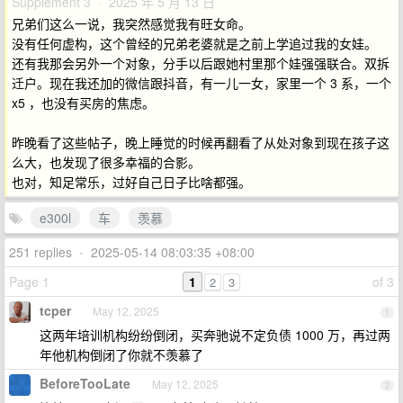
Supplement 3 · 2025 年 5 月 13 日
兄弟们这么一说，我突然感觉我有旺女命。
没有任何虚构，这个曾经的兄弟老婆就是之前上学追过我的女娃。
还有我那会另外一个对象，分手以后跟她村里那个娃强强联合。双拆
迁户。现在我还加的微信跟抖音，有一儿一女，家里一个 3 系，一个
x5 ，也没有买房的焦虑。
昨晚看了这些帖子，晚上睡觉的时候再翻看了从处对象到现在孩子这
么大，也发现了很多幸福的合影。
也对，知足常乐，过好自己日子比啥都强。
e300l
车
羡慕
251 replies
•
2025-05-14 08:03:35 +08:00
Page 1
1
of 3
2
3
tcper
May 12, 2025
1
这两年培训机构纷纷倒闭，买奔驰说不定负债 1000 万，再过两
年他机构倒闭了你就不羡慕了
BeforeTooLate
May 12, 2025
2