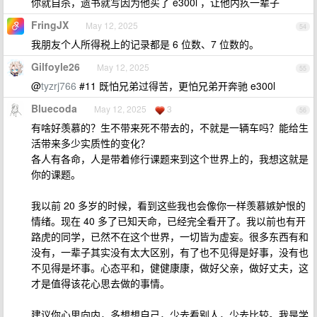
你就自杀，遗书就写因为他买了 e300l ，让他内疚一辈子
FringJX
May 12, 2025
54
我朋友个人所得税上的记录都是 6 位数、7 位数的。
Gilfoyle26
May 12, 2025
55
@
tyzrj766
#11 既怕兄弟过得苦，更怕兄弟开奔驰 e300l
Bluecoda
May 12, 2025
3
56
有啥好羡慕的？生不带来死不带去的，不就是一辆车吗？能给生
活带来多少实质性的变化？
各人有各命，人是带着修行课题来到这个世界上的，我想这就是
你的课题。
我以前 20 多岁的时候，看到这些我也会像你一样羡慕嫉妒恨的
情绪。现在 40 多了已知天命，已经完全看开了。我以前也有开
路虎的同学，已然不在这个世界，一切皆为虚妄。很多东西有和
没有，一辈子其实没有太大区别，有了也不见得是好事，没有也
不见得是坏事。心态平和，健健康康，做好父亲，做好丈夫，这
才是值得该花心思去做的事情。
建议你心思向内，多想想自己，少去看别人，少去比较。我是学