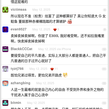
惜这挺难的
victimsss
May 12, 2025
8
所以现在不准（权贵）炫富了 这种都算好了 真让你知道大 G 女
鲶鱼 董姐那种赤裸裸践踏的才算嫉妒
evan9527
May 12, 2025
8
9
卖掉卖掉卖掉啊，你提了 E300L 我好难受啊，还不如拉我嘴里
啊，快卖掉卖掉卖掉啊
BlackkCCCat
May 12, 2025 via iPhone
10
要接受自己的平凡普通，实际上大部分人都是普通人，把自己平
凡普通的日子过开心就好了
tyzrj766
May 12, 2025
11
11
既怕兄弟过得苦，更怕兄弟开路虎
azhangbing
May 12, 2025
12
人这一生最难的就是自己内心的自由 不受到外界和身外之物的
干扰进入属于自己心流中
bitmin
May 12, 2025
13