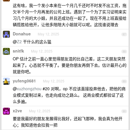
这有啥，我一个发小本来在一个月几千还时不时发不出工资，拖
欠半个月一个月再发的公司上班。遇到了一个为了实习证明来实
习几个月的大小姐，并且还成功在一起了。现在不用上班直接给
辆揽胜给他开，让他多陪陪大小姐就可以呢。这找谁说理去
Donahue
May 12, 2025
87
@
Z2
干什么的这么猛
snitfk
May 12, 2025
88
OP 估计之前一直心里觉得朋友混的比自己差，这二天朋友突然
起来了。心态就不平衡了。要是你朋友再倒下去。估计最开心的
就是你吧。
yufeng0681
May 12, 2025
89
@
xuzhongzhou
#20 对啊，op 不应该直接投奔他去，把他的商
业模式复制过来，也走向成功之路么。 这商业模式都验证了这
么多遍。
x2ve
May 12, 2025
90
要是我最好的朋友发展得比我好，还起飞那种，我会真为他开
心；我知道他会拉我一把