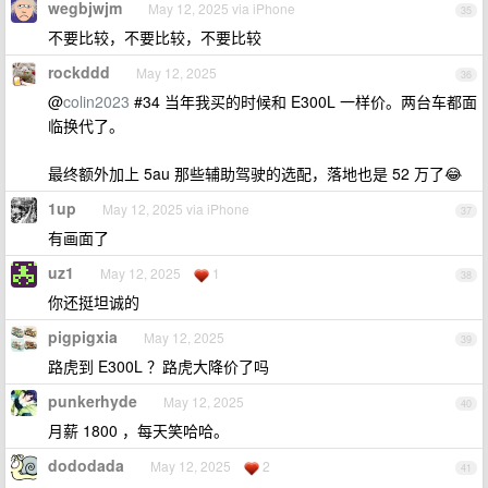
wegbjwjm
May 12, 2025 via iPhone
35
不要比较，不要比较，不要比较
rockddd
May 12, 2025
36
@
colin2023
#34 当年我买的时候和 E300L 一样价。两台车都面
临换代了。
最终额外加上 5au 那些辅助驾驶的选配，落地也是 52 万了😂
1up
May 12, 2025 via iPhone
37
有画面了
uz1
May 12, 2025
1
38
你还挺坦诚的
pigpigxia
May 12, 2025
39
路虎到 E300L ？路虎大降价了吗
punkerhyde
May 12, 2025
40
月薪 1800 ，每天笑哈哈。
dododada
May 12, 2025
2
41