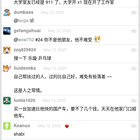
大学室友已经提 911 了，大学开 x1 现在开了工作室
dumbass
May 12, 2025
69
@
leojia
🤣
gefangshuai
May 12, 2025
70
@
wxw752
#24 你不是他朋友，他不难受
zzq825924
May 12, 2025
71
搜一下 乐璇 乒乓球
liuidetmks
May 12, 2025
72
自己帮扶过的人，过的比自己好，难免有些落差 ~~
这是人之常情。
lumia1020
May 12, 2025
73
买一台加速比他快的国产车，要不了几个钱，天天在他家门口超
他车。
Keanuo
May 12, 2025
1
74
shabi