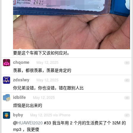
要是这个车阁下又该如何应对。
chqome
May 12, 2025
44
羡慕，都很羡慕，羡慕是肯定的
zdxslwy
May 12, 2025
45
你兄弟没错，你也没错，错在跟别人比
idblife
May 12, 2025
46
烦恼是比出来的
byby
May 12, 2025 via iPhone
47
@
HUAWEI2020
#33 我当年用 2 个月的生活费买了个 32M 的
mp3 ，我更傻