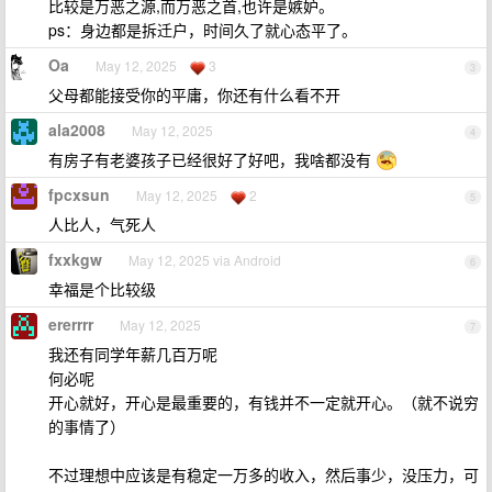
比较是万恶之源,而万恶之首,也许是嫉妒。
ps：身边都是拆迁户，时间久了就心态平了。
Oa
May 12, 2025
3
3
父母都能接受你的平庸，你还有什么看不开
ala2008
May 12, 2025
4
有房子有老婆孩子已经很好了好吧，我啥都没有
fpcxsun
May 12, 2025
2
5
人比人，气死人
fxxkgw
May 12, 2025 via Android
6
幸福是个比较级
ererrrr
May 12, 2025
7
我还有同学年薪几百万呢
何必呢
开心就好，开心是最重要的，有钱并不一定就开心。（就不说穷
的事情了）
不过理想中应该是有稳定一万多的收入，然后事少，没压力，可