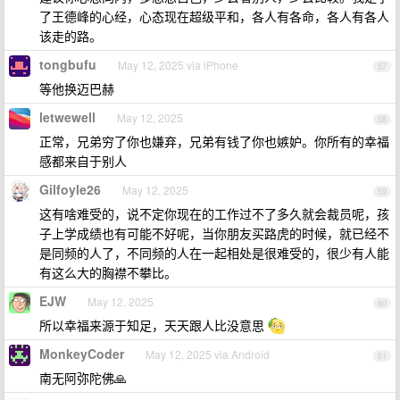
了王德峰的心经，心态现在超级平和，各人有各命，各人有各人
该走的路。
tongbufu
May 12, 2025 via iPhone
57
等他换迈巴赫
letwewell
May 12, 2025
58
正常，兄弟穷了你也嫌弃，兄弟有钱了你也嫉妒。你所有的幸福
感都来自于别人
Gilfoyle26
May 12, 2025
59
这有啥难受的，说不定你现在的工作过不了多久就会裁员呢，孩
子上学成绩也有可能不好呢，当你朋友买路虎的时候，就已经不
是同频的人了，不同频的人在一起相处是很难受的，很少有人能
有这么大的胸襟不攀比。
EJW
May 12, 2025
60
所以幸福来源于知足，天天跟人比没意思
MonkeyCoder
May 12, 2025 via Android
61
南无阿弥陀佛🙏