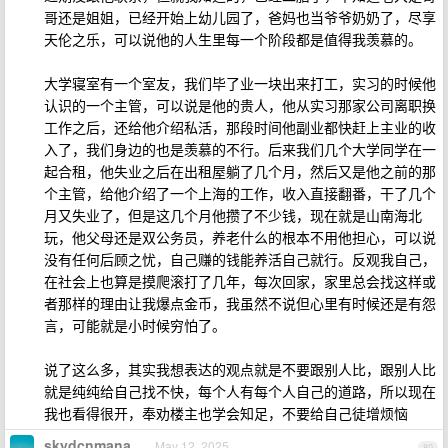
哥还是姐姐，已经开始上幼儿园了，爸妈也当爷爷奶奶了，尽享
天伦之乐，可以说他的人生里每一个阶段都是值得我羡慕的。
大学寝室有一个室友，我们毕了业一块出来打工，实习的时候他
认识的一个主管，可以说是他的贵人，他从实习那家公司离职换
工作之后，还给他介绍私活，那段时间他副业都快赶上主业的收
入了，我们身边的也是羡慕的不行。后来我们几个大学同学在一
起合租，他失业之后在出租屋躺了几个月，然后又是他之前的那
个主管，给他介绍了一个上海的工作，收入直接翻番，干了几个
月又失业了，但是这几个月他攒了不少钱，现在就是山南海北
玩，他父母还是双公务员，养老什么的根本不用他担心，可以说
没有任何后顾之忧，自己赚的钱能养活自己就行。反观我自己，
在社会上也算是摸爬滚打了几年，每次回家，家里总会找这样或
者那样的理由让我爆点金币，我虽然不说但心里有时候还是有怨
言，可能就是小时候穷怕了。
说了这么多，其实我想表达的观点就是不要跟别人比，跟别人比
就是纯纯给自己找不快，每个人有每个人自己的道路，所以现在
我也看得很开，奉劝楼主也学会知足，不要给自己徒增烦恼
skydcnmana
May 12, 2025
80