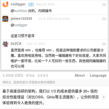
codigger
May 29, 2025
OP
62
@
suofeiya
对的，内网操作
james122333
Jun 9, 2025 via Android
63
@
codigger
这是习惯不是背
0x2CA
Nov 10, 2025
64
虽然我用 vim ，也推荐 vim ，但是这种强制要求的公司都是沙
雕，喜欢用啥就用啥，当然统一编辑器有个好处就是，大家共同
维护一套环境，比如一个人写好的一些东西，其他相同编辑器的
也可以用
© 2026 V2EX · 97ms · 3.9.8.5
About
·
Language
缤纷云 - 超高性能🚀 的智能对象存储服务
基于高度自研的架构，我们以 1/3 的成本提供最多 20+ 倍的
›
综合性能增益（对比OSS、Qiniu等主流服务），让你的项目
体验得到令人艳羡的提升。