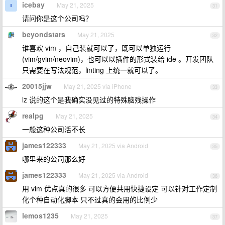
icebay
May 21, 2025
31
请问你是这个公司吗？
beyondstars
May 21, 2025
32
谁喜欢 vim ，自己装就可以了，既可以单独运行
(vim/gvim/neovim)，也可以以插件的形式装给 ide 。开发团队
只需要在写法规范，linting 上统一就可以了。
20015jjw
May 21, 2025 via iPhone
33
lz 说的这个是我确实没见过的特殊脑残操作
realpg
May 21, 2025
34
一般这种公司活不长
james122333
May 21, 2025 via Android
35
哪里来的公司那么好
james122333
May 21, 2025 via Android
36
用 vim 优点真的很多 可以方便共用快捷设定 可以针对工作定制
化个种自动化脚本 只不过真的会用的比例少
lemos1235
May 21, 2025
37