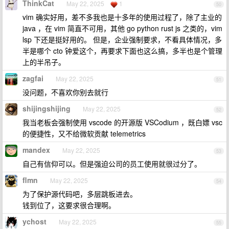
ThinkCat
May 22, 2025
1
50
vim 确实好用，差不多我也是十多年的使用过程了，除了主业的
java ，在 vim 简直不可用，其他 go python rust js 之类的，vim
lsp 下还是挺好用的。 但是，企业强制要求，不看具体情况，多
半是哪个 cto 钟爱这个，再要求下面也这么搞，多半也是个管理
上的半吊子。
zagfai
May 22, 2025
51
没问题，不喜欢你别去就行
shijingshijing
May 22, 2025
52
我当老板会强制使用 vscode 的开源版 VSCodium ，既白嫖 vsc
的便捷性，又不给微软贡献 telemetrics
mandex
May 22, 2025
53
自己有信仰可以。但是强迫公司的员工使用就很过分了。
flmn
May 22, 2025
54
为了保护源代码吧，多层跳板进去。
钱到位了，这要求很合理啊。
ychost
May 22, 2025
55