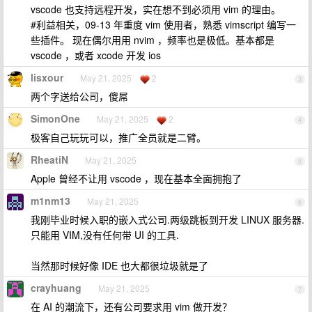
vscode 也支持远程开发，实在想不到必须用 vim 的理由。
#利益相关，09-13 年重度 vim 使用者，熟悉 vimscript 编写一
些插件。 现在偶尔用用 nvim ，频率也是极低。基本都是
vscode ，或者 xcode 开发 ios
lisxour
May 21, 2025
2
3
两个字送给公司，傻屌
SimonOne
May 21, 2025
2
4
极客自己玩玩可以，推广全员就是二臂。
RheatiN
May 21, 2025
5
Apple 曾经不让用 vscode ，现在基本全面拥抱了
m1nm13
May 21, 2025
6
我刚毕业时候入职的嵌入式公司.两级跳板到开发 LINUX 服务器.
只能用 VIM,没有任何带 UI 的工具.
当然那时候好像 IDE 也大都很垃圾就是了
crayhuang
May 21, 2025
7
在 AI 的潮流下，还有公司要求用 vim 做开发？