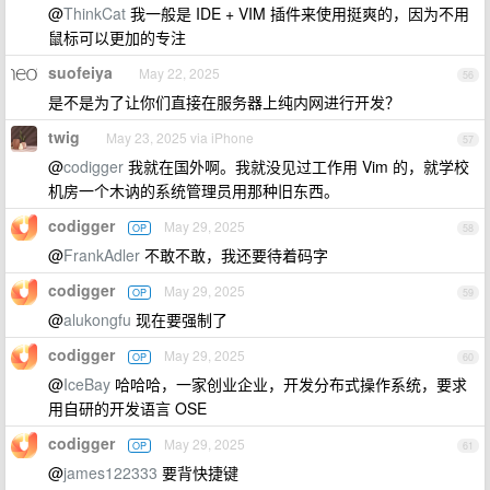
@
ThinkCat
我一般是 IDE + VIM 插件来使用挺爽的，因为不用
鼠标可以更加的专注
suofeiya
May 22, 2025
56
是不是为了让你们直接在服务器上纯内网进行开发？
twig
May 23, 2025 via iPhone
57
@
codigger
我就在国外啊。我就没见过工作用 Vim 的，就学校
机房一个木讷的系统管理员用那种旧东西。
codigger
May 29, 2025
OP
58
@
FrankAdler
不敢不敢，我还要待着码字
codigger
May 29, 2025
OP
59
@
alukongfu
现在要强制了
codigger
May 29, 2025
OP
60
@
IceBay
哈哈哈，一家创业企业，开发分布式操作系统，要求
用自研的开发语言 OSE
codigger
May 29, 2025
OP
61
@
james122333
要背快捷键