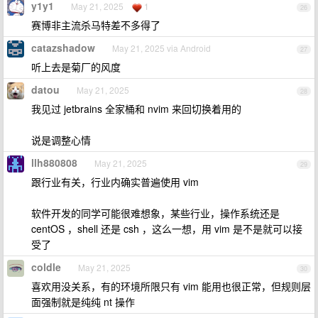
y1y1
May 21, 2025
1
26
赛博非主流杀马特差不多得了
catazshadow
May 21, 2025 via Android
27
听上去是菊厂的风度
datou
May 21, 2025
28
我见过 jetbrains 全家桶和 nvim 来回切换着用的
说是调整心情
llh880808
May 21, 2025
29
跟行业有关，行业内确实普遍使用 vim
软件开发的同学可能很难想象，某些行业，操作系统还是
centOS ，shell 还是 csh ，这么一想，用 vim 是不是就可以接
受了
coldle
May 21, 2025
30
喜欢用没关系，有的环境所限只有 vim 能用也很正常，但规则层
面强制就是纯纯 nt 操作