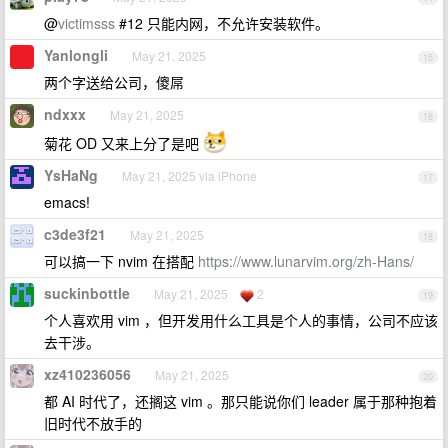
@
victimsss
#12 只能内网，不允许安装软件。
Yanlongli
May 21, 2025
15
两个字送给公司，傻屌
ndxxx
May 21, 2025
16
菊花 OD 又来上分了是吧
YsHaNg
May 21, 2025 via iPhone
17
emacs!
c3de3f21
May 21, 2025
18
可以搞一下 nvim 在搭配
https://www.lunarvim.org/zh-Hans/
suckinbottle
May 21, 2025
2
19
个人喜欢用 vim ，但开发用什么工具是个人的事情，公司不应该
去干涉。
xz410236056
May 21, 2025
20
都 AI 时代了，还搁这 vim 。那只能说你们 leader 属于那种抱着
旧时代不放手的