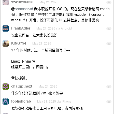
xz410236056
May 21, 2025
21
@
promiser3d
我本职就开发 iOS 的，现在整天想着逃离 xcode
😂 用插件构建了完整的工具链能让我用 vscode （ cursor 、
windsurf ）开发，除了可视化 UI 支持差点，其他非常爽
FrankAdler
May 21, 2025 via Android
22
说出公司名，让大家长长见识
KING754
May 21, 2025
23
17 年的时候，进一个新项目组写 C++
Linux 下 vim 写。
经常开三窗口，四窗口。
背快捷键。
chatgptnext
May 21, 2025
24
什么年代了还强制 vim, 撒 x 领导
foolishcrab
May 21, 2025 via iPhone
25
微软都不敢要求员工用 win 电脑，贵司算哪根