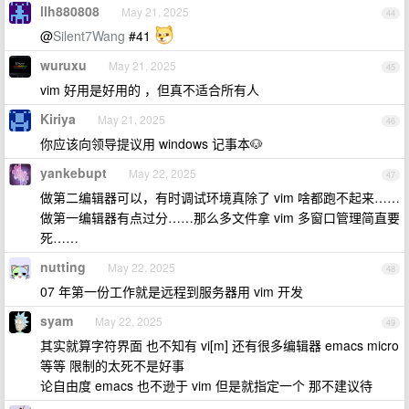
llh880808
May 21, 2025
44
@
Silent7Wang
#41
wuruxu
May 21, 2025
45
vim 好用是好用的 ，但真不适合所有人
Kiriya
May 21, 2025
46
你应该向领导提议用 windows 记事本🐶
yankebupt
May 22, 2025
47
做第二编辑器可以，有时调试环境真除了 vim 啥都跑不起来……
做第一编辑器有点过分……那么多文件拿 vim 多窗口管理简直要
死……
nutting
May 22, 2025
48
07 年第一份工作就是远程到服务器用 vim 开发
syam
May 22, 2025
49
其实就算字符界面 也不知有 vi[m] 还有很多编辑器 emacs micro
等等 限制的太死不是好事
论自由度 emacs 也不逊于 vim 但是就指定一个 那不建议待