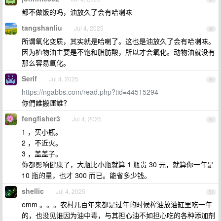
都不做饭的吗，油放久了会有哈喇味
tangshanliu
Jul 4, 2025
48
所谓氧化变质，其实就是哈喇了。这也是油放久了会有哈喇味。
因为植物油主要是不饱和脂肪酸，所以才会氧化。动物油就没有
那么容易氧化。
Serif
Jul 4, 2025
49
https://ngabbs.com/read.php?tid=44515294
你們誰搬運誰?
fengfisher3
Jul 4, 2025
50
1 ，买小瓶。
2 ，不近火。
3 ，盖盖子。
你都影响健康了，大瓶比小瓶就算 1 瓶贵 30 元，就算你一年是
10 瓶的量，也才 300 而已。能省多少钱。
shellic
Jul 4, 2025
51
emm 。。。农村几百年来都是过年的时候榨油放油缸里吃一年
的，也没见谁因为油中毒，与其担心油不如担心吃的各种添加剂