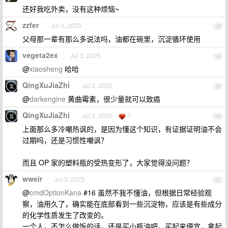
还好我吃外卖，没有这种烦恼~
zzfer
Jul 3, 2025
13
父母那一辈有那么多说法吗，油都在碗里，沉淀循环使用
vegeta2ex
Jul 3, 2025
14
@
xiaosheng
哈哈
QingXuJiaZhi
Jul 3, 2025
15
@
darkengine
黄曲霉素，很少量就可以致癌
QingXuJiaZhi
Jul 3, 2025
7
16
上面那么多冷嘲热讽的，是因为懂这个知识，有证据证明油不会
过期吗，还是习惯性嘲讽？
而且 OP 家的塑料瓶的受热变形了，大家觉得没问题？
wweir
Jul 3, 2025
17
@
cmdOptionKana
#16 虽然不我不懂油，但根据日常经验观
察，油用久了，确实能在底部看到一些沉淀物，应该是有些成分
的化学性质发生了改变的。
一个人，不怎么做饭的话，还是买小瓶油吧，买起来便宜，拿起