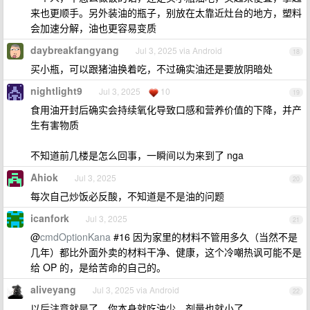
来也更顺手。另外装油的瓶子，别放在太靠近灶台的地方，塑料
会加速分解，油也更容易变质
daybreakfangyang
Jul 3, 2025 via Android
18
买小瓶，可以跟猪油换着吃，不过确实油还是要放阴暗处
nightlight9
Jul 3, 2025
10
19
食用油开封后确实会持续氧化导致口感和营养价值的下降，并产
生有害物质
不知道前几楼是怎么回事，一瞬间以为来到了 nga
Ahiok
Jul 3, 2025
20
每次自己炒饭必反酸，不知道是不是油的问题
icanfork
Jul 3, 2025
21
@
cmdOptionKana
#16 因为家里的材料不管用多久（当然不是
几年）都比外面外卖的材料干净、健康，这个冷嘲热讽可能不是
给 OP 的，是给苦命的自己的。
aliveyang
Jul 3, 2025 via Android
22
以后注意就是了，你本身就吃油少，剂量也就小了