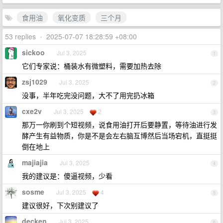
食用油
氧化变质
三个月
53 replies
•
2025-07-07 18:28:59 +08:00
sickoo
Jul 3, 2025
1
它们专家说：桶装水有微塑料，需要加热去除
zsj1029
Jul 3, 2025
2
没事，半年吃完没问题，大不了用完扔冰箱
cxe2v
Jul 3, 2025
2
3
那万一你刷到个短视频，说食用油打开后要静置，等待油进行发
酵产生有益物质，你是不是会左右脑互博然后当场宕机，直挺挺
倒在地上
majiajia
Jul 3, 2025
4
我的建议是：傻逼视频，少看
sosme
Jul 3, 2025
4
5
建议很好，下次别建议了
decken
Jul 3, 2025
6