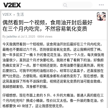
V2EX
生活
›
偶然看到一个视频，食用油开封后最好
在三个月内吃完，不然容易氧化变质
By
jadelike
at Jul 3, 2025 · 6894 views
今天我偶然看到一个短视频，说食用油开封后最好在三个月内吃完，
最晚也不要超过六个月，否则很容易氧化变质。这让我瞬间慌了神。
我一年多前买了一桶 5 升的鲁花花生油，因为一个人住，每天做饭用
油量很少，直到这个月才快要吃完。我刚才看了看剩下的油，好像颜
色确实变深了一点。那个视频还提到，食用油要尽量远离热源，用完
后要封口。可我平时用的油瓶比较小，经常忘记盖盖子，还直接放在
燃气灶旁边，方便取用。结果瓶身都有点被热变形了。现在想想，我
这简直是踩了所有不该踩的雷。视频还说氧化变质的油可能会致癌，
我越想越害怕，浑身都不舒服。
仔细想想，现在市面上卖的 5 升、6 升的大桶油，普通人真的能在三
个月内吃完吗？换成小桶装，性价比又太低。像一升装的鲁花油，价
格都要快 40 块钱了，这让我感觉很无奈。