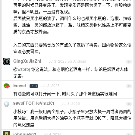
再用的时候已经变质了。发现变质还是因为闻了一下，有股哈喇
味，但不明显，一直没有发现。
后面就只买小瓶的油了，调料什么的也都买小瓶的，泡椒、辣椒
酱、蚝油一类的都放冰箱了，盐、味精这类物化性质上不可能变
质的东西才放外面。
入口的东西只要感觉放的有点久了就扔了再卖，国内物价这么便
宜没必要冒险。
QingXuJiaZhi
Jul 3, 2025 via Android
44
@
wzbrbj
你这说法，和老烟枪老酒鬼一样，结论是烟酒对人体
无害。
Enivel
Jul 3, 2025
PRO
45
有油壶的可以打开闻一下, 时间久了那个味道确实很难闻
99v3FFOFH6VntcK1
Jul 3, 2025
46
小技巧：我一般用两个瓶子，小瓶子里只放大概一周或者两周的
用油量。用完后把大桶的油导入小瓶子里就 OK 了，降低大桶油
的氧化速度
johnnie502
Jul 4, 2025
47