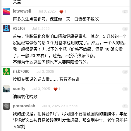
关盖
letwewell
Jul 3, 2025
1
27
再多关注点营销号，保证你一天一口饭都不敢吃
v3ct0r
Jul 3, 2025
28
首先，油脂氧化会影响口感和健康是事实。其次，5 升装的一个
家庭经常做饭的话 3 个月基本也用的完了。然后，一个人的话，
我一般都是买 1 升以下的小瓶（价格不敏感，但是 40 确实贵
了，一般 20 左右），避光，不接近热源储存。
不懂为什么这些问题也有人要阴阳怪气的。
risk7080
Jul 3, 2025
29
按照专家说的话去做…… 看看还有谁
sunfly
Jul 3, 2025
1
30
油脂氧化哈败
potatowish
Jul 3, 2025 via iPhone
31
我的建议是，把抖音卸了，尽可能不要接触国内的自媒体，年纪
轻轻就这么被容易被砖家引发焦虑感，那么到中年、老年只能任
人宰割