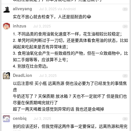
aliveyang
Jul 3, 2025 via Android
23
实在不放心就去检查下，人还是挺耐造的😂
inhzus
Jul 3, 2025
24
1. 不同品类的食用油氧化速度不一样，花生油相较比较稳定；
2. 单凭时间判断过于一刀切，还是要具体看食用油的状态，比如
闻起来吃起来是否有异常味道；
3. 食用油氧化会产生一些致癌性的产物，但在一众致癌物中，比
如二手烟等等，应该算不上号；
4. 别放在灶台旁边。
DeadLion
Jul 3, 2025
25
以后注意呗 买小瓶 远离热源 倒也没必要为了已经发生的事情焦
虑
牛奶还写了 7 天保质期 放冰箱 7 天也不一定就坏了 但是我们也
尽量在保质期喝完就行了
超了一两天喝着没感觉到异常的话 我也还是会喝掉
cenbiq
Jul 3, 2025
26
别的应该还好，但我觉得这两件事一定要保证，远离热源和用完