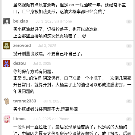
虽然视频有点危言耸听，但是 op 一瓶油吃一年，还经常不盖
口，且平身被加热变形，这油大概率都已经变质了
beixiao
Jul 3, 2025 via iPhone
39
买小瓶油就好了，记得拧盖子，也可以放冰箱。
上面那些直接喷的这次还真喷错了….😅
zerovoid
Jul 3, 2025
40
抛开剂量谈致癌，不要自己吓自己了。
dezou
Jul 3, 2025
41
你的保存方式有问题，
正常 5L 的油桶 阴凉保存，自己准备一个小瓶子，一次倒几百毫
升日常用，就算开封，大桶盖子上的油也可以形成油膜密封，一
年没问题的
tyrone2333
Jul 3, 2025
42
买小瓶或者分装问题不大,远离热源
litmxs
Jul 3, 2025 via iPhone
43
一段时间一直拉肚子，最后发现是油变质了，也是买的大桶的
油，中间因为夏天太热厨房没空调就没做饭了，放了挺久，后面