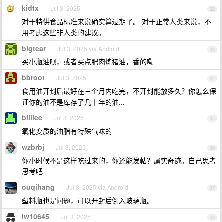
kidtx
Jul 3, 2025
32
对于特供食品标准来说确实算过期了。 对于正常人类来说，不
用考虑这些非人类的建议。
bigtear
Jul 3, 2025 via Android
33
买小瓶油呗，或者买点肥肉炼猪油，香的嘞
bbroot
Jul 3, 2025
34
食用油开封后最好在三个月内吃完，不开封能放多久？你怎么保
证你的油不是库存了几十年的油...
billlee
Jul 3, 2025
35
氧化变质的油脂有特殊气味的
wzbrbj
Jul 3, 2025
36
你小时候不是这样吃过来的，你还能发帖？属实奇迹。自己思考
思考吧
ouqihang
Jul 3, 2025 via Android
37
塑料瓶也是问题，可以开封后倒入玻璃瓶。
lw10645
Jul 3, 2025
38