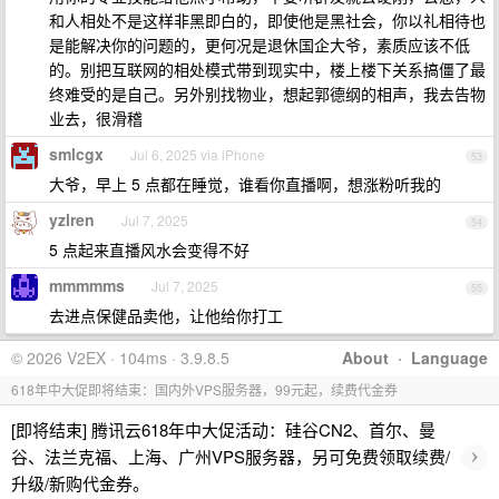
和人相处不是这样非黑即白的，即使他是黑社会，你以礼相待也
是能解决你的问题的，更何况是退休国企大爷，素质应该不低
的。别把互联网的相处模式带到现实中，楼上楼下关系搞僵了最
终难受的是自己。另外别找物业，想起郭德纲的相声，我去告物
业去，很滑稽
smlcgx
Jul 6, 2025 via iPhone
53
大爷，早上 5 点都在睡觉，谁看你直播啊，想涨粉听我的
yzlren
Jul 7, 2025
54
5 点起来直播风水会变得不好
mmmmms
Jul 7, 2025
55
去进点保健品卖他，让他给你打工
© 2026 V2EX · 104ms · 3.9.8.5
About
·
Language
618年中大促即将结束：国内外VPS服务器，99元起，续费代金券
[即将结束] 腾讯云618年中大促活动：硅谷CN2、首尔、曼
›
谷、法兰克福、上海、广州VPS服务器，另可免费领取续费/
升级/新购代金券。