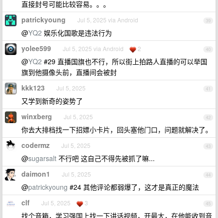
直接封号可能比较容易。。。
patrickyoung
Jul 5, 2025 via Android
39
@
YQ2
娱乐化国歌是违法行为
yolee599
Jul 5, 2025 via Android
2
40
@
YQ2
#29 直播国旗也不行，所以街上拍路人直播的可以举国
旗到他摄像头前，直播间会被封
kkk123
Jul 5, 2025
41
又学到新奇的姿势了
winxberg
Jul 5, 2025
42
你去大排档找一下招嫖小卡片，回头塞他门口，问题就解决了。
codermz
Jul 5, 2025
43
@
sugarsalt
不行吧 这自己不得先被抓了嘛...
daimon1
Jul 5, 2025
44
@
patrickyoung
#24 其他评论都弱爆了，这才是真正的魔法
clf
Jul 5, 2025
3
45
找个音箱，学习强国上找一下讲话视频，开最大，在他能收到音