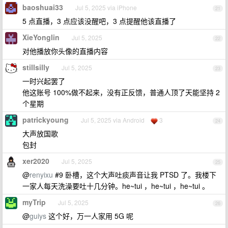
baoshuai33
Jul 5, 2025 via iPhone
21
5 点直播，3 点应该没醒吧，3 点提醒他该直播了
XieYonglin
Jul 5, 2025
22
对他播放你头像的直播内容
stillsilly
Jul 5, 2025
23
一时兴起罢了
他这账号 100%做不起来，没有正反馈，普通人顶了天能坚持 2
个星期
patrickyoung
Jul 5, 2025 via Android
3
24
大声放国歌
包封
xer2020
Jul 5, 2025
25
@
renyixu
#9 卧槽，这个大声吐痰声音让我 PTSD 了。我楼下
一家人每天洗澡要吐十几分钟。he~tui ，he~tui ，he~tui 。
myTrip
Jul 5, 2025
26
@
guiys
这个好，万一人家用 5G 呢