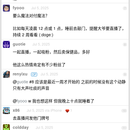
fyooo
Jul 5, 2025
7
要么魔法对付魔法？
比如每天凌晨 12 点或 1 点，睡前去敲门，提醒大爷要直播了，
持续 2 周看看 (:doge:)
guotie
Jul 5, 2025
8
一起直播，一起吸粉，然后卖保健品，多好
他这么热情肯定有不少粉丝了
renyixu
Jul 5, 2025
OP
9
@
guotie
#8 应该是最近一周才开始的 之前的时候没有这个动静
只有大声吐痰的声音
@
fyooo
w 我也想这样 但我晚上十点就睡着了
x86
Jul 5, 2025 via iPhone
1
10
去直播间发他门牌号
coldday
Jul 5, 2025
11