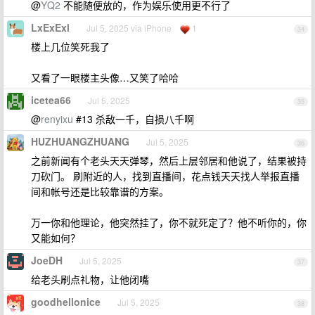
@
YQ2
不能随便放的，作为娱乐使用更不行了
LxExExl
Jul 5, 2025 via iPhone
1
34
楼上几位笑死我了
又看了一眼楼主头像…又笑了哈哈
icetea66
Jul 5, 2025
35
@
renyixu
#13 杀敌一千，自损八千啊
HUZHUANGZHUANG
Jul 5, 2025
36
之前新闻有个老头天天弹琴，然后上层邻居和他说了，结果被持
刀砍门。 刷附近的人，找到直播间，花点钱天天找人举报直播
间和帐号还是比较靠谱的方案。
万一你和他理论，他突然挂了，你不就死定了？他不听你的，你
又能如何？
JoeDH
Jul 5, 2025
37
给老头刷点礼物，让他闭嘴
goodhellonice
Jul 5, 2025
38