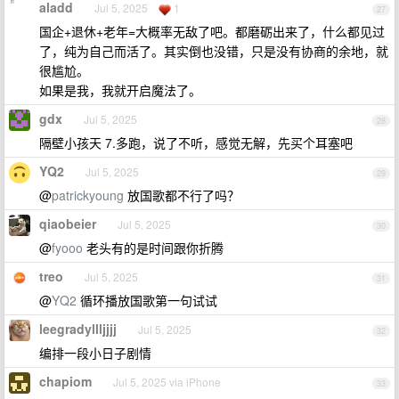
aladd
Jul 5, 2025
1
27
国企+退休+老年=大概率无敌了吧。都磨砺出来了，什么都见过
了，纯为自己而活了。其实倒也没错，只是没有协商的余地，就
很尴尬。
如果是我，我就开启魔法了。
gdx
Jul 5, 2025
28
隔壁小孩天 7.多跑，说了不听，感觉无解，先买个耳塞吧
YQ2
Jul 5, 2025
29
@
patrickyoung
放国歌都不行了吗？
qiaobeier
Jul 5, 2025
30
@
fyooo
老头有的是时间跟你折腾
treo
Jul 5, 2025
31
@
YQ2
循环播放国歌第一句试试
leegradyllljjjj
Jul 5, 2025
32
编排一段小日子剧情
chapiom
Jul 5, 2025 via iPhone
33