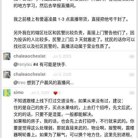
的地方学习，然后去举报直播间。
我之前楼上有傻逼凌晨 1-3 点直播带货，直接把他号干封了。
另外我在的辖区社区和民警比较负责，直接上门警告他们了，因
为投诉的人比较多，民警上门后 3 天就搬走了。扰民的话你可以
找社区以及社区民警的，直播活动属于营业性质了。
chaleaochexist
Jul 5, 2025
46
@
renyixu
#4 有可能是快手.
chaleaochexist
Jul 5, 2025
47
@
treo
想到了户晨风的直播间...
simo
Jul 5, 2025
2
48
不知道跟楼上线下打过交道没有，如果从来没有过，建议：
住的是自己的房子，买点水果啥的，上去打个招呼，先文后武，
文的的话，只要不是混蛋，一般都能解决。
如果租的房子，我的话，也会先上去打招呼，不行就来武的。你
要是觉得这么处理弱，那就直接来武的，物业啊，报警啊，震楼
器啊轮番上。如果为了解气，可以换个地方住，这里先别退租，