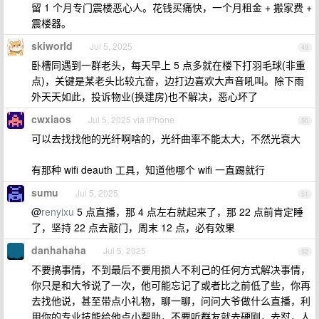
留 1 个月专门震楼恶心人。花钱买痛快，一个月租金 + 搬家费 +
震楼器。
skiworld
Jul 5, 2025
49
卧槽同遇到一群老头，每天早上 5 点多就在楼下打羽毛球(非重
点)，关键是某老头比较亢奋，边打边喜欢大声音吼叫。除下雨
外天天如此，投诉物业(换建房)也不解决，恶心坏了
cwxiaos
Jul 5, 2025 via iPhone
50
可以去找找他的光纤啊啥的，光纤曲率不能太大，不然光衰大
有那种 wifi deauth 工具，知道他哪个 wifi 一直踢就行
sumu
Jul 5, 2025
51
@
renyixu
5 点直播，那 4 点左右就起来了，那 22 点前肯定睡
了，坚持 22 点去敲门，周末 12 点，必有效果
danhahaha
Jul 5, 2025
52
不要搞事情，不到最后不要用损人不利己的任何方式解决事情，
你只是和大爷说了一次，他可能忘记了或者比之前低了些，你再
去找他说，甚至带点小礼物，聊一聊，问问大爷做什么直播，利
用你的专业技能给他点小帮助，不要听群友就去硬刚，去怼，人