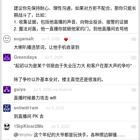
建议你先保持耐心、理性沟通，如果对方拒不配合，那你只能长
期战斗了，比如：
1. 收集证据，包括他直播的声音、向物业投诉、报警的证据
2. 魔法对轰，他一直播你就砸他家的门，到他直播间去骂他
sugarsalt
Jul 5, 2025
2
16
大喇叭播违禁词，让他手机收录到
Greendays
Jul 5, 2025
17
"起初以为是某个邻居由于失业压力大 和客户在那大声的争吵"
除了争吵以外基本全对，楼主直觉还是很准的。
guiys
Jul 5, 2025 via Android
18
直播时候暴力攻击 wifi
sn0wdr1am
Jul 5, 2025
19
到直播间 PK 去
1StpKlosr2Me
Jul 5, 2025
20
@
renyixu
这个年纪的大爷都是玩快手，各种擦边聊骚……