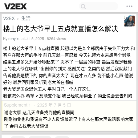
V2EX
生活
›
楼上的老大爷早上五点就直播怎么解决
By
renyixu
at Jul 5, 2025 · 8264 views
楼上的老大爷早上五点就直播 起初以为是某个邻居由于失业压力大 和
客户在那大声的争吵 前几天就一直忍着 今天礼拜六本来想睡个懒觉
结果五点多又开始吵吵起来了 忍不了 一层层的排查 最后发现是我楼
上的老大爷在哪喊 “谢谢你的到来 感谢关注” 之类的话 然后我就敲门
告诉他我是楼下的 你的声音太大了 现在才五点多 能不能小点声 他说
好的 最后回到家又听到老大爷在哪喊
老大爷是国企退休工人 平时自己一个人在这住
我该怎么办 希望 v 友能支个招 我已经联系物业了 物业说会去告知的
Supplement 1 · 2025 年 7 月 5 日
谢谢大家 这几天准备找到他的直播间
刚刚物业也和我说有不少人反馈最近早上有人在那大声说话影响大家
了 会再去找老大爷谈谈