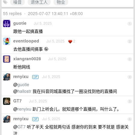
噪音
退休工人
物业
55 replies
•
2025-07-07 13:40:11 +08:00
guotie
Jul 5, 2025
1
跟他一起搞直播
eventlooped
Jul 5, 2025
2
2
去他直播间搞事 🤪
xiangran0028
Jul 5, 2025
3
断他网线
renyixu
Jul 5, 2025
OP
4
@
guotie
@
hallostr
我在抖音同城直播找了一圈没找到他的直播间
GT7
Jul 5, 2025
5
@
renyixu
趴门上听会儿，就知道哪个直播间，叫什么了。
renyixu
Jul 5, 2025
OP
6
@
GT7
听了半天 全程就两句话 感谢你的到来 要不就是 感谢关
注