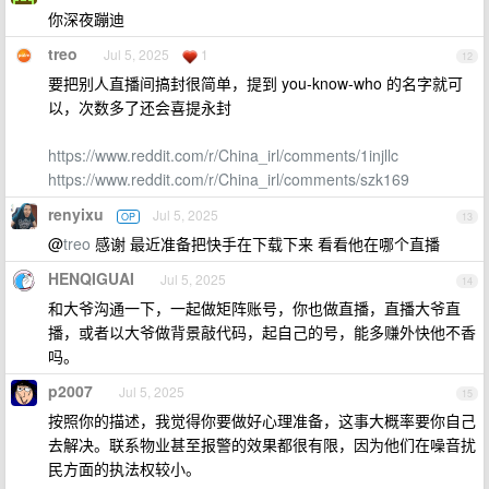
你深夜蹦迪
treo
Jul 5, 2025
1
12
要把别人直播间搞封很简单，提到 you-know-who 的名字就可
以，次数多了还会喜提永封
https://www.reddit.com/r/China_irl/comments/1injllc
https://www.reddit.com/r/China_irl/comments/szk169
renyixu
Jul 5, 2025
OP
13
@
treo
感谢 最近准备把快手在下载下来 看看他在哪个直播
HENQIGUAI
Jul 5, 2025
14
和大爷沟通一下，一起做矩阵账号，你也做直播，直播大爷直
播，或者以大爷做背景敲代码，起自己的号，能多赚外快他不香
吗。
p2007
Jul 5, 2025
15
按照你的描述，我觉得你要做好心理准备，这事大概率要你自己
去解决。联系物业甚至报警的效果都很有限，因为他们在噪音扰
民方面的执法权较小。