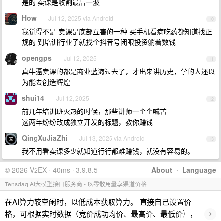
是的 卖课是收割最后一波
How
Jul 12, 2025 via Android
10
我觉得不是 卖课是底部互害的一种 买手机看病吃药都知道找正
规的 到培训行业了就找个抖音号闭眼投资躺着数钱
opengps
Jul 12, 2025
11
真牛逼卖课的都是商业蓝海过去了，才出来讲历史，学的人还以
为能去创造辉煌
shui14
Jul 12, 2025
12
前几年培训班火热的时候，那些讲师一个个喊苦
这两年纷纷改成独立开发的标题，教你赚钱
QingXuJiaZhi
Jul 13, 2025 via Android
13
我不用看卖课多少就知道行行都难赚钱，就没有容易的。
© 2026 V2EX · 40ms · 3.9.8.5
About
·
Language
Tensdaq AI大模型接口服务商 - 以零散用量享渠道价格
在AI算力较空闲时，以低成本获取算力。 直接自己设置价
›
格，可根据实时数据（竞价成功均价、最高价、最低价），