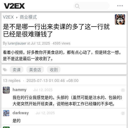
V2EX
商业模式
›
是不是哪一行出来卖课的多了这一行就
已经是很难赚钱了
By
lurenjiauser
at Jul 12, 2025 · 4595 views
看着小视频，好多教你开美食店的，都有点心动了，但是转念一想，
是不是这是最后一波收割了。
卖课
美食店
收割
13 replies
•
2025-07-13 01:00:46 +08:00
hammy
Jul 12, 2025
1
我在的行业我感觉是的。头部的（虽然可能是注水的、包装的）
大佬突然开始开班卖课，说明他本职工作已经赚的不多吧。
darkway
Jul 12, 2025
2
是的