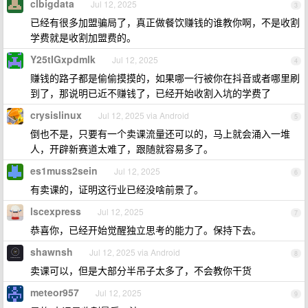
clbigdata
Jul 12, 2025
3
已经有很多加盟骗局了，真正做餐饮赚钱的谁教你啊，不是收割
学费就是收割加盟费的。
Y25tIGxpdmlk
Jul 12, 2025
4
赚钱的路子都是偷偷摸摸的，如果哪一行被你在抖音或者哪里刷
到了，那说明已近不赚钱了，已经开始收割入坑的学费了
crysislinux
Jul 12, 2025 via Android
5
倒也不是，只要有一个卖课流量还可以的，马上就会涌入一堆
人，开辟新赛道太难了，跟随就容易多了。
es1muss2sein
Jul 12, 2025
6
有卖课的，证明这行业已经没啥前景了。
lscexpress
Jul 12, 2025
7
恭喜你，已经开始觉醒独立思考的能力了。保持下去。
shawnsh
Jul 12, 2025 via Android
8
卖课可以，但是大部分半吊子太多了，不会教你干货
meteor957
Jul 12, 2025
9