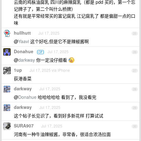
云南的鸡枞油腐乳 四川的麻辣腐乳（都是 pdd 买的，第一个忘
记牌子了，第二个叫什么桥牌）
还有就是平常经常买的富记腐乳 江记腐乳了 都是偏甜一点的口
味
hullhutt
Jul 17, 2025
25
@
Yaavi
这个好吃,但是它不是辣椒酱啊
Donahue
Jul 17, 2025
OP
26
@
darkway
你一定没仔细看
1up
Jul 17, 2025 via iPhone
27
荻港香菜
darkway
Jul 17, 2025
28
@
Donahue
哈哈哈哈哈 看到了，我没看完
darkway
Jul 17, 2025
29
这个帖子长见识了，看到好多新花样 打算试试
SURA907
Jul 17, 2025
30
河南有一种牛油辣椒酱，非常香，很适合浓汤拉面