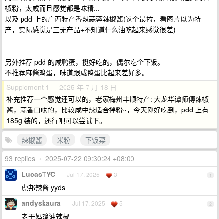
椒粉，太咸而且感觉都是味精...
以及 pdd 上的广西特产香辣蒜蓉辣椒酱(这个最拉，看图片以为特
产，实际感觉是三无产品+不知道什么油吃起来感觉很差)
另外推荐 pdd 的咸鸭蛋，挺好吃的，偶尔吃个下饭。
不推荐麻酱鸡蛋，味道跟咸鸭蛋比起来差好多。
Supplement 1 · 2025 年 7 月 18 日
补充推荐一个感觉还可以的，老家梅州丰顺特产: 大龙华谭师傅辣椒
酱，蒜香口味的，比较咸中辣适合拌粉~，今天刚好吃到，pdd 上有
185g 装的，还行吧可以尝试下。
辣椒酱
米粉
下饭菜
93 replies
•
2025-07-22 09:30:24 +08:00
LucasTYC
Jul 17, 2025
3
1
虎邦辣酱 yyds
andyskaura
Jul 17, 2025
5
2
老干妈鸡油辣椒