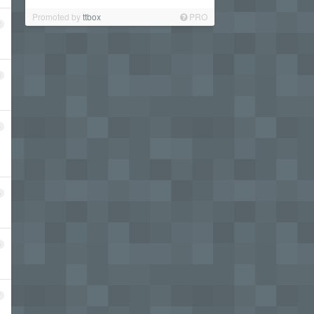
Promoted by
ttbox
PRO
2
3
4
5
6
7