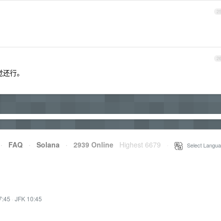
2
2
感觉还行。
·
FAQ
·
Solana
·
2939 Online
Highest 6679
·
Select Langua
7:45
·
JFK 10:45