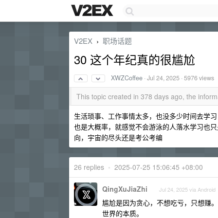
V2EX
职场话题
›
30 这个年纪真的很尴尬
XWZCoffee
·
Jul 24, 2025
· 5976 views
This topic created in 378 days ago, the info
生活琐事、工作事情太多，也没多少时间去学习
也是大概率，就感觉不会游泳的人落水学习也只
向，宇宙的尽头还是考公考编
26 replies
•
2025-07-25 15:06:45 +08:00
QingXuJiaZhi
Jul 24, 2025 via Android
尴尬是因为贪心，不想吃亏，只想赚。
世界的本质。