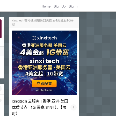
Home
Sign Up
Sign In
xinxitech香港亚洲服务器美国云4美金起1G带
宽
xinxitech 云服务 | 香港·亚洲·美国
1
›
优质节点 | 1G 带宽 $4/月起【限
时】