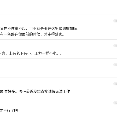
1
又捏不住拿不起，可不就是卡在这里感到尴尬吗。
有一条路在你面前的时候，才走得踏实。
1
候下岗，上有老下有小，压力一样不小。。
1
1
 20 岁好多。唉～最近发烧直接请假无法工作
1
 才不行了吧