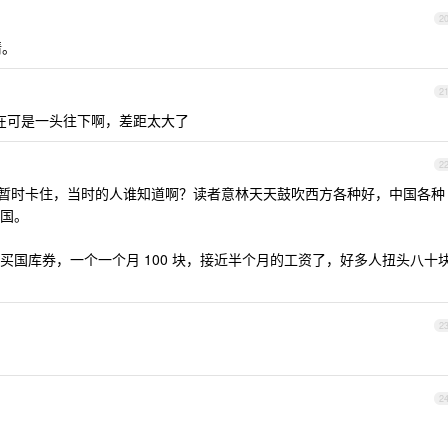
2
情。
2
在可是一头往下啊，差距太大了
2
暂时卡住，当时的人谁知道啊？读者意林天天鼓吹西方各种好，中国各种
国。
买国库券，一个一个月 100 块，接近半个月的工资了，好多人扭头八十
2
2