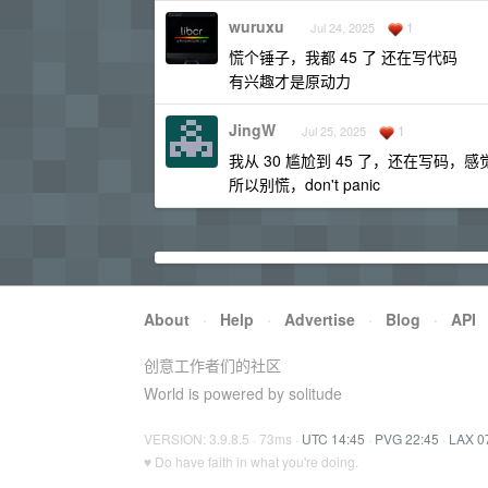
wuruxu
1
Jul 24, 2025
慌个锤子，我都 45 了 还在写代码
有兴趣才是原动力
JingW
1
Jul 25, 2025
我从 30 尴尬到 45 了，还在写码，
所以别慌，don't panic
About
·
Help
·
Advertise
·
Blog
·
API
创意工作者们的社区
World is powered by solitude
VERSION: 3.9.8.5 · 73ms ·
UTC 14:45
·
PVG 22:45
·
LAX 0
♥ Do have faith in what you're doing.