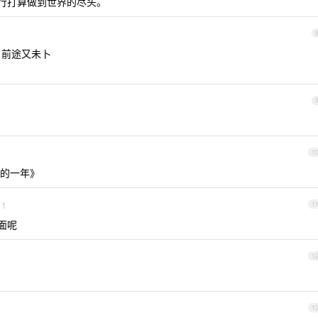
一行打算做到世界的尽头。
，前途又未卜
1
小的一年》
1
1
面呢
1
1