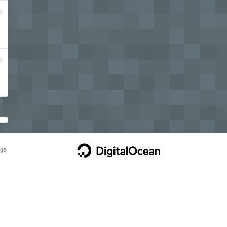
5
6
ge