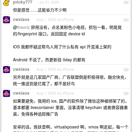
pricky777
Jul 31, 2025
30
但是感觉……这能省力不少啊
cwxiaos
Aug 1, 2025 via iPhone
31
@
theoriz
卵用没有，点名某粉色小电视，抓包一看，明晃晃
的/fingerprint 接口，返回固定 device id
iOS 我都怀疑这帮鸟人用了什么私有 api 开混淆上架的
Android 不说了，热更新挂 0day 的都有
cwxiaos
Aug 1, 2025 via iPhone
32
另外就是这几家国产厂商，广告联盟倒是积极得很，融合快充，
统一推送到是烂尾了，都不是好鸟
cwxiaos
Aug 1, 2025 via iPhone
33
如果要避免，我用的 ios, 国产的软件除了微信这种被绑架了的，
基本都塞 livecontainer 里面，没事清理 keychain 或者换容器重
装，免得各种追踪推广告
安卓的话，炼妖壶啊，virtualxposed 啊，vmos 啊走起，每一个