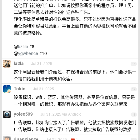
送他们当前的推广单，比如说按照你画像中的程序员、理工男、
二游等等信息去针对性的推送各种广告。
转化率比简单粗暴的推送会高很多。只不过说因为直接推送产品
会让你特别容易注意到。平台上面其他的内容推送可能就会不经
意的被忽略掉。
@
kzfile
#8
@
ygwhence
#10
la2la
Jul 31, 2025
16
这个阿里云给我们介绍过，在保持合规的前提下，他们会提供一
个接口给我们用于商机和获客。
Tokin
Jul 31, 2025
17
设备标识，wifi ，蓝牙，其他传感器，甚至是位置信息，只要是
一个相对唯一的标识，那就有办法把你从各个渠道关联起来
yolee599
Jul 31, 2025 via Android
18
广告联盟，比如淘宝接入了广告联盟，他就会把搜索数据发送到
广告联盟，B 站也接入了广告联盟，就会拉取广告联盟的数据
duanxianze
Jul 31, 2025
1
19