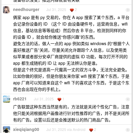
needhourger
Jul 31, 2025
2
3
俩家 app 是有 py 交易的，你在 A app 搜索了某个东西，a 平台
会记录你设备的 ID （这个 ID 由设备硬件号，运营商信息，wifi
信息，基站信息等等组成）然后你去 B 平台，检测到同样的你
的设备 ID ，就会给你推送“你感兴趣”的东西。
避免方法的话，做人一点的 app 例如类似 windows 的“根据个人
喜好推送广告”关闭，尽量关闭允许跟踪个人信息，以及使用类
似苹果或者部分安卓厂商提供的虚拟 ID 功能，每次打开不同的
app 都生成随机的 ID 让 app 无法辨认你是谁。
但是这个终究是道高一尺魔高一丈的双方斗争，无法完全避免。
比如你做的很好，但是你朋友来你家 wifi 搜索了某个东西，于是
app 厂商可以知道来自这个 wifi 下的喜欢这个东西，于是这个东
西也会出现在你的手机上。
rb6221
Jul 31, 2025
1
4
广告联盟这种东西当然是有的，方法就是关闭个性化广告，注意
他只能关闭根据用户画像进行针对性推荐的广告，并不是关闭所
有的广告。设置以后还是会推送默认的热门商品广告。
xieqiqiang00
Jul 31, 2025 via Android
2
5