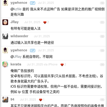
ygwhence
Jul 31, 2025
OP
10
@
kzfile
是的 我从来不点这种广告 如果是评测之类的推广视频倒
是有兴趣
JRay
Jul 31, 2025
2
11
有咩有可能是输入法
wildseeder
Jul 31, 2025
12
通过输入法共享也是一种途径
ygwhence
Jul 31, 2025
OP
13
@
JRay
系统自带的，不联网
kera0a
Jul 31, 2025 via iPhone
2
14
俺做广告投放的
安卓有标识符，可以直接共享(只从技术层面，不考虑法规)，谷
歌本身就最大的广告头子。
iOS 标识符需要申请权限，但用户一般不会给，需要间接识别，
例如 ip 位置 手机设备型号之类的
94
Jul 31, 2025
1
15
其实不只是推送网购平台的产品，而是广告商按照你的画像去推