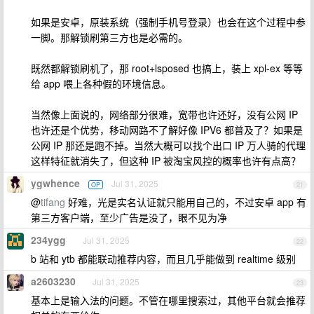
如果是安卓，原装系统（强制手机号登录）也会在这个过程中参
一脚。那解锁刷第三方也是必需的。
既然都解锁刷机了，那 root+lsposed 也搞上，装上 xpl-ex 等等
给 app 喂上各种假的环境信息。
当然像上面说的，网络部分很难，宽带也许还好，没有公网 IP
也许还是个优势，移动网路不了解好像 IPV6 都普及了？如果是
公网 IP 那还是跑不掉。当然大概可以找个出口 IP 万人骑的代理
这样特征就消失了，但这种 IP 被淘宝风控的概率也许有点高？
ygwhence
Jul 31, 2025
OP
21
@
tifang
好难，光是实名认证就只能用自己的，不过安卓 app 有
第三方客户端，至少广告是没了，眼不见为净
234ygg
Jul 31, 2025
22
b 站和 ytb 都能联动推荐内容，而且几乎能做到 realtime 级别
a2603230
Jul 31, 2025
23
基本上是输入法的问题。不管在哪里搜索过，其他平台就会推荐