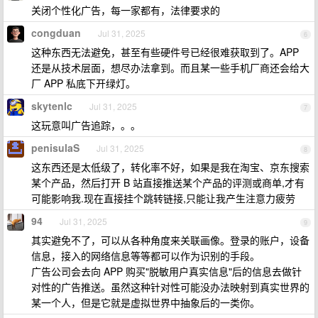
关闭个性化广告，每一家都有，法律要求的
congduan
Jul 31, 2025
6
这种东西无法避免，甚至有些硬件号已经很难获取到了。APP
还是从技术层面，想尽办法拿到。而且某一些手机厂商还会给大
厂 APP 私底下开绿灯。
skytenlc
Jul 31, 2025
7
这玩意叫广告追踪，。。
penisulaS
Jul 31, 2025
8
这东西还是太低级了，转化率不好，如果是我在淘宝、京东搜索
某个产品，然后打开 B 站直接推送某个产品的评测或商单,才有
可能影响我.现在直接挂个跳转链接,只能让我产生注意力疲劳
94
Jul 31, 2025
9
其实避免不了，可以从各种角度来关联画像。登录的账户，设备
信息，接入的网络信息等等都可以作为识别的手段。
广告公司会去向 APP 购买"脱敏用户真实信息"后的信息去做针
对性的广告推送。虽然这种针对性可能没办法映射到真实世界的
某一个人，但是它就是虚拟世界中抽象后的一类你。