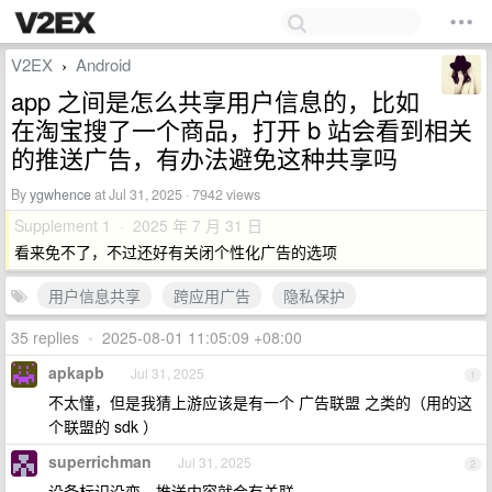
V2EX
Android
›
app 之间是怎么共享用户信息的，比如
在淘宝搜了一个商品，打开 b 站会看到相关
的推送广告，有办法避免这种共享吗
By
ygwhence
at Jul 31, 2025 · 7942 views
Supplement 1 · 2025 年 7 月 31 日
看来免不了，不过还好有关闭个性化广告的选项
用户信息共享
跨应用广告
隐私保护
35 replies
•
2025-08-01 11:05:09 +08:00
apkapb
Jul 31, 2025
1
不太懂，但是我猜上游应该是有一个 广告联盟 之类的（用的这
个联盟的 sdk ）
superrichman
Jul 31, 2025
2
设备标识没变，推送内容就会有关联