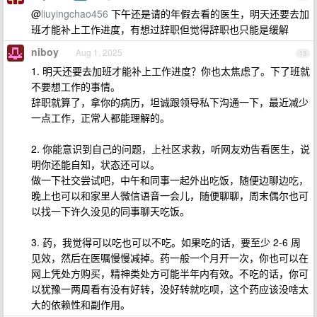
@
liuyingchao456
下午还是请的年假去看的医生，明天还要去加
班才能补上工作进度，有想过辞职但觉得辞职也只能是缓解
niboy
Aug 1, 2025
13
1. 明天还要去加班才能补上工作进度？你也太焦虑了。下了班就
不要想工作的事情。
辞职就算了，拿你的病历，坦诚跟领导私下沟通一下，最近减少
一点工作，正常人都能理解的。
2. 你能意识到自己的问题，上社区求救，听网友劝告看医生，说
明你还能自知，状态还可以。
做一下社交尝试吧，中午和同事一起外出吃饭，随便边聊边吃，
晚上也可以和家里人微信语音一会儿，随便聊聊，周末偶尔也可
以找一下许久没见的同事聊天吃饭。
3. 药，我觉得可以吃也可以不吃。如果吃的话，要至少 2-6 周
见效，然后在医嘱慢慢减掉。药一般一个月开一次，你也可以在
网上凭处方购买，精神类处方可能半年内有效。不吃的话，你可
以犹豫一两周看有没有好转，没好转就吃呗，这个药应该没啥太
大的依赖性和副作用。