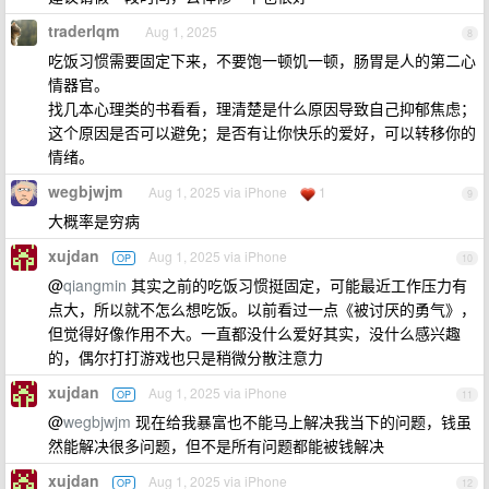
traderlqm
Aug 1, 2025
8
吃饭习惯需要固定下来，不要饱一顿饥一顿，肠胃是人的第二心
情器官。
找几本心理类的书看看，理清楚是什么原因导致自己抑郁焦虑；
这个原因是否可以避免；是否有让你快乐的爱好，可以转移你的
情绪。
wegbjwjm
Aug 1, 2025 via iPhone
1
9
大概率是穷病
xujdan
Aug 1, 2025 via iPhone
OP
10
@
qiangmin
其实之前的吃饭习惯挺固定，可能最近工作压力有
点大，所以就不怎么想吃饭。以前看过一点《被讨厌的勇气》，
但觉得好像作用不大。一直都没什么爱好其实，没什么感兴趣
的，偶尔打打游戏也只是稍微分散注意力
xujdan
Aug 1, 2025 via iPhone
OP
11
@
wegbjwjm
现在给我暴富也不能马上解决我当下的问题，钱虽
然能解决很多问题，但不是所有问题都能被钱解决
xujdan
Aug 1, 2025 via iPhone
OP
12