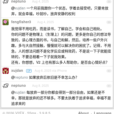
neptuno
Aug 4, 2025
38
@
xujdan
一个月前我跟你一个状态，学着去接受吧，只要肯放
弃，就会幸福，吵就吵，放弃安静的权利
fengfisher3
Aug 4, 2025
39
我觉得不用吃药，而是读书，了解自己，学会和自己相处。
你的问题不是物理上（生理上）的问题，更多是你自己的想法导
致的，读心理方面的书，与自己和解，然后，培养一些户外兴
趣，多与大自然接触，慢慢就可以解决你的困扰了。记得，不用
急，人的想法问题不是化学反应或特效药，不是说一下子就能扭
转的，不要总相着一下子就我效果。
还有，你想想，V2 上也有那么多人帮助你，是否会心情好点？
xujdan
Aug 6, 2025 via iPhone
OP
40
@
neptuno
如果放弃后依旧是不幸怎么办？
neptuno
Aug 8, 2025
41
@
xujdan
每放弃一部分你都会得到一部分自由，如果还是不
幸，那就是放弃的还不够多。不要太执着于追求幸福，幸福不是
追求来的
© 2026 V2EX · 55ms · 3.9.8.5
About
·
Language