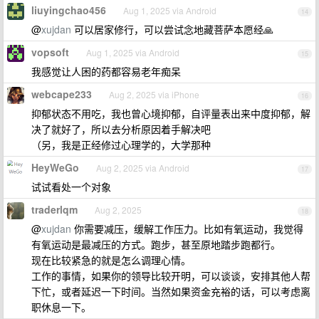
liuyingchao456
Aug 1, 2025 via Android
14
@
xujdan
可以居家修行，可以尝试念地藏菩萨本愿经🙏
vopsoft
Aug 1, 2025 via Android
15
我感觉让人困的药都容易老年痴呆
webcape233
Aug 2, 2025 via iPhone
16
抑郁状态不用吃，我也曾心境抑郁，自评量表出来中度抑郁，解
决了就好了，所以去分析原因着手解决吧
（另，我是正经修过心理学的，大学那种
HeyWeGo
Aug 2, 2025 via Android
17
试试看处一个对象
traderlqm
Aug 2, 2025
18
@
xujdan
你需要减压，缓解工作压力。比如有氧运动，我觉得
有氧运动是最减压的方式。跑步，甚至原地踏步跑都行。
现在比较紧急的就是怎么调理心情。
工作的事情，如果你的领导比较开明，可以谈谈，安排其他人帮
下忙，或者延迟一下时间。当然如果资金充裕的话，可以考虑离
职休息一下。