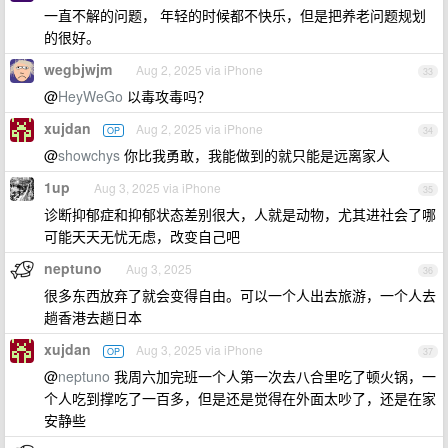
一直不解的问题， 年轻的时候都不快乐，但是把养老问题规划
的很好。
wegbjwjm
Aug 2, 2025 via iPhone
33
@
HeyWeGo
以毒攻毒吗？
xujdan
Aug 2, 2025 via iPhone
OP
34
@
showchys
你比我勇敢，我能做到的就只能是远离家人
1up
Aug 3, 2025 via iPhone
35
诊断抑郁症和抑郁状态差别很大，人就是动物，尤其进社会了哪
可能天天无忧无虑，改变自己吧
neptuno
Aug 3, 2025
36
很多东西放弃了就会变得自由。可以一个人出去旅游，一个人去
趟香港去趟日本
xujdan
Aug 3, 2025 via iPhone
OP
37
@
neptuno
我周六加完班一个人第一次去八合里吃了顿火锅，一
个人吃到撑吃了一百多，但是还是觉得在外面太吵了，还是在家
安静些