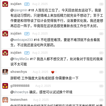
xujdan
Aug 2, 2025
OP
19
@
qiangmin
#18 人现在在工位了，今天回去就去运动下，我是
有运动习惯的，只是情绪上来加低精力就完全不想动了；至于工
作要是和领导谈了估计会觉得我不行，没准要优化我，我还是想
再忍忍一阵子，毕竟现在这状态感觉重新去找工作也不太好。
xujdan
Aug 2, 2025
OP
20
@
webcape233
#16 不吃感觉难顶，要是不难顶就不会去看医
生，不过我还是没吃昨天那药。
xujdan
Aug 2, 2025
OP
21
@
HeyWeGo
#17 我连人都不想交流了，处对象对于现在的我来
说不太可能
showchys
Aug 2, 2025
1
22
辞职吧 工作强度大没有成就感 你需要休息一下
gil99998888
Aug 2, 2025
23
@
showchys
确实，感觉可以试试换个环境
lesterchen
Aug 2, 2025
24
你当前就有很大的经济压力吗?都现在这情况了还害怕离职.如果