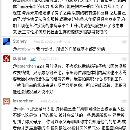
你当前没有经济压力.那么你可能是把未来的经济压力都压到了
现在.考虑未来结婚孩子房子之类.以前的我有这种感觉.之后自己
病了.慢性病无法治愈那种.然后身边有些人年纪轻轻癌症走了.在
加上现在各种疾病的患病率不断上升.我现在彻底放弃了考虑未
来.反正无论如何现代社会生存资源还是很容易获取的.
Stoney
Aug 2, 2025 via iPhone
25
@
wegbjwjm
我也觉得，所谓的抑郁症基本都是穷病
xujdan
Aug 2, 2025
OP
26
@
lesterchen
#24 目前没有，不考虑以后结婚孩子啥（因为没想
过要结婚）只考虑存钱养老，家里两位都是体制内其实也不太需
要我操心他们退休后的经济养老，我害怕离职也怕找不到工作
（就我目前的状态来说）反而会更焦虑，所以只能忍着，离职可
能还会被家里人说不好
lesterchen
Aug 2, 2025
27
@
xujdan
那还是离职把.身体最重要.""离职可能还会被家里人说
不好"",这是你自己的想法.被社会公认的一些思想所影响.然后投
射到了你父母身上.你可以跟父母聊聊.你才会知道他们的想法.或
者你才是最重要的.你说你读过<<被讨厌的勇气>>.把里面的内容