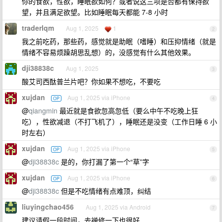
你的食欲，性欲，睡眠欲如何？或者说这三项是否都有保持欲
望，并且满足欲望。比如睡眠每天都能 7-8 小时
traderlqm
Aug 1, 2025
1
2
我之前吃药，那些药，感觉就是助眠（嗜睡）和压抑情绪（就是
情绪不容易烦躁胡思乱想）的，没感觉有什么其他效果。
dji38838c
Aug 1, 2025
3
酸艾司西酞普兰片吧？你如果不想吃，不要吃
xujdan
Aug 1, 2025 via iPhone
OP
4
@
qiangmin
最近就是食欲忽高忽低（要么中午不吃晚上狂
吃），性欲减退（不打飞机了），睡眠还是没变（工作日睡 6 小
时左右）
xujdan
Aug 1, 2025 via iPhone
OP
5
@
dji38838c
是的，你打漏了第一个“草”字
xujdan
Aug 1, 2025 via iPhone
OP
6
@
dji38838c
但是不吃情绪有点难顶，纠结
liuyingchao456
Aug 1, 2025 via Android
7
建议请假一段时间，去禅修一下也很好