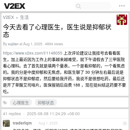
V2EX
生活
›
今天去看了心理医生，医生说是抑郁状
态
By
xujdan
at Aug 1, 2025 · 4894 views
https://www.v2ex.com/t/1148055
上次评论建议让我挂号去看看医
生，加上最近因为工作上的事越来越难受，就下午请假去了三甲医院
看心理科。去了首先就是填两个量表，一个是看抑郁的，一个看焦虑
的。我的分是中度抑郁和无焦虑，和医生聊了 30 分钟左右最后说是
抑郁状态不是抑郁症，然后要给我开药，我说不是很想吃药，最后还
是开了草酸艾司啥片。医保报销后自费 188 ，现在挺纠结这药要不要
吃。
心理医生
抑郁状态
41 replies
•
2025-08-08 11:24:29 +08:00
traderlqm
Aug 1, 2025
1