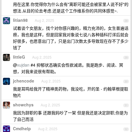
用在这里.你觉得你为什么会有"离职可能还会被家里人说不好"的
想法.从目的论去考虑.还是这个工作维系你的共同体感觉~.
litian98
Aug 2, 2025
28
试着谈个女朋友，找个对你感兴趣的，精力充沛的，女生普遍话
痨，我也是这样，但是回家我对象说七说八各种插科打诨后就会
好很多，也愿意出门了，只是出门次数太多导致现在存不了多少
钱了
littleG
Aug 2, 2025
29
@
xujdan
#4 抑郁状态确实会性欲减退。我是跑步、阅读、冥
想，对我来说很有帮助。
jchencode
Aug 2, 2025
30
我是耳鸣给我开了精神类药物，我没吃，开的圣 - 约翰草根提取
物片
showchys
Aug 2, 2025
31
我因为辞职的事 还跟我妈吵了一架 但是我还是决定辞职,你是为
了自己而活
Cmdhelp
Aug 2, 2025
32