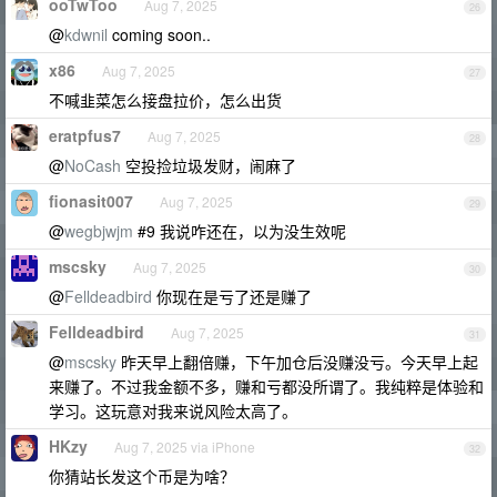
ooTwToo
Aug 7, 2025
26
@
kdwnil
coming soon..
x86
Aug 7, 2025
27
不喊韭菜怎么接盘拉价，怎么出货
eratpfus7
Aug 7, 2025
28
@
NoCash
空投捡垃圾发财，闹麻了
fionasit007
Aug 7, 2025
29
@
wegbjwjm
#9 我说咋还在，以为没生效呢
mscsky
Aug 7, 2025
30
@
Felldeadbird
你现在是亏了还是赚了
Felldeadbird
Aug 7, 2025
31
@
mscsky
昨天早上翻倍赚，下午加仓后没赚没亏。今天早上起
来赚了。不过我金额不多，赚和亏都没所谓了。我纯粹是体验和
学习。这玩意对我来说风险太高了。
HKzy
Aug 7, 2025 via iPhone
32
你猜站长发这个币是为啥？