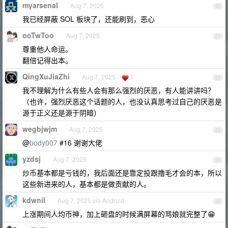
myarsenal
Aug 7, 2025
20
我已经屏蔽 SOL 板块了，还能刷到，恶心
ooTwToo
Aug 7, 2025
21
尊重他人命运。
翻倍记得出本。
QingXuJiaZhi
Aug 7, 2025
1
22
我不理解为什么有些人会有那么强烈的厌恶，有人能讲讲吗？
（也许，强烈厌恶这个话题的人，也没认真思考过自己的厌恶是
源于正义还是源于阴暗）
wegbjwjm
Aug 7, 2025
23
@
body007
#16 谢谢大佬
yzdsj
Aug 7, 2025
24
炒币基本都是亏钱的，我后面还是靠定投跟撸毛才会的本，所以
这些新进来的人，基本都是做贡献的人。
kdwnil
Aug 7, 2025 via Android
25
上涨期间人均币神，加上砸盘的时候满屏幕的骂娘就完整了😁