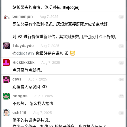
站长带头的事情，你反对有用吗[doge]
beimenjun
Aug 7, 2025
33
网站总要有个盈利模式。厌烦就直接屏蔽对应节点就好。
对 V2 进行价值重新评估，其实对多数用户也没什么不好的。
1daydayde
Aug 7, 2025
34
@
dddd1919
你最好是在说炒 币
Rickkkkkkk
Aug 7, 2025
35
点屏蔽节点就行。
csys
Aug 7, 2025
36
别挡着大家发财 XD
hongns
Aug 7, 2025
37
不炒热， 怎么找人接盘
cxh116
Aug 7, 2025
38
傻子的共识也是共识。
作为一个傻子，相信 v2 的傻子够多，所以投点玩玩了。