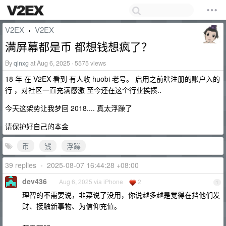
V2EX
V2EX
›
满屏幕都是币 都想钱想疯了？
By
qinxg
at Aug 6, 2025 · 5575 views
18 年 在 V2EX 看到 有人收 huobi 老号。 启用之前瞎注册的账户入的
行 ，对社区一直充满感激 至今还在这个行业挨揍..
今天这架势让我梦回 2018.... 真太浮躁了
请保护好自己的本金
币
钱
浮躁
39 replies
•
2025-08-07 16:44:28 +08:00
dev436
Aug 6, 2025 via iPhone
2
1
理智的不需要说，韭菜说了没用，你说越多越是觉得在挡他们发
财、接触新事物、为信仰充值。