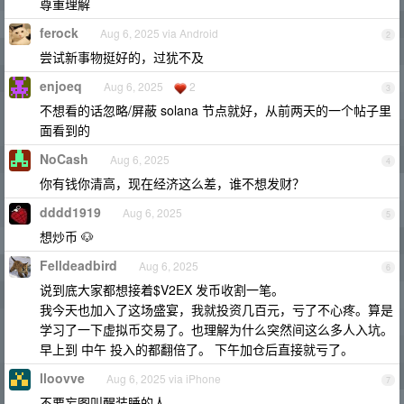
尊重理解
ferock
Aug 6, 2025 via Android
2
尝试新事物挺好的，过犹不及
enjoeq
Aug 6, 2025
2
3
不想看的话忽略/屏蔽 solana 节点就好，从前两天的一个帖子里
面看到的
NoCash
Aug 6, 2025
4
你有钱你清高，现在经济这么差，谁不想发财？
dddd1919
Aug 6, 2025
5
想炒币 🐶
Felldeadbird
Aug 6, 2025
6
说到底大家都想接着$V2EX 发币收割一笔。
我今天也加入了这场盛宴，我就投资几百元，亏了不心疼。算是
学习了一下虚拟币交易了。也理解为什么突然间这么多人入坑。
早上到 中午 投入的都翻倍了。 下午加仓后直接就亏了。
lloovve
Aug 6, 2025 via iPhone
7
不要妄图叫醒装睡的人