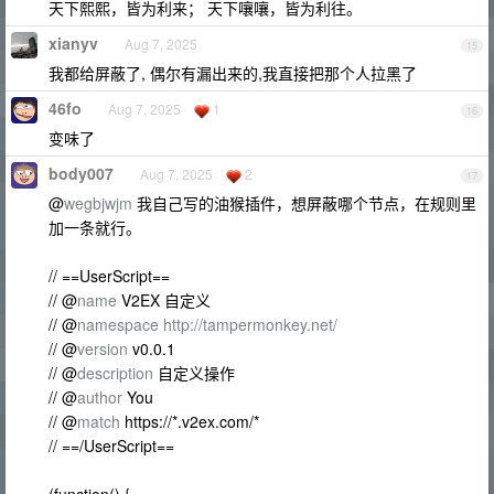
天下熙熙，皆为利来； 天下嚷嚷，皆为利往。
xianyv
Aug 7, 2025
15
我都给屏蔽了, 偶尔有漏出来的,我直接把那个人拉黑了
46fo
Aug 7, 2025
1
16
变味了
body007
Aug 7, 2025
2
17
@
wegbjwjm
我自己写的油猴插件，想屏蔽哪个节点，在规则里
加一条就行。
// ==UserScript==
// @
name
V2EX 自定义
// @
namespace
http://tampermonkey.net/
// @
version
v0.0.1
// @
description
自定义操作
// @
author
You
// @
match
https://*.v2ex.com/*
// ==/UserScript==