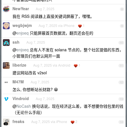
NewYear
Aug 7, 2025
8
我在 RSS 阅读器上直接关键词屏蔽了，嘿嘿。
wegbjwjm
Aug 7, 2025 via iPhone
1
9
@
enjoeq
只能屏蔽首页数据流，翻页还会在的
ssh
Aug 7, 2025
10
@
enjoeq
总有人不发在 solana 节点的，整个社区提倡的东西，
小管理员们也默认网开一面
liberize
Aug 7, 2025 via Android
1
11
建议网站改名 v2sol
M47M
Aug 7, 2025
12
怎么, 你想断站长财路? 😁
Vindroid
Aug 7, 2025
13
@
NoCash
换句话说，现在经济这么差，谁不想要你钱包里的钱
（无论什么手段）
freaks
Aug 7, 2025 via iPhone
2
14