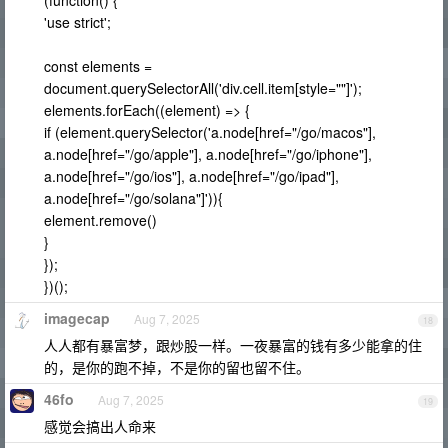
(function() {
'use strict';
const elements =
document.querySelectorAll('div.cell.item[style=""]');
elements.forEach((element) => {
if (element.querySelector('a.node[href="/go/macos"],
a.node[href="/go/apple"], a.node[href="/go/iphone"],
a.node[href="/go/ios"], a.node[href="/go/ipad"],
a.node[href="/go/solana"]')){
element.remove()
}
});
})();
imagecap
Aug 7, 2025
18
人人都有暴富梦，跟炒股一样。一夜暴富的钱有多少能拿的住
的，是你的跑不掉，不是你的留也留不住。
46fo
Aug 7, 2025
19
感觉会搞出人命来