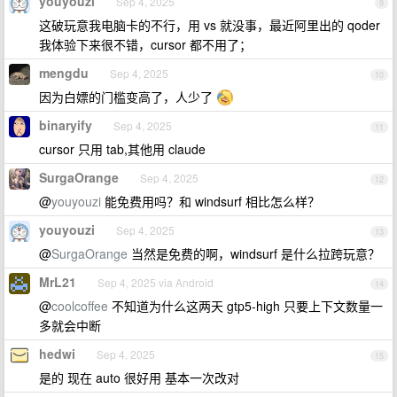
youyouzi
Sep 4, 2025
9
这破玩意我电脑卡的不行，用 vs 就没事，最近阿里出的 qoder
我体验下来很不错，cursor 都不用了；
mengdu
Sep 4, 2025
10
因为白嫖的门槛变高了，人少了
binaryify
Sep 4, 2025
11
cursor 只用 tab,其他用 claude
SurgaOrange
Sep 4, 2025
12
@
youyouzi
能免费用吗？和 windsurf 相比怎么样？
youyouzi
Sep 4, 2025
13
@
SurgaOrange
当然是免费的啊，windsurf 是什么拉跨玩意？
MrL21
Sep 4, 2025 via Android
14
@
coolcoffee
不知道为什么这两天 gtp5-high 只要上下文数量一
多就会中断
hedwi
Sep 4, 2025
15
是的 现在 auto 很好用 基本一次改对