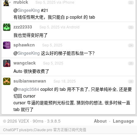
rrubick
Sep 5, 2025 via iPhone
22
@
SingeeKing
#21
有钱任性啊大佬，我只能白 p copilot 的 tab
zzz22333
Sep 5, 2025 via Android
23
我也觉得变好用了
sphawkcn
Sep 5, 2025
24
@
SingeeKing
这么好的梯子能否私信一下？
wangclack
Sep 5, 2025
25
Auto 很快要收费了
suibianwanwan
Sep 18, 2025
26
@
magic3584
copilot 的 tab 用不下去了, 只是单纯补全, 还是要
切回 cursor
cursor 牛逼的是能预判光标位置, 猜到你的想法, 很多时候一直
tab 就行了
© 2026 V2EX · 90ms · 3.9.8.5
About
·
Language
ChatGPT plus/pro,Claude pro 官方正版订阅代充值