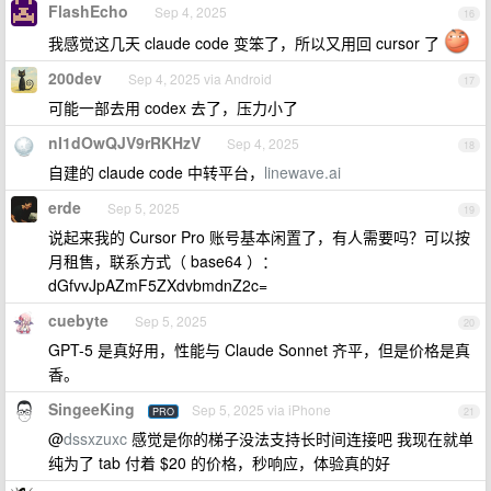
FlashEcho
Sep 4, 2025
16
我感觉这几天 claude code 变笨了，所以又用回 cursor 了
200dev
Sep 4, 2025 via Android
17
可能一部去用 codex 去了，压力小了
nI1dOwQJV9rRKHzV
Sep 4, 2025
18
自建的 claude code 中转平台，
linewave.ai
erde
Sep 5, 2025
19
说起来我的 Cursor Pro 账号基本闲置了，有人需要吗？可以按
月租售，联系方式（ base64 ）：
dGfvvJpAZmF5ZXdvbmdnZ2c=
cuebyte
Sep 5, 2025
20
GPT-5 是真好用，性能与 Claude Sonnet 齐平，但是价格是真
香。
SingeeKing
Sep 5, 2025 via iPhone
PRO
21
@
dssxzuxc
感觉是你的梯子没法支持长时间连接吧 我现在就单
纯为了 tab 付着 $20 的价格，秒响应，体验真的好