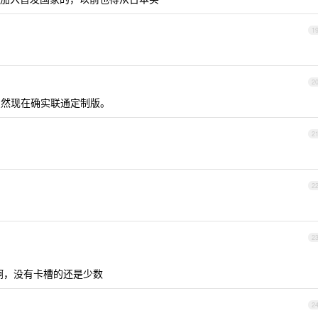
1
2
然现在确实联通定制版。
2
2
2
有啊，没有卡槽的还是少数
2