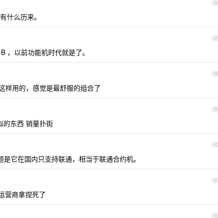
3
哪有什么历来。
3
B ，以前功能机时代就是了。
3
m 就这样用的，感觉是最舒服的组合了
3
都是类似的东西 销量扑街
4
题是它在国内只支持联通，相当于联通合约机。
4
被运营商拿捏死了
4