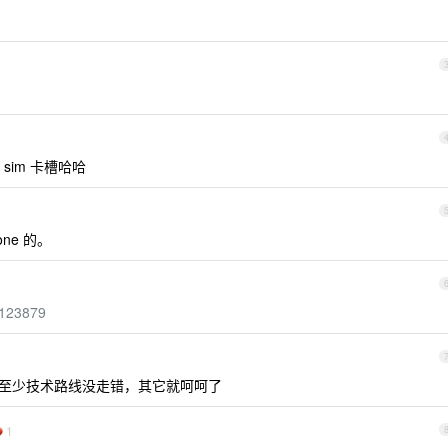
im 卡槽哈哈
ne 的。
/123879
系很好，至少技术路线没走错，其它就呵呵了
1