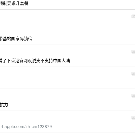
被强制要求升套餐
2
带基站国家码锁🤔
2
看了下香港官网没说支不支持中国大陆
2
2
抗力
2
ort.apple.com/zh-cn/123879