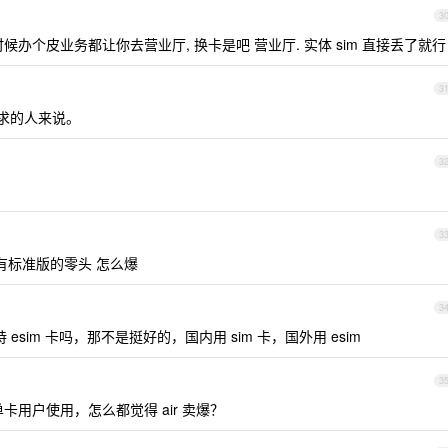
3
到时候办个皮业务都让你去营业厅, 换卡是吧 营业厅. 实体 sim 直接丢了就行
3
需求的人来说。
3
3
有标准版的零头 怎么爆
3
持 esim 卡吗，那不是挺好的，国内用 sim 卡，国外用 esim
3
单卡用户使用，怎么都觉得 air 卖爆？