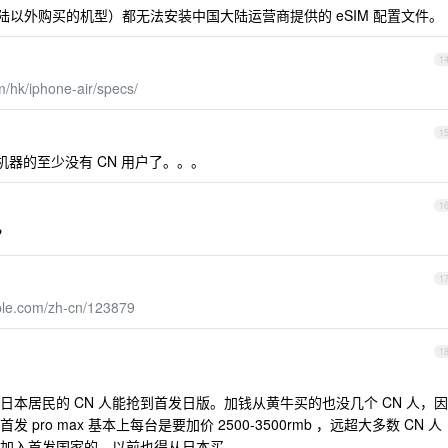
国大陆以外购买的机型）都无法安装中国大陆运营商提供的 eSIM 配置文件。
1
m/hk/iphone-air/specs/
1
器的至少没有 CN 用户了。。。
1
？
1
pple.com/zh-cn/123879
1
本居民的 CN 人能抢到首发日版。加钱从黄牛买的也没几个 CN 人，因
ro max 基本上每台是要加价 2500-3500rmb ，远超大多数 CN 人
加入首发国家的，以前也得从日本买