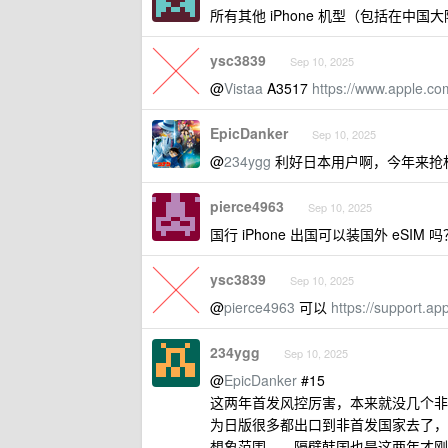
所有其他 iPhone 机型（包括在中
ysc3839
Sep 10, 2025
@
Vistaa
A3517
https://www.apple.co
EpicDanker
Sep 10, 2025
@
234ygg
利好日本用户啊，今年来抢机
pierce4963
Sep 10, 2025
国行 iPhone 出国可以装国外 eSIM 吗
ysc3839
Sep 10, 2025
@
pierce4963
可以
https://support.a
234ygg
Sep 10, 2025
@
EpicDanker
#15
这两年首发风控厉害，本来就没几个非日
为日版很多都出口到非首发国家去了，首发 p
想象范围。。隔壁韩国也是这两年才刚