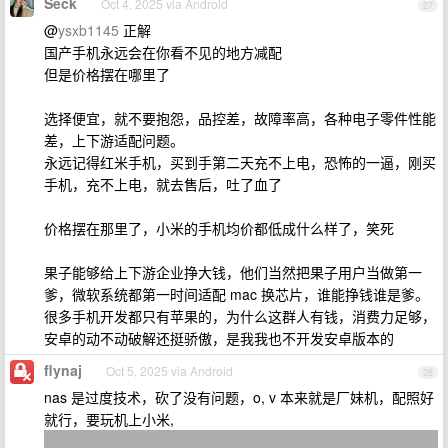
Seck
Oct 4, 2025 via Android
27
@
ysxb1145
正解
国产手机永远会在你看不见的地方减配
但是价格摆在哪里了
选择便宜，就不要抱怨，品控差，故障率高，各种电子零件性能
差，上下游适配问题。
永远记得红米手机，买到手第二天充不上电，恐怖的一逼，刚买
手机，充不上电，就去售后，吐了血了
价格摆在那里了，小米的手机均价都低成什么样了，笑死
果子能够给上下游企业挣大钱，他们当然把果子用户当做第一
爹，微软系统都第一时间适配 mac 换芯片，谁能挣钱谁是爹。
很多手机开发都只有苹果的，为什么这群人有钱，消费力足够，
安卓的动不动破解还挺骄傲，是我我也不开发安卓版本的
flynaj
Oct 5, 2025 via Android
28
nas 是过度技术，砍了没有问题，o, v 本来就是厂妹机，配照好
就行，要玩机上小米,