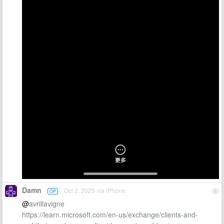
Damn
Oct 2, 2025 via iPhone
OP
8
@
avrillavigne
https://learn.microsoft.com/en-us/exchange/clients-and-