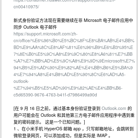
cn00410975/
新式身份验证方法现在需要继续在非 Microsoft 电子邮件应用中
同步 Outlook 电子邮件
https://support.microsoft.com/zh-
cn/office/%E6%96%B0%E5%BC%8F%E8%BA%AB%E4%BB%
BD%E9%AA%8C%E8%AF%81%E6%96%B9%E6%B3%95%E
7%8E%B0%E5%9C%A8%E9%9C%80%E8%A6%81%E7%BB
%A7%E7%BB%AD%E5%9C%A8%E9%9D%9Emicrosoft%E7%
94%B5%E5%AD%90%E9%82%AE%E4%BB%B6%E5%BA%9
4%E7%94%A8%E4%B8%AD%E5%90%8C%E6%AD%A5-
outlook-
%E7%94%B5%E5%AD%90%E9%82%AE%E4%BB%B6-
c5d65390-9676-4763-b41f-d7986499a90d
[在 9 月 16 日之前，通过基本身份验证登录到
Outlook.com
的
用户可能会在 Outlook 和其他第三方电子邮件应用程序中遇到重
复的密码提示。 这是一个已知问题。]
1 、在小米手机 HyperOS 邮箱 app ，只写邮箱地址，会跳转到
微软登录网页，可以添加成功，但是实际是 IMAP 。