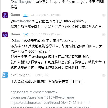
@
avrillavigne
手动配置是 imap ，不是 exchange ，不支持即时
推送
Damn
Oct 1, 2025 via iPhone
OP
5
@
avrillavigne
你自己图里也写了是 imap 和 smtp 。
我甚至都不需要邮件，只是为了跨平台同步日程和联系人而已。
Damn
Oct 1, 2025 via iPhone
OP
6
@
datou
这机器买成 3k 了，国补后 2.5k 。。
不支持 nsa 其实勉强能说得过去，毕竟品牌定位面向国人，大
陆运营商早 800 年就 sa 了。
但账号不支持 exchange 这种接口真的是有够缺德的。
就如同新注册微信号，明明是腾讯想要你身份信息，就找个借口
说你违规封了你，然后让你提交身份信息解封一样。
avrillavigne
Oct 2, 2025
7
个人免费 outlook 邮箱？ 看情况是在安卓上不行。
https://learn.microsoft.com/zh-
cn/answers/questions/4615749/exchange
https://club.honor.com/cn/thread-28447492-1-1.html
https://consumer.huawei.com/cn/support/content/zh-