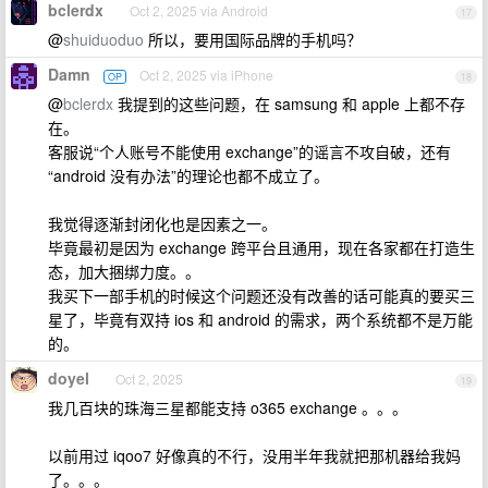
bclerdx
Oct 2, 2025 via Android
17
@
shuiduoduo
所以，要用国际品牌的手机吗？
Damn
Oct 2, 2025 via iPhone
OP
18
@
bclerdx
我提到的这些问题，在 samsung 和 apple 上都不存
在。
客服说“个人账号不能使用 exchange”的谣言不攻自破，还有
“android 没有办法”的理论也都不成立了。
我觉得逐渐封闭化也是因素之一。
毕竟最初是因为 exchange 跨平台且通用，现在各家都在打造生
态，加大捆绑力度。。
我买下一部手机的时候这个问题还没有改善的话可能真的要买三
星了，毕竟有双持 ios 和 android 的需求，两个系统都不是万能
的。
doyel
Oct 2, 2025
19
我几百块的珠海三星都能支持 o365 exchange 。。。
以前用过 iqoo7 好像真的不行，没用半年我就把那机器给我妈
了。。。