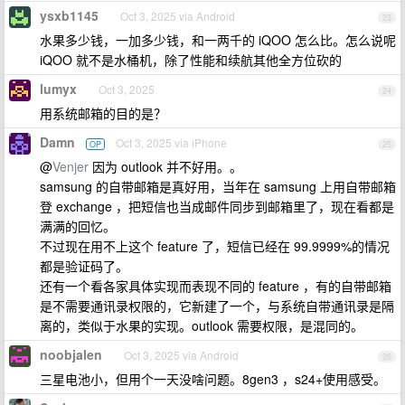
ysxb1145
Oct 3, 2025 via Android
23
水果多少钱，一加多少钱，和一两千的 iQOO 怎么比。怎么说呢
iQOO 就不是水桶机，除了性能和续航其他全方位砍的
lumyx
Oct 3, 2025
24
用系统邮箱的目的是？
Damn
Oct 3, 2025 via iPhone
OP
25
@
Venjer
因为 outlook 并不好用。。
samsung 的自带邮箱是真好用，当年在 samsung 上用自带邮箱
登 exchange ，把短信也当成邮件同步到邮箱里了，现在看都是
满满的回忆。
不过现在用不上这个 feature 了，短信已经在 99.9999%的情况
都是验证码了。
还有一个看各家具体实现而表现不同的 feature ，有的自带邮箱
是不需要通讯录权限的，它新建了一个，与系统自带通讯录是隔
离的，类似于水果的实现。outlook 需要权限，是混同的。
noobjalen
Oct 3, 2025 via Android
26
三星电池小，但用个一天没啥问题。8gen3 ，s24+使用感受。