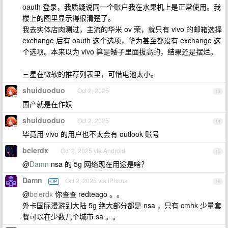
oauth 登录，我质疑说同一个账户我在水果机上是正常使用。我
楼上的图里显示得很清楚了。
我去实体店肉测过，主流的华米 ov 荣，就只有 vivo 的邮箱选择
exchange 后有 oauth 这个选项，华为甚至都没有 exchange 这
个选项。本来以为 vivo 算是矮子里面拔高的，结果还是摆烂。
三星在微软的推荐列表里，可惜电池太小。
shuiduoduo
Oct 2, 2025
13
国产就是在作妖
shuiduoduo
Oct 2, 2025
14
毕竟用 vivo 的用户也不太会有 outlook 账号
bclerdx
Oct 2, 2025 via Android
15
@
Damn
nsa 的 5g 网络现在用途是啥？
Damn
Oct 2, 2025 via iPhone
OP
16
@
bclerdx
你查查 redteago 。。
外卡国际漫游到大陆 5g 绝大部分都是 nsa ，只有 cmhk 少量套
餐可以在少数几个城市 sa 。。