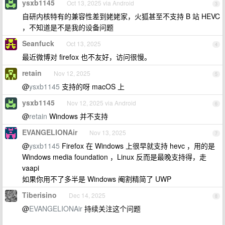
ysxb1145
Oct 13, 2025 via Android
3
自研内核特有的兼容性差到姥姥家，火狐甚至不支持 B 站 HEVC
，不知道是不是我的设备问题
Seanfuck
Oct 13, 2025
4
最近微博对 firefox 也不友好，访问很慢。
retain
Nov 12, 2025
5
@
ysxb1145
支持的呀 macOS 上
ysxb1145
Nov 12, 2025 via Android
6
@
retain
Windows 并不支持
EVANGELIONAir
Nov 13, 2025
7
@
ysxb1145
Firefox 在 Windows 上很早就支持 hevc ，用的是
Windows media foundation ，Linux 反而是最晚支持得，走
vaapi
如果你用不了多半是 Windows 阉割精简了 UWP
Tiberisino
Dec 14, 2025
8
@
EVANGELIONAir
持续关注这个问题