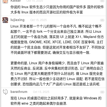
Kaisar
Oct 15, 2025
44
你说的 linux 软件生态少只是因为你用的国产软件多 国外的软件
大多有 linux 版本的而且开源社区的软件极为丰富
lujiaxing
Oct 15, 2025
45
Linux 开发者那一个个儿的那叫一个自命不凡. 瞧不起这个瞧不
起那个, 一言不合 fork 一个分支出来自己独立演进. 所以 Linux
主打的就是一个各自为政, 落实到 UI 上就是 X11, Wayland 你方
唱罢我登场, GNOME, KDE, XFCE, LDXE, DDE 百家争鸣. 主打
的就是一个民主自由. 但是这就对开发者相当不友好了. 不同协议
不同桌面环境下都需要测试, 确保交互与显示维持一致.
更要命的是, Linux 用户本身极端稀少, 而且由于 Linux 用户普遍
天然的反商业, 反闭源, 反中央集权的意识形态, 让厂商明白自己
在 Linux 用户这里大概是捞不到什么好出的. 做 Linux 版完全是
费力不讨好. 所以一般也很少主动进行 Linux 适配. 若不是现在信
创要求, 恐怕国内这几个大厂产品的 Linux 版还是纸上谈兵呢.
barathrum
Oct 15, 2025
46
现在 Linux 的桌面已经比之前好用多了, 就是来自 Windows 的
软件用 wine 之类的跑起来偶尔会崩溃.