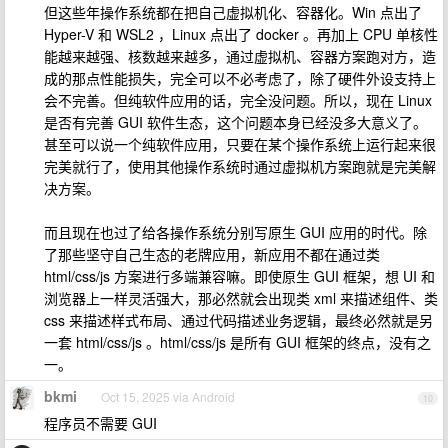
但这些年操作系统都在把自己虚拟机化、容器化。Win 点出了
Hyper-V 和 WSL2 ，Linux 点出了 docker 。再加上 CPU 单核性
能越来越强、核数越来越多，通过虚拟机、容器方案跑对方，造
成的那点性能损失，完全可以不必考虑了，除了硬件外设支持上
会不完善。但纯软件应用的话，完全没问题。所以，现在 Linux
是否有完善 GUI 软件生态，这个问题本身已经没多大意义了。
甚至可以说一个纯软件应用，只要在某个操作系统上运行起来很
完美就行了，使用其他操作系统时通过虚拟机方案跑就是完美解
决方案。
而且现在也过了给各操作系统分别写原生 GUI 应用的时代。除
了那些坚守自己生态的老牌应用，新应用不都在通过类
html/css/js 方案进行多端兼容嘛。即使原生 GUI 框架，想 UI 和
浏览器上一样灵活强大，那必然就会出现类 xml 来描述组件、类
css 来描述样式布局、通过代码描述业务逻辑，最终必然就是另
一套 html/css/js 。html/css/js 是所有 GUI 框架的终点，没有之
一。
bkmi
Oct 15, 2025 via Android
10
程序员不需要 GUI