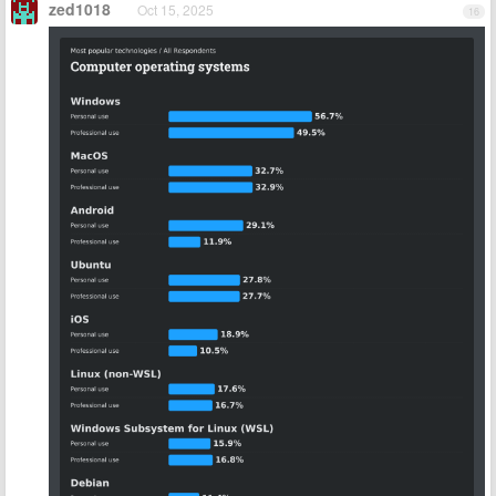
zed1018
Oct 15, 2025
16