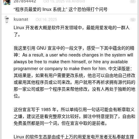
287854442
Oct 15, 2025 via Android
51
“程序员最爱的 linux 系统上” 这个恐怕得打个问号
kuanat
Oct 16, 2025
52
Linux 开发者大概是软件开发领域中，最能用爱发电的一群人
了。
我这里引用 GNU 宣言中的一段文字，感受一下其中蕴含的的精
神：As a result, a user who needs changes in the system will
always be free to make them himself, or hire any available
programmer or company to make them for him. 中文译版是：
其结果是，如果有用户需要更改系统，他总可以自由地自己修改
或雇用其他程序员或公司来改。用户就用不再祈求拥有源代码的
那一家公司或那一个程序员来帮他修改，没有人再处于独断的地
位。
这份宣言写于 1985 年，所以单纯引用一句话可能会有断章取义
之嫌，建议还是看完整原文比较好。脚注中特意提到了，自由和
免费虽然都是同一个词，但在宣言中取的是前者。
Linux 的软件生态是由成千上万的用爱发电开发者无私奉献支撑