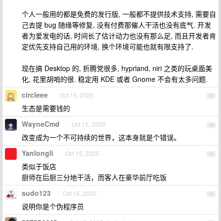
个人一般用的都是免费的发行版, 一般都不提供技术支持, 需要自
己去提 bug 随缘等修复, 没有付费那催人干活也没有底气. 开发
者为爱发电的话, 时间长了估计动力也没有那么足, 而且开发者肯
定优先支持自己用的环境, 换个环境可能也就有限支持了.
现在搞 Desktop 的, 折腾党很多, hyprland, niri 之类的玩桌面美
化, 花里胡哨的很. 稳定用 KDE 或者 Gnome 不会有太多问题.
circleee
Oct 15, 2025
47
生态是需要钱的
WayneCmd
Oct 15, 2025
48
改变成为一个不可持续的世界，这本身就是个错误。
Yanlongli
Oct 15, 2025
49
类似于饭店
厨师在后厨三分地干活，而客人在豪华前厅吃饭
sudo123
Oct 15, 2025
50
说明你是个伪程序员