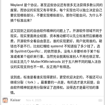
Wayland 是个协议，甚至这些协议还有很多无法获得多数认同的
废案，而协议的实现又有非常多，每个实现也可以独立决定自己
要实现哪些部分，不要实现哪些部分。那你可能会问，为什么不
搞个标准出来？
这又回到之前的自由软件精神的问题上了。开源软件领域不同于
现实，现实里面商业结盟、资本推动都可以先立标准然后躺着收
费，开源软件全看自由意志，谁的实现更好，用户就用谁的。砸
钱也不是不行，比如红帽给 systemd 不知道投了多少钱了，选
择 SysVinit/OpenRc/... 的依然很多。没有人非要听命于某个标
准或者某个组织来行事，当然完全脱离标准别人不用也很正常，
比如主流几个 Mutter/KWin/wlroots 对于五六种不同的输入法协
议的实现支持也不一样，反正用户有得选。
说到底，标准是看谁实现得更好，更受欢迎决定的，不服还可以
继续分裂（ fork ）。最重要的一点是，有的选才是大前提，自
由软件精神就是用分裂保证了选择权。没得选才是最可怕的事
情。
Kaisar
Nov 4, 2025
53