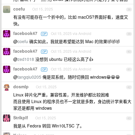
coefu
Oct 15, 2025
38
有没有可能存在一个折中的，比如 macOS?界面好看，速度又
快。
facebook47
Oct 15, 2025 via Android
OP
39
@
coefu
确实如此，我就是希望能达到 Mac 的效果🤣🤣🤣
facebook47
Oct 15, 2025 via Android
OP
40
@
zed1018
没想到 ubuntu 已经这么高了👍
facebook47
Oct 15, 2025 via Android
OP
41
@
tangqiu0205
俺是双系统，随时切换回 windows😁😁😁
dosmlp
Oct 15, 2025
42
Linux 碎片化严重，兼容性差，开发维护都比较困难
而且使用 Linux 的程序员也不一定就是多数，身边统计学来看大
家还是都用 windows
Strikplf
Oct 15, 2025
43
我是从 Fedora 转回 Win10LTSC 了。