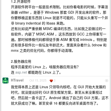
1.2.开源软件
开源软件跨平台一般是技术限制。比如你看电影的时候，字幕渲
染器 vsfilter ，是基于 Windows 那套 GDI 开发出来的软件，那
你要移植这套东西到 Linux 就是不可能的，只能从头重写一个并
非 binary indentical 的 libass 来跑。
还有比如说严重依赖 MSVC 编译的东西，比如我之前做过的一
些软件，内嵌了 MSVC ASM ，这东西放到 GCC 上你得重写一
遍。那时候移植代码都得徒手撕 ASM 重写成 intrincis 。特别是
还有很多软件比一些坛友年龄还大，里面夹杂着什么 3dnow 和
mmx 之类的优化代码，你都得手动清理。
2.服务器应用
程序员最爱的 Linux 上，啥服务器应用没有？
连
asp.net
都能跑在 Linux 上了。
HTravel
Oct 15, 2025
3
9
我觉得本质上还是 Linus 只领导内核吧，在 GUI 开始大发展的
时代，就没提出好的 GUI 原生框架方案，甚至从来没重视过
吧，然后就一直卡这了。Android 搞出了自己的 GUI 方案，这不
就大获成功了嘛。甚至安卓 16 都要反向进军桌面市场了。