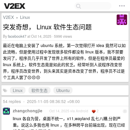
V2EX
Linux
›
突发奇想， Linux 软件生态问题
By
facebook47
at Oct 14, 2025 · 5996 views
最近在电脑上安装了 ubuntu 系统，第一次觉得打开 idea 竟然可以如
此流畅，但是使用过程中发现很多软件都没有 linux 版本，我不禁要
发问了，程序员几乎开发了世界上所有的软件，但是在程序员最爱的
linux 系统上，软件生态竟是如此的贫乏。经常听到人说程序改变世
界，程序员改变世界，到头来其实是资本改变了世界，程序员不过是
个工具人罢了😣😣😣
Linux
软件生态
Ubuntu
54 replies
•
2025-11-05 08:36:52 +08:00
zhangchongjie
Oct 14, 2025 via Android
2
1
linux 各自为营，桌面不统一，x11,wayland 乱七八糟,分割严
重。说这么多我也用 linux ，在多种跨平台前端出现，现在已经