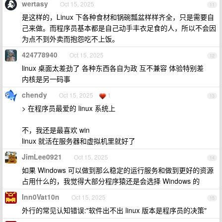
wertasy
Oct 15, 2025
11
是这样的，Linux 下各种食材和锅碗瓢盆样样齐全，只是需要自
己来做。而程序员基本都是自己动手丰衣足食的人，所以不会因
为点不到外卖而抱怨吃不上饭。
424778940
Oct 15, 2025
12
linux 桌面太差劲了 各种东西各自为政 互不兼容 体验特别差
内核是另一码事
chendy
Oct 15, 2025
1
13
> 在程序员最爱的 linux 系统上
不，我还是最喜欢 win
linux 就活在服务器和虚拟机里就好了
JimLee0921
Oct 15, 2025
14
如果 Windows 可以做到那么稳定的运行服务和做到更好的资源
占用什么的，我觉得大部分程序猿还是会选择 Windows 的
Inn0Vat10n
Oct 15, 2025
15
外行的常见认知错误:"软件出不出 linux 版本是程序员的决策"