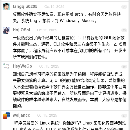
tangqiu0205
Oct 15, 2025
34
桌面软件确实不尽如意，现在用着 arch ，有时会因为软件缺
失，系统 bug ，想着回到 Windows ，Macos 。
HojiOShi
Oct 15, 2025
35
一段话说出了两个经典的幼稚言论：1. 只有我用的 GUI 闭源软
件才能叫生态，源码、CLI 软件和第三方库都不叫生态。2. 唉资
本你赢了，程序员就应该不计成本在我用到的所有平台上开发出
所有我用到的软件。
HeyWeGo
Oct 15, 2025
36
回想自己想学习程序的初衷就是为了偷懒，程序能够自动完成一
些需要频繁的计算。无 UI 的程序能够给出既定结果，爱偷懒的
人不会想着继续去弄个软件界面方便自己操作，除非这个东西需
要频繁且大量的给出不同输入。所以界面是由于计算机进步，接
触软件的群体越来越来大，自然发展而来。本质上大家都是想偷
懒的。
weijancc
Oct 15, 2025
37
"程序员最爱的 Linux 系统", 你确定吗? Linux 图形化界面特别难
用, 喜欢不了一点, 用 Linux 操作系统的估计只是为了坚守自由