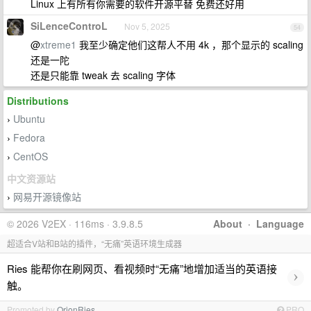
Linux 上有所有你需要的软件开源平替 免费还好用
SiLenceControL
Nov 5, 2025
54
@
xtreme1
我至少确定他们这帮人不用 4k ，那个显示的 scaling
还是一陀
还是只能靠 tweak 去 scaling 字体
Distributions
Ubuntu
›
Fedora
›
CentOS
›
中文资源站
网易开源镜像站
›
© 2026 V2EX · 116ms · 3.9.8.5
About
·
Language
超适合V站和B站的插件，“无痛”英语环境生成器
Ries 能帮你在刷网页、看视频时“无痛”地增加适当的英语接
›
触。
Promoted by
OrionRies
PRO