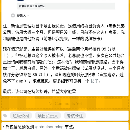
注：新信息管理项目不是由我负责，是借用的项目负责人（老板兄弟
公司，借用大概三个月，但是项目没上线，目前还在这边）负责，我
和前端也是由他招聘（前端比我先来，一样的说辞被卡）
现在情况就是，主管对我评价可以（最后两个月考核有 95 分以
上），但被老总以这个原因被卡着，老总屁也不懂，多次在公共场合
直接询问我和前端"搞好了没，这种话"，我和前端都想跑路，巴不得
你全干，最后白嫖，另外一个后端被白嫖完（试用期没过，三个月考
核评分必须都在 85 以上），深知现在的环境也很难（直接跑路，避
免不了 gap ），
求点意见
。更多细节可见另一个
帖子
。
最后，该公司在持续招聘，希望大家避雷
No Comments Yet
垃圾公司
项目负责人
考核卡住
• 外包信息请发到
/go/outsourcing
节点。