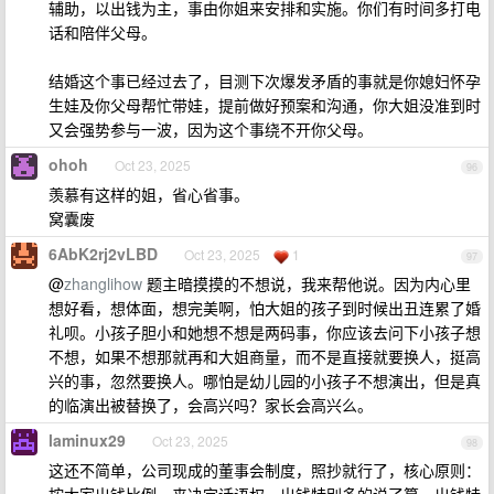
辅助，以出钱为主，事由你姐来安排和实施。你们有时间多打电
话和陪伴父母。
结婚这个事已经过去了，目测下次爆发矛盾的事就是你媳妇怀孕
生娃及你父母帮忙带娃，提前做好预案和沟通，你大姐没准到时
又会强势参与一波，因为这个事绕不开你父母。
ohoh
Oct 23, 2025
96
羡慕有这样的姐，省心省事。
窝囊废
6AbK2rj2vLBD
Oct 23, 2025
1
97
@
zhanglihow
题主暗摸摸的不想说，我来帮他说。因为内心里
想好看，想体面，想完美啊，怕大姐的孩子到时候出丑连累了婚
礼呗。小孩子胆小和她想不想是两码事，你应该去问下小孩子想
不想，如果不想那就再和大姐商量，而不是直接就要换人，挺高
兴的事，忽然要换人。哪怕是幼儿园的小孩子不想演出，但是真
的临演出被替换了，会高兴吗？家长会高兴么。
laminux29
Oct 23, 2025
98
这还不简单，公司现成的董事会制度，照抄就行了，核心原则：