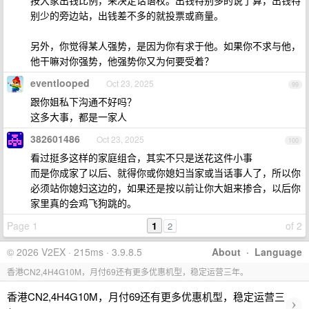
按大家出钱比例，来决定话语权。出钱特别多的说了算，出钱特
别少的旁边站，出钱差不多的就投票或商量。
另外，你觉得某人强势，是因为你有求于他。如果你不求与他，
他干嘛对你强势，他强势你又为何要受着？
eventlooped
Oct 23, 2025
99
跟你姐私下沟通不好吗？
这多大事，都是一家人
382601486
Oct 23, 2025
100
看过挺多这样的家庭组合，其实不只是送花这件小事
而是你成家了以后、就得你或你媳妇当家或当话事人了，所以你
必须站你媳妇这边的，如果还是按以前让你大姐来掺合，以后你
家里真的会鸡飞狗跳的。
Page 1
1
of 2
2
© 2026 V2EX · 215ms · 3.9.8.5
About
·
Language
香港CN2,4H4G10M，月付69还有更多优惠机型，稳定运营三年。
香港CN2,4H4G10M，月付69还有更多优惠机型，稳定运营三
›