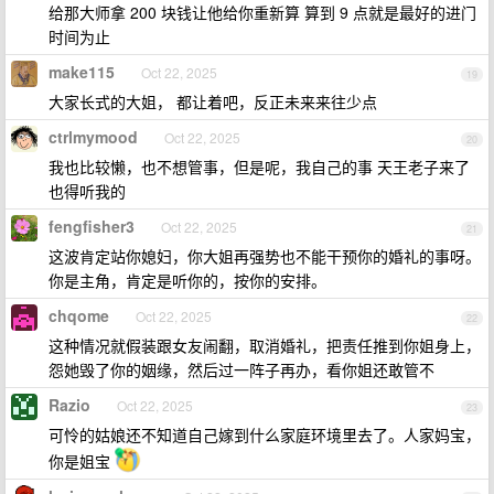
给那大师拿 200 块钱让他给你重新算 算到 9 点就是最好的进门
时间为止
make115
Oct 22, 2025
19
大家长式的大姐， 都让着吧，反正未来来往少点
ctrlmymood
Oct 22, 2025
20
我也比较懒，也不想管事，但是呢，我自己的事 天王老子来了
也得听我的
fengfisher3
Oct 22, 2025
21
这波肯定站你媳妇，你大姐再强势也不能干预你的婚礼的事呀。
你是主角，肯定是听你的，按你的安排。
chqome
Oct 22, 2025
22
这种情况就假装跟女友闹翻，取消婚礼，把责任推到你姐身上，
怨她毁了你的姻缘，然后过一阵子再办，看你姐还敢管不
Razio
Oct 22, 2025
23
可怜的姑娘还不知道自己嫁到什么家庭环境里去了。人家妈宝，
你是姐宝