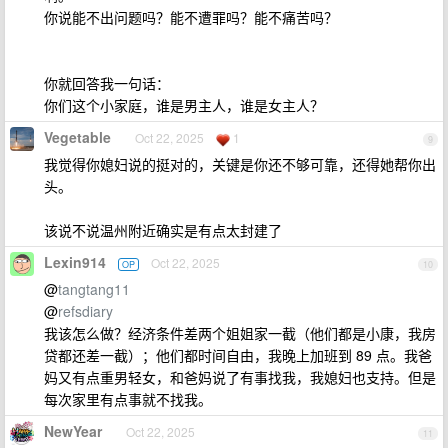
你说能不出问题吗？能不遭罪吗？能不痛苦吗？
你就回答我一句话：
你们这个小家庭，谁是男主人，谁是女主人？
Vegetable
Oct 22, 2025
1
9
我觉得你媳妇说的挺对的，关键是你还不够可靠，还得她帮你出
头。
该说不说温州附近确实是有点太封建了
Lexin914
Oct 22, 2025
OP
10
@
tangtang11
@
refsdiary
我该怎么做？经济条件差两个姐姐家一截（他们都是小康，我房
贷都还差一截）；他们都时间自由，我晚上加班到 89 点。我爸
妈又有点重男轻女，和爸妈说了有事找我，我媳妇也支持。但是
每次家里有点事就不找我。
NewYear
Oct 22, 2025
11