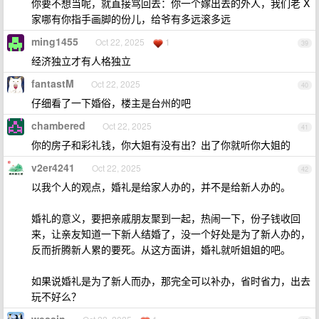
你要不想当呢，就直接骂回去：你一个嫁出去的外人，我们老 X
家哪有你指手画脚的份儿，给爷有多远滚多远
ming1455
Oct 22, 2025
1
39
经济独立才有人格独立
fantastM
Oct 22, 2025
40
仔细看了一下婚俗，楼主是台州的吧
chambered
Oct 22, 2025
41
你的房子和彩礼钱，你大姐有没有出？出了你就听你大姐的
v2er4241
Oct 22, 2025
42
以我个人的观点，婚礼是给家人办的，并不是给新人办的。
婚礼的意义，要把亲戚朋友聚到一起，热闹一下，份子钱收回
来，让亲友知道一下新人结婚了，没一个好处是为了新人办的，
反而折腾新人累的要死。从这方面讲，婚礼就听姐姐的吧。
如果说婚礼是为了新人而办，那完全可以补办，省时省力，出去
玩不好么？