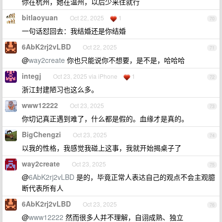
你在杭州，她在温州，以后少来往就行
bitlaoyuan
Oct 22, 2025
1
70
一句话怼回去：我结婚还是你结婚
6AbK2rj2vLBD
Oct 22, 2025
71
@
way2create
你也只能说你不想要，是不是，哈哈哈
integj
Oct 23, 2025 via iPhone
1
72
浙江封建陋习也这么多。
www12222
Oct 23, 2025
73
你切记真正遇到难了，什么都是假的。血缘才是真的。
BigChengzi
Oct 23, 2025
74
以我的性格，我感觉我碰上这事，我就开始揭桌子了
way2create
Oct 23, 2025
75
@
6AbK2rj2vLBD
是的，毕竟正常人表达自己的观点不会主观臆
断代表所有人
6AbK2rj2vLBD
Oct 23, 2025
76
@
www12222
然而很多人并不理解，自诩成熟、独立