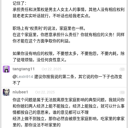
记住了：
承担责任和决策权是男主人女主人的事情，其他人没有相应权利
就老老实实听话就行，不听话也给我老实点。
职场上有“权责利”的说法，家庭里也一样。
在这个家庭里，你愿意承担什么责任？你就有相应的义务！同样
你才能在这个方面争取你的利益。
如果你没有响应的权限，不要想太多，不要抱怨，不要内耗，除
了徒增烦恼，没任何良性意义。
tangtang11
Oct 22, 2025
12
@
Lexin914
建议你按我说的第二条，其它说的你一下子也改变
不了
niubee1
Oct 22, 2025
13
你这个问题是属于无法脱离原生家庭影响的典型问题，我就问你
和你媳妇两人经济上能不能独立，经济上能独立，就可以什么事
情都按自己的意愿来，谁的意见都可以不理
经济上做不到独立，那你必然会被原生家庭影响，吃家里的拿家
里的，那你没法不听家里的