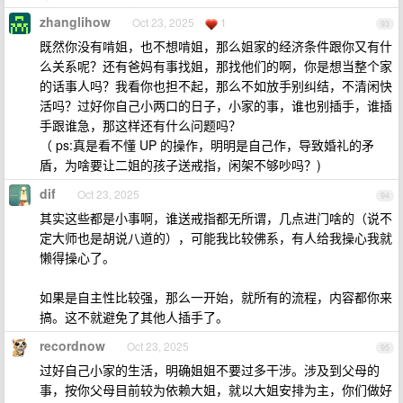
zhanglihow
Oct 23, 2025
1
93
既然你没有啃姐，也不想啃姐，那么姐家的经济条件跟你又有什
么关系呢？还有爸妈有事找姐，那找他们的啊，你是想当整个家
的话事人吗？我看你也担不起，那么不如放手别纠结，不清闲快
活吗？过好你自己小两口的日子，小家的事，谁也别插手，谁插
手跟谁急，那这样还有什么问题吗？
（ ps:真是看不懂 UP 的操作，明明是自己作，导致婚礼的矛
盾，为啥要让二姐的孩子送戒指，闲架不够吵吗？)
dif
Oct 23, 2025
94
其实这些都是小事啊，谁送戒指都无所谓，几点进门啥的（说不
定大师也是胡说八道的），可能我比较佛系，有人给我操心我就
懒得操心了。
如果是自主性比较强，那么一开始，就所有的流程，内容都你来
搞。这不就避免了其他人插手了。
recordnow
Oct 23, 2025
95
过好自己小家的生活，明确姐姐不要过多干涉。涉及到父母的
事，按你父母目前较为依赖大姐，就以大姐安排为主，你们做好