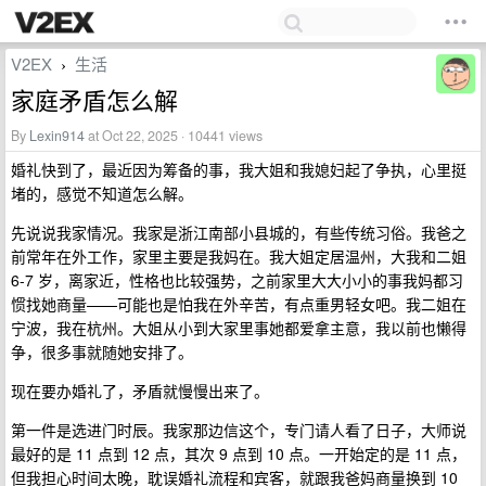
V2EX
生活
›
家庭矛盾怎么解
By
Lexin914
at Oct 22, 2025 · 10441 views
婚礼快到了，最近因为筹备的事，我大姐和我媳妇起了争执，心里挺
堵的，感觉不知道怎么解。
先说说我家情况。我家是浙江南部小县城的，有些传统习俗。我爸之
前常年在外工作，家里主要是我妈在。我大姐定居温州，大我和二姐
6-7 岁，离家近，性格也比较强势，之前家里大大小小的事我妈都习
惯找她商量——可能也是怕我在外辛苦，有点重男轻女吧。我二姐在
宁波，我在杭州。大姐从小到大家里事她都爱拿主意，我以前也懒得
争，很多事就随她安排了。
现在要办婚礼了，矛盾就慢慢出来了。
第一件是选进门时辰。我家那边信这个，专门请人看了日子，大师说
最好的是 11 点到 12 点，其次 9 点到 10 点。一开始定的是 11 点，
但我担心时间太晚，耽误婚礼流程和宾客，就跟我爸妈商量换到 10