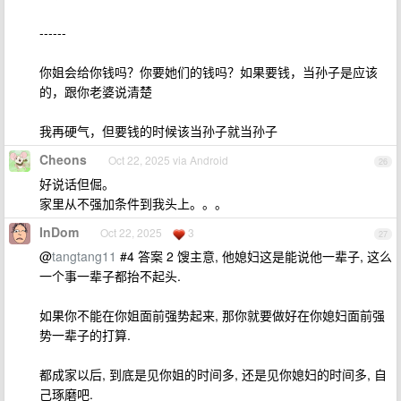
------
你姐会给你钱吗？你要她们的钱吗？如果要钱，当孙子是应该
的，跟你老婆说清楚
我再硬气，但要钱的时候该当孙子就当孙子
Cheons
Oct 22, 2025 via Android
26
好说话但倔。
家里从不强加条件到我头上。。。
InDom
Oct 22, 2025
3
27
@
tangtang11
#4 答案 2 馊主意, 他媳妇这是能说他一辈子, 这么
一个事一辈子都抬不起头.
如果你不能在你姐面前强势起来, 那你就要做好在你媳妇面前强
势一辈子的打算.
都成家以后, 到底是见你姐的时间多, 还是见你媳妇的时间多, 自
己琢磨吧.