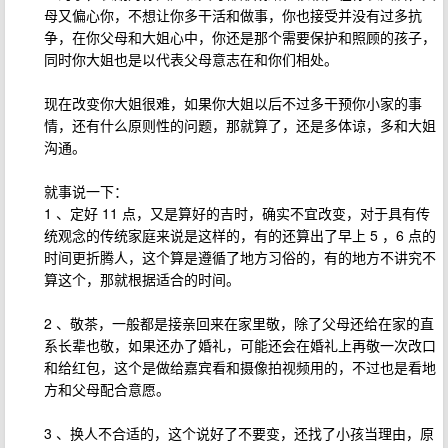
母又偏心你，不想让你多干活和做事，你也接受并没有过多抗
争，在你父母和大姐心中，你还是那个需要保护和照顾的孩子，
同时你大姐也是以代表父母意志在和你们相处。
现在改变你大姐很难，如果你大姐以后不过多干预你小家的事
情，还有什么原则性的问题，那就算了，还是多体谅，多和大姐
沟通。
就事说一下：
1 、定好 11 点，又是算好的吉时，确实不宜改变，对于具有传
统观念的传统家庭来说是这样的，有的还算出了早上 5 ，6 点的
时间更折腾人，这个算是遵循了地方习俗的，有的地方不讲究不
算这个，那就根据适合的时间。
2 、敬茶，一般都是接亲回来在家里敬，除了父母还给在家的直
系长辈也敬，如果还办了婚礼，可能还会在婚礼上再敬一次改口
和给红包，这个是做给嘉宾看和摄像拍视频用的，不过也是看地
方和父母配合意愿。
3 、换人不合适的，这个说好了不要变，还找了小孩当理由，原