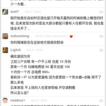
少一大截...
wu67
Oct 27, 2025
21
刚开始我住自如时空调也是只开每天最热的时候和晚上睡觉的时
候, 后来发现次卧的室友大部分都是只要有人在都开空调, 我也直
接全天开了...
tudouxiong
Oct 27, 2025 via Android
7
22
你的情绪就花在这些地方我很欣慰😄
Light3
Oct 27, 2025
23
确实是因为穷
之前三户合租 有一户不上班 也是 10 月份
原来一个月 均摊电费就 50 夏天也就 100
十月份一个月 总电费 900+
我和另一户 以为家里漏电 因为家里就一个热水器+冰箱 用不了
那么多电
后来发现 不上班的人在家穿短袖 开空调制暖
所以怎么说？
newboy1
Oct 27, 2025
24