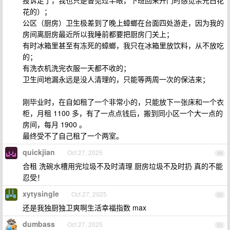
投诉走了，我也只是瞥见过半眼，下班回来开门时感觉余光白花
花的）；
公区（厨房）卫生极差到了晚上蟑螂在台面四处游走，因为我的
房间离厨房最近所以我睡前都要把厨房门关上；
有时冰箱里甚至有冻死的蟑螂，我只在冰箱里放饮料，从不放吃
的；
有洗衣机洗完衣服一天都不收的；
卫生间地漏永远是没人清理的，只能等两周一次的保洁来；
刚毕业时，在自如租了一个非常小的，只能放下一张床和一个衣
柜，月租 1100 多，有了一点点钱后，搬到同小区一个大一点的
房间，每月 1900 。
最终受不了自己租了一个两室。
quickjian
Oct 27, 2025
49
合租 洗碗水槽用完垃圾不及时清理 厨房垃圾不及时扔 真的不能
忍受！
xytysingle
Oct 27, 2025
50
还是我独厨独卫爽啊生活幸福指数 max
dumbass
Oct 27, 2025
51