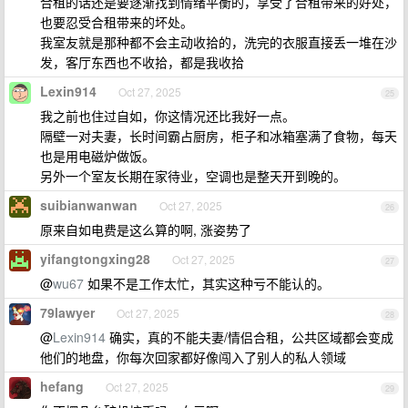
合租的话还是要逐渐找到情绪平衡的，享受了合租带来的好处，
也要忍受合租带来的坏处。
我室友就是那种都不会主动收拾的，洗完的衣服直接丢一堆在沙
发，客厅东西也不收拾，都是我收拾
Lexin914
Oct 27, 2025
25
我之前也住过自如，你这情况还比我好一点。
隔壁一对夫妻，长时间霸占厨房，柜子和冰箱塞满了食物，每天
也是用电磁炉做饭。
另外一个室友长期在家待业，空调也是整天开到晚的。
suibianwanwan
Oct 27, 2025
26
原来自如电费是这么算的啊, 涨姿势了
yifangtongxing28
Oct 27, 2025
27
@
wu67
如果不是工作太忙，其实这种亏不能认的。
79lawyer
Oct 27, 2025
28
@
Lexin914
确实，真的不能夫妻/情侣合租，公共区域都会变成
他们的地盘，你每次回家都好像闯入了别人的私人领域
hefang
Oct 27, 2025
29