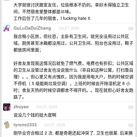
大学就很讨厌跟室友住，垃圾根本不扔的。幸好木得独立卫生
间，不然宿舍里整体都是💩味。
工作后住了几年的宿舍，I fucking hate it.
GuLuDaDuiZhang
Oct 27, 2025
52
我合租小区房，但社恐，主卧有卫生间，就完全没用过公共区
域，厨房甚至冰箱都没用过，公共卫生间、阳台也没用过，鞋子
都放房间里面；
好舍友发现我这情况后就免了燃气费，电费也有折扣；公共区域
的卫生从没管过舍友也没说我什么（非自如这种公寓，打扫靠自
理）。。但心里又有点愧疚，因为我是用电大户，热的时候空调
不停机（ 5 级能耗垃圾空调），上班的时候会开除湿机定 8 小
时；舍友天热的时候空调都舍不得开的。。现在就担心好舍友跑
路了。
zhuyao
Oct 27, 2025
53
说没几个钱的挺大度啊
tyrone2333
Oct 27, 2025
54
刚毕业穷合租过 2 次, 都是奇葩还起冲突了, 卫生也很差. 后来换