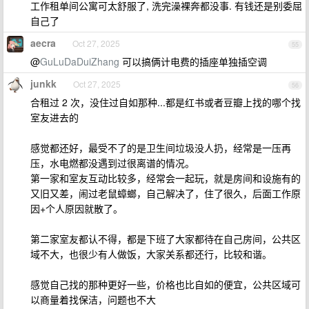
工作租单间公寓可太舒服了, 洗完澡裸奔都没事. 有钱还是别委屈
自己了
aecra
Oct 27, 2025
55
@
GuLuDaDuiZhang
可以搞俩计电费的插座单独插空调
junkk
Oct 27, 2025
56
合租过 2 次，没住过自如那种...都是红书或者豆瓣上找的哪个找
室友进去的
感觉都还好，最受不了的是卫生间垃圾没人扔，经常是一压再
压，水电燃都没遇到过很离谱的情况。
第一家和室友互动比较多，经常会一起玩，就是房间和设施有的
又旧又差，闹过老鼠蟑螂，自己解决了，住了很久，后面工作原
因+个人原因就散了。
第二家室友都认不得，都是下班了大家都待在自己房间，公共区
域不大，也很少有人做饭，大家关系都还行，比较和谐。
感觉自己找的那种更好一些，价格也比自如的便宜，公共区域可
以商量着找保洁，问题也不大