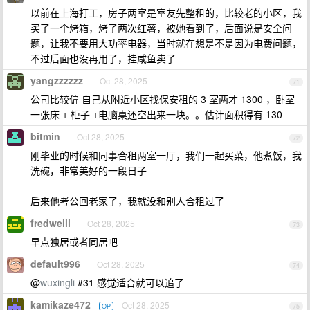
以前在上海打工，房子两室是室友先整租的，比较老的小区，我
买了一个烤箱，烤了两次红薯，被她看到了，后面说是安全问
题，让我不要用大功率电器，当时就在想是不是因为电费问题，
不过后面也没再用了，挂咸鱼卖了
yangzzzzzz
Oct 28, 2025
71
公司比较偏 自己从附近小区找保安租的 3 室两才 1300 ，卧室
一张床 + 柜子 +电脑桌还空出来一块。。估计面积得有 130
bitmin
Oct 28, 2025
72
刚毕业的时候和同事合租两室一厅，我们一起买菜，他煮饭，我
洗碗，非常美好的一段日子
后来他考公回老家了，我就没和别人合租过了
fredweili
Oct 28, 2025
73
早点独居或者同居吧
default996
Oct 28, 2025
74
@
wuxingli
#31 感觉适合就可以追了
kamikaze472
Oct 28, 2025
OP
75