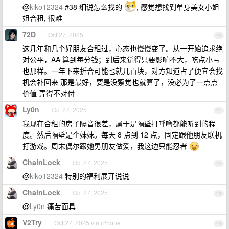
@
kiko12324
#38 细说怎么找的
, 感觉想找到单身美女小姐
姐合租, 很难
72D
Oct 27, 2025
40
这几年和几个好朋友合租过，心态也慢慢变了。从一开始追求绝
对公平，AA 算到每分钱；到后来觉得只要影响不大，吃点小亏
也那样。一年下来折合可能也就几百块，对方知道占了便宜会找
机会补回来 那是最好，要是没察觉也就算了，没必为了一点点
价值 弄得不对付
Ly0n
Oct 27, 2025
41
我现在合租的房子隔音很差，属于是隔壁打呼噜都能听到的程
度。然后隔壁是个妹妹。每天 8 点到 12 点，固定跟他朋友联机
打游戏。周末偶尔跟她男朋友做爱，我这边只能忍者
ChainLock
Oct 27, 2025
42
@
kiko12324
特别的福利展开说说
ChainLock
Oct 27, 2025
43
@
Ly0n
痛苦面具
V2Try
Oct 27, 2025 via iPhone
44