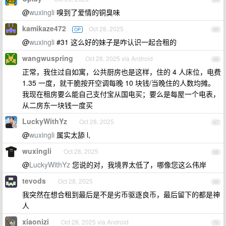
@
wuxingli
嗅到了爱情的铜臭味
kamikaze472
Oct 28, 2025
OP
65
@
wuxingli
#31 这么好的妹子是咋认识一起合租的
wangwuspring
Oct 28, 2025 via Android
66
正常，我住过自如寓，公共厨房也是这样，住的 4 人床位，电费
1.35 一度，就干脆按开空调每晚 10 块钱/当晚住的人数均摊。
我现在租房要么能自己支付宝从国电买；要么是每屋一个电表，
从二房东一块钱一度买
LuckyWithYz
Oct 28, 2025
67
@
wuxingli
属实太舔 l,
wuxingli
Oct 28, 2025
68
@
LuckyWithYz
您说的对，我境界太低了，哪像您这么伟岸
tevods
Oct 28, 2025
69
我突然在想合租到最后是不是劣币驱逐良币，最后留下的都是神
人
xiaonizi
Oct 28, 2025 via Android
70