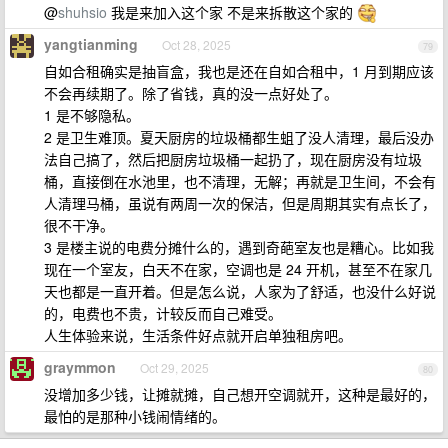
@
shuhsio
我是来加入这个家 不是来拆散这个家的
yangtianming
Oct 28, 2025
79
自如合租确实是抽盲盒，我也是还在自如合租中，1 月到期应该
不会再续期了。除了省钱，真的没一点好处了。
1 是不够隐私。
2 是卫生难顶。夏天厨房的垃圾桶都生蛆了没人清理，最后没办
法自己搞了，然后把厨房垃圾桶一起扔了，现在厨房没有垃圾
桶，直接倒在水池里，也不清理，无解；再就是卫生间，不会有
人清理马桶，虽说有两周一次的保洁，但是周期其实有点长了，
很不干净。
3 是楼主说的电费分摊什么的，遇到奇葩室友也是糟心。比如我
现在一个室友，白天不在家，空调也是 24 开机，甚至不在家几
天也都是一直开着。但是怎么说，人家为了舒适，也没什么好说
的，电费也不贵，计较反而自己难受。
人生体验来说，生活条件好点就开启单独租房吧。
graymmon
Oct 29, 2025
80
没增加多少钱，让摊就摊，自己想开空调就开，这种是最好的，
最怕的是那种小钱闹情绪的。