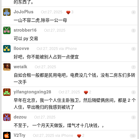
的东西了。
JoJoPlus
Oct 27, 2025
3
4
一山不容二虎,除非一公一母
strobber16
Oct 27, 2025
5
可以 py 交易
lloovve
Oct 27, 2025 via iPhone
6
好吧，你不能被别人占到一点便宜
wetalk
Oct 27, 2025
7
自如合租一般都是民用电吧，电费没几个钱，没有二房东们多转
一次手
yifangtongxing28
Oct 27, 2025
2
8
早年在北京，我一个人住主卧独卫，然后隔壁俩房间，都是 2 个
人住，早出晚归的我感到被坑了
dezou
Oct 27, 2025
9
不至于， 一个月天天做饭，煤气才十几块钱，，
V2Try
Oct 27, 2025 via iPhone
2
10