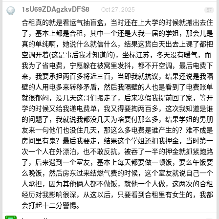
1sU69ZDAgzkvDFS8
Oct 27, 2025
57
合租真的就是看运气抽盲盒，当时还在上大学的时候就搬出去住
了，基本上都是合租，其中一个还是大我一届的学姐，那会儿是
真的单纯啊，她说什么就信什么，结果这货白天出去上课了都把
空调开着(这是事后我才知道的)，坐标江苏，冬天没有暖气，而
我为了省电费，宁愿躲在被窝里发抖，都不开空调，最后电费下
来，我要承担两百多将近三百，当即我就抗议，结果还说是我隔
壁的人用电多来转移矛盾，然后我隔壁的人也是看到了电费账单
就很郁闷，没几天这哥们搬走了，后来寒假我提前回了家，等开
学的时候又给我递电费单，我又得要掏两百多，这次我知道是谁
的问题了，我就说我都没几天为啥要付那么多，结果学姐的男朋
友来一句他们也没住几天，那这么多电费是谁产生的？难不成是
房间里有鬼？最后我要走，结果这个学姐还扣我押金，当时第一
次一个人在外漂泊，也不敢反抗，被吞了一半的押金就抓紧跑路
了，后来遇到一个室友，基本上每天都要做一顿饭，要么午饭要
么晚饭，然后房东过来结燃气费的时候，这个室友就说自己一个
人承担，因为其他俩人都不做饭，就他一个人做，这两次的合租
经历对我影响很深，从这以后，只要看到合租里有女生的，我都
会打起十二分警惕。