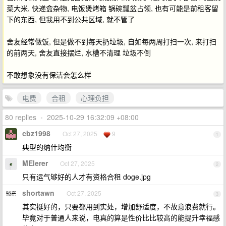
菜大米, 快递盒杂物, 电饭煲烤箱 锅碗瓢盆占领, 也有可能是前租客留
下的东西, 但我用不到公共区域, 就不管了
舍友经常做饭, 但是做不到每天扔垃圾, 自如每两周打扫一次, 来打扫
的前两天, 舍友直接摆烂, 水槽不清理 垃圾不倒
不敢想象没有保洁会怎么样
电费
合租
心理负担
80 replies
•
2025-10-29 16:32:09 +08:00
cbz1998
Oct 27, 2025
9
1
典型的纳什均衡
MEIerer
Oct 27, 2025
2
只有运气够好的人才有资格合租 doge.jpg
shortawn
Oct 27, 2025
3
其实挺好的，只要都用到实处，增加舒适度，不故意浪费就行。
毕竟对于普通人来说，电真的算是性价比比较高的能提升幸福感