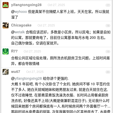
yifangtongxing28
Oct 27, 2025
17
@
wyhooo
但是真架不住隔壁人家不上班，天天在家。所以我就
溜了
Chicagoake
Oct 27, 2025
18
@
wetalk
合租应该还好，多数是小区房，所以民电；如果是自如
的公寓，那就要商电了，目前住公寓基本每月水电 200 左右。
自己偶尔做饭，空调在家就开。
R77
Oct 27, 2025
19
合租公共区域垃圾处理，厕所洗衣机厨房卫生问题，上班时间差
异，都会导致情绪
wu67
Oct 27, 2025
20
@
yifangtongxing28
给你讲个更强的.
大概 5 年前吧, 有个小次卧住了个女的, 她房间不够 10 平签约住
不了多人, 她白天就喊她妹和她男朋友过来, 就是白天就住在这,
仅不过夜睡觉, 在那煮菜煮饭洗澡洗衣服、长时间占用餐桌厨房
洗衣机, 好像还真不上班(大概是做兼职混混日子), 无论我什么时
候回来她那个房间都保底有一人,有时候房间两个外面餐厅一个...
那段时间水电费真的挺猛, 次年我搬到同小区其他房去了, 水电费