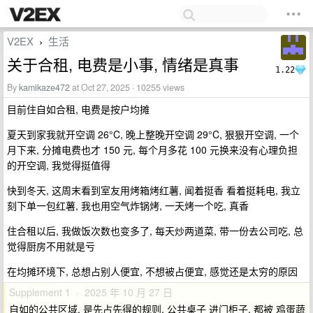
V2EX
生活
›
关于合租, 电费是小事, 情绪是真事
1.22
By
kamikaze472
at Oct 27, 2025 · 10255 views
目前住自如合租, 电费是按户均摊
夏天到家我就开空调 26°C, 晚上整晚开空调 29°C, 狠狠开空调, 一个
月下来, 分摊电费也才 150 元, 每个月多花 100 元换来没有心理负担
的开空调, 我觉得挺值得
快到冬天, 这周末看到室友用烤箱烤红薯, 闻着挺香 看着挺耗电, 我立
刻下单一包红薯, 我也用空气炸锅烤, 一天烤一个吃, 真香
住合租以后, 我做饭次数也变多了, 每天炒两道菜, 带一份去公司吃, 总
觉得厨房不用就是亏
在均摊环境下, 总想占别人便宜, 不想被占便宜, 感觉还是太穷的原因
Supplement 1 · 2025 年 10 月 27 日
自如的公共区域, 是先占先得的规则, 公共桌子 进门柜子, 都被 鸡蛋蔬