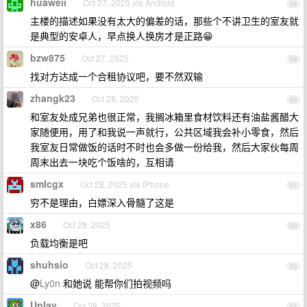
huaweii
Oct 27, 2025 via Android
58
主楼的描述如果没有太大的偏差的话，那些个不讲卫生的室友就
是典型的安卓人，早点换人换房才是正路😁
bzw875
Oct 27, 2025
59
找对方达成一个合租协议吧，要不然双输
zhangk23
Oct 28, 2025
60
和室友处成兄弟也很正常，我搁冰箱里食材饮料还有油盐酱醋大
家随便用，用了和我说一声就行，公共区域我会补小零食，然后
我室友日常做饭的话时不时也会多做一份给我，然后大家伙每周
周末出去一块吃个饭啥的，互相请
smlcgx
Oct 28, 2025 via iPhone
61
穷不是理由，白嫖深入骨髓了这是
x86
Oct 28, 2025
62
负载均衡是吧
shuhsio
Oct 28, 2025
63
@
Ly0n
和她说 能帮你们拍视频吗
Uplay
Oct 28, 2025
64