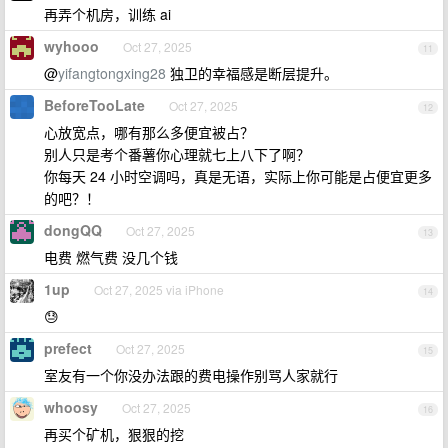
再弄个机房，训练 ai
wyhooo
Oct 27, 2025
11
@
yifangtongxing28
独卫的幸福感是断层提升。
BeforeTooLate
Oct 27, 2025
12
心放宽点，哪有那么多便宜被占？
别人只是考个番薯你心理就七上八下了啊？
你每天 24 小时空调吗，真是无语，实际上你可能是占便宜更多
的吧？！
dongQQ
Oct 27, 2025
13
电费 燃气费 没几个钱
1up
Oct 27, 2025 via iPhone
14
😓
prefect
Oct 27, 2025
15
室友有一个你没办法跟的费电操作别骂人家就行
whoosy
Oct 27, 2025
16
再买个矿机，狠狠的挖