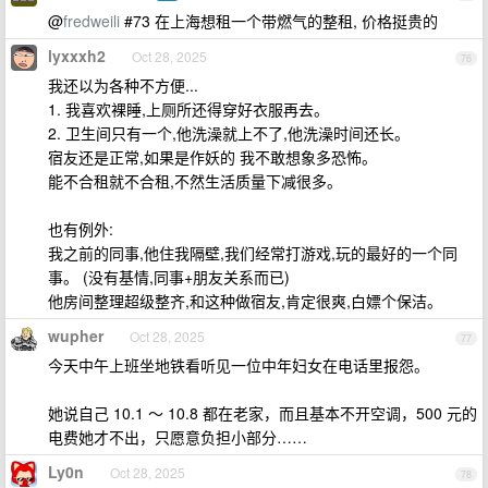
@
fredweili
#73 在上海想租一个带燃气的整租, 价格挺贵的
lyxxxh2
Oct 28, 2025
76
我还以为各种不方便...
1. 我喜欢裸睡,上厕所还得穿好衣服再去。
2. 卫生间只有一个,他洗澡就上不了,他洗澡时间还长。
宿友还是正常,如果是作妖的 我不敢想象多恐怖。
能不合租就不合租,不然生活质量下减很多。
也有例外:
我之前的同事,他住我隔壁,我们经常打游戏,玩的最好的一个同
事。 (没有基情,同事+朋友关系而已)
他房间整理超级整齐,和这种做宿友,肯定很爽,白嫖个保洁。
wupher
Oct 28, 2025
77
今天中午上班坐地铁看听见一位中年妇女在电话里报怨。
她说自己 10.1 ～ 10.8 都在老家，而且基本不开空调，500 元的
电费她才不出，只愿意负担小部分……
Ly0n
Oct 28, 2025
78