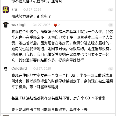
你不摆几台矿机挖币吗，血亏啊
aru
Oct 27, 2025
30
那就努力赚钱，别合租了
wuxingli
Oct 27, 2025
2
31
我现在合租这个，隔壁妹子经常出差基本上就我一个人住，我这
个人也不在乎那么多，因为自己爱干净，卫生基本上我一个人负
责，她出差以后，因为阳台在她房间，我偶尔进去晾衣服啥的，
她房间也是我帮她拖，她回来时候，做饭啥的，她连锅都没有，
也都是用我的，我自己做饭看见她在家偶尔也会问要不要一起
吃，其实没必要纠结那么多，提前商量好就行
ColdBird
Oct 27, 2025
32
我现在住的地方室友是一个赛一个的 SB ，半夜一两点做饭洗澡
叫外卖，搁以前刚毕业的时候早吵架搬走了，奈何现在被生活磨
平了棱角，带上耳塞继续睡觉
甚至 TM 连垃圾都扔在公共区域不管，房东个 SB 也不管事
要不是现在卡年底可能裁员懒得搬，真住不下去