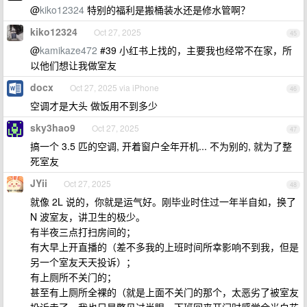
@
kiko12324
特别的福利是搬桶装水还是修水管啊？
kiko12324
Oct 27, 2025
45
@
kamikaze472
#39 小红书上找的，主要我也经常不在家，所
以他们想让我做室友
docx
Oct 27, 2025 via iPhone
46
空调才是大头 做饭用不到多少
sky3hao9
Oct 27, 2025
47
搞一个 3.5 匹的空调, 开着窗户全年开机... 不为别的, 就为了整
死室友
JYii
Oct 27, 2025
48
就像 2L 说的，你就是运气好。刚毕业时住过一年半自如，换了
N 波室友，讲卫生的极少。
有半夜三点打扫房间的；
有大早上开直播的（差不多我的上班时间所幸影响不到我，但是
另一个室友天天投诉）；
有上厕所不关门的；
甚至有上厕所全裸的（就是上面不关门的那个，太恶劣了被室友