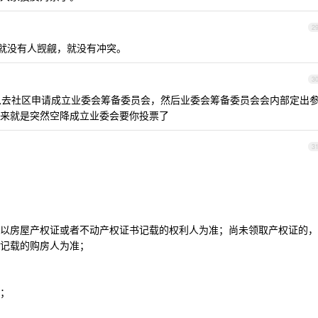
2
，就没有人觊觎，就没有冲突。
3
去社区申请成立业委会筹备委员会，然后业委会筹备委员会会内部定出
来就是突然空降成立业委会要你投票了
3
以房屋产权证或者不动产权证书记载的权利人为准；尚未领取产权证的，
记载的购房人为准；
；