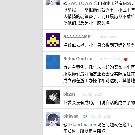
@
SWALLOWW
我们物业虽然有问题，
以举报，一举报他们就办事，小区十年
人悄悄的就筹备了，而且履历都不敢给
望他们以后为业主服务吗
SAAAAAAME
Oct 27, 2025
把疑似去掉，业主只会得到更烂的服务
BeforeTooLate
3
Oct 27, 2025
身边有案例，几个人一起购买某一小区
所以你们最好确定业委会要实际居住在
成立都在浙里办操作相对透明，其他地
bk201
Oct 27, 2025
业委会没有成功，自说自话的成立了物
phkvae
Oct 27, 2025
OP
@
BeforeTooLate
现在问题就在这里，
不知道，所以是空降呢