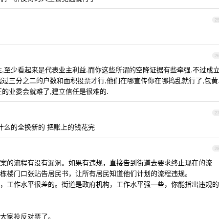
2
2
注,至少看起来是代表业主利益.而你这些所谓的空降证据有些牵强.不过成
超过三分之二的户数和面积投票才行,他们在哪宣传你在哪捣乱就行了,包黄
的业委会就难了,建立信任是很难的.
2
什么的全换新的 把账上的钱花完
2
案的流程有没有漏洞。如果有违规，直接告到街道去要求终止现在的流
栋楼门口张贴告居民书，让所有居民知道他们计划的流程违规。
，工作水平很差的。街道是政府机构，工作水平强一些，你能指出违规的
大家投反对票了。