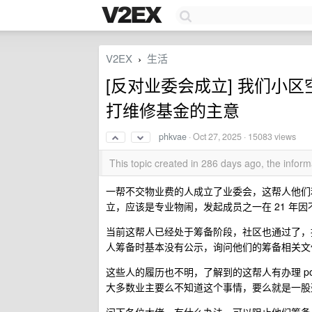
V2EX
生活
›
[反对业委会成立] 我们小
打维修基金的主意
phkvae
·
Oct 27, 2025
· 15083 views
This topic created in 286 days ago, the info
一帮不交物业费的人成立了业委会，这帮人他们
立，应该是专业物闹，发起成员之一在 21 年
当前这帮人已经处于筹备阶段，社区也通过了，
人筹备时基本没有公示，询问他们的筹备相关文
这些人的履历也不明，了解到的这帮人有办理 po
大多数业主要么不知道这个事情，要么就是一股