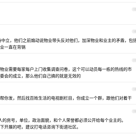
1
1
持中立，他们之前煽动说物业带头反对他们，加深物业和业主的矛盾，包
业一直在背锅
1
物业需要每家每户上门收集调查问卷，这个可以动员每一栋的热线的市
委会的成立，那么他们自己搞的就是无效的
1
帮你发，然后找百姓生活的电视剧栏目，你成立一个群，跟他们对着干
1
人的房号，单位，政治面貌，和个人荣誉都必须公开给每个业主的。
下开展的吧，建议打电话咨询下街道社区。