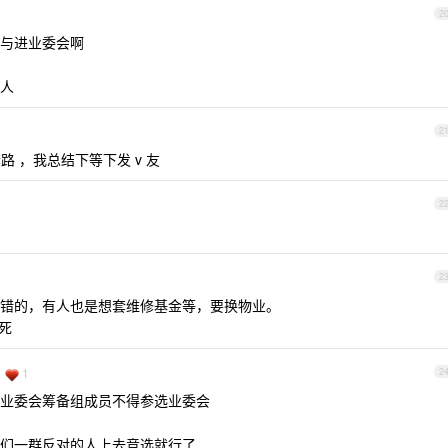
2
与进业委会啊
人
2
套路 ，我总结下等下发 v 友
2
2
错的，有人也是想套维修基金等，要换物业。
死
1
2
业委会筹备组成员不得参选业委会
们一群反对的人上去竞选就行了