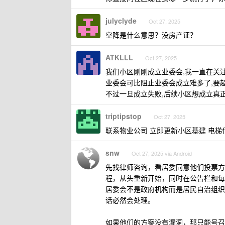
julyclyde
Oct 27, 2025
空降是什么意思？没房产证？
ATKLLL
Oct 27, 2025
我们小区刚刚成立业委会,我一直在关
业委会可比阻止业委会成立难多了,要
不过一旦成立失败,后续小区想成立真正
triptipstop
Oct 27, 2025
联系物业公司 立即更新小区基建 电梯
snw
Oct 27, 2025 via Android
先找律师咨询，看居委同意他们投票方
程，从头重新开始，同时在公告栏和每
居委会不是政府机构而是居民自治组织
话必然会处理。
如果他们的方案没有漏洞，那只能号召