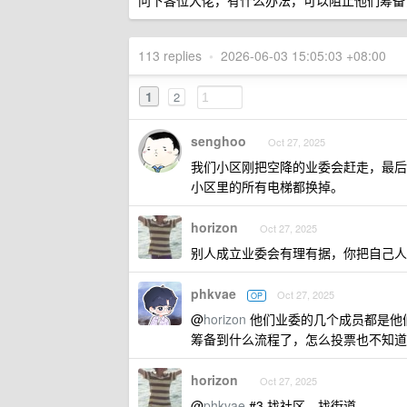
问下各位大佬，有什么办法，可以阻止他们筹备
113 replies
•
2026-06-03 15:05:03 +08:00
1
2
senghoo
Oct 27, 2025
我们小区刚把空降的业委会赶走，最后
小区里的所有电梯都换掉。
horizon
Oct 27, 2025
别人成立业委会有理有据，你把自己人
phkvae
Oct 27, 2025
OP
@
horizon
他们业委的几个成员都是他们
筹备到什么流程了，怎么投票也不知道
horizon
Oct 27, 2025
@
phkvae
#3 找社区、找街道