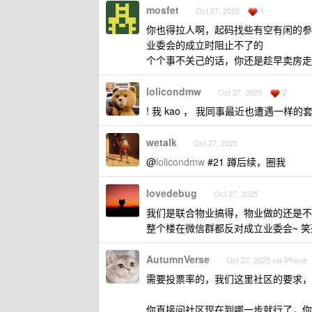
mosfet
1
Oct 27, 2025
你也得拉人啊，起码找些有空有闲的参
业委会的成立时阻止不了的
个个事不关己的话，你还是趁早卖房走
lolicondmw
2
Oct 27, 2025
! 我 kao ， 我同事最近也遭遇一样的
wetalk
Oct 27, 2025
@
lolicondmw
#21 蹲后续，圈我
lovedebug
Oct 27, 2025
我们是联合物业搞得，物业做的还是不
整个楼在微信群都反对成立业委会~ 笑
AutumnVerse
Oct 27, 2025 via iPhone
需要投票率的，我们这里社区的要求，
你直接问社区现在到哪一步就行了，你