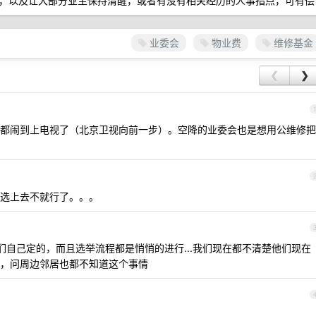
，以及让大部分业主保持清醒，或者有没有相关经历的人事指点，可有偿
业委会
物业费
维修基金
❮
❯
都闹到上电视了（北京卫视向前一步）。空降的业委会也是想用公维修把
选上去不就行了。。。
自己定的，而且选举流程都是悄悄的进行...我们现在都不清楚他们现在
，问周边邻居也都不知道这个事情