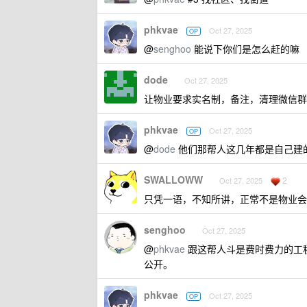
phkvae
Oct 27, 2025
OP
@
senghoo
能说下你们是怎么赶的嘛
dode
Oct 27, 2025
让物业要求实名制，备注，清理微信群
phkvae
Oct 27, 2025
OP
@
dode
他们那帮人这几年都是自己建
SWALLOWW
2
Oct 27, 2025
只凭一语，不知所讲，正常不是物业会
senghoo
Oct 27, 2025
@
phkvae
跟这帮人斗是费时费力的工
公开。
phkvae
Oct 27, 2025
OP