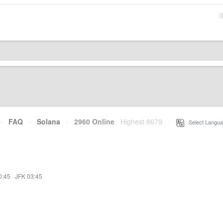
·
FAQ
·
Solana
·
2960 Online
Highest 6679
·
Select Langua
0:45
·
JFK 03:45