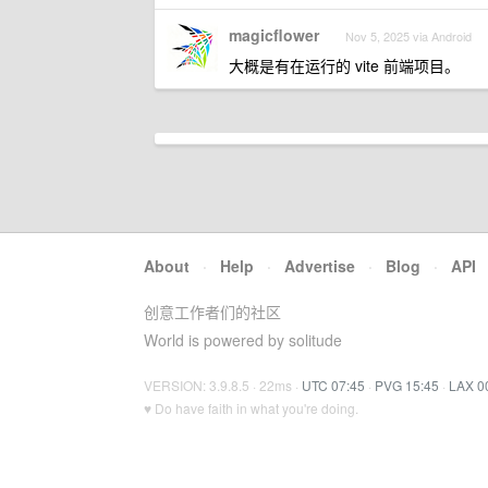
magicflower
Nov 5, 2025 via Android
大概是有在运行的 vite 前端项目。
About
·
Help
·
Advertise
·
Blog
·
API
创意工作者们的社区
World is powered by solitude
VERSION: 3.9.8.5 · 22ms ·
UTC 07:45
·
PVG 15:45
·
LAX 0
♥ Do have faith in what you're doing.