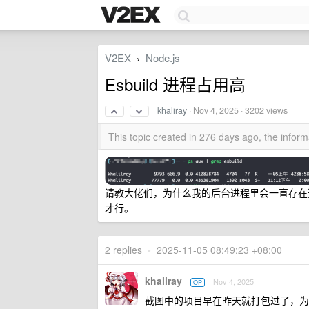
V2EX
Node.js
›
Esbuild 进程占用高
khaliray
·
Nov 4, 2025
· 3202 views
This topic created in 276 days ago, the info
请教大佬们，为什么我的后台进程里会一直存在这个 esbu
才行。
2 replies
•
2025-11-05 08:49:23 +08:00
khaliray
Nov 4, 2025
OP
截图中的项目早在昨天就打包过了，为什么会