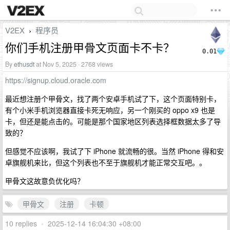
V2EX
程序员
›
你们手机注册甲骨文页面卡不卡？
0.01
By
ethusdt
at Nov 5, 2025 · 2768 views
https://signup.cloud.oracle.com
最近想注册个甲骨文，找了两个安卓手机试了下，这个页面特别卡，
有个小米手机浏览器直接卡死无响应，另一个刚买的 oppo x9 也是
卡，但还是能点击的。可能是那个国家地区列表选择框数据太多了导
致的？
但感觉不应该啊，我试了下 iPhone 就流畅的很。当然 iPhone 得和安
卓旗舰机来比，但这个列表也不至于旗舰机才能正常交互吧。。
甲骨文这故意负优化吗？
甲骨文
注册
卡顿
10 replies
•
2025-12-14 16:04:30 +08:00