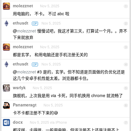
molezznet
Nov 5, 2025
1
用电脑的， 不卡。 不过 abc 啦
ethusdt
Nov 5, 2025
OP
2
@
molezznet
慢慢试吧，我这才第三天，打算试一个月。。弄不
下来就放弃
molezznet
Nov 5, 2025
3
都是玄学， 和用电脑还是手机注册无关的
ethusdt
Nov 5, 2025
OP
4
@
molezznet
#3 是的，玄学。但不知道是页面做的负优化还是
这几个安卓手机性能太差。浏览器都卡住。
wsrlyk
Nov 5, 2025
5
旗舰机，上次我是用 via 卡死，同手机换用 chrome 就流畅了
Panameragt
Nov 5, 2025
6
卡不卡都注册不下来的😅
docx
Nov 5, 2025 via iPhone
7
都这样，卡得很，一般用电脑，但该注册不上还是注册不上