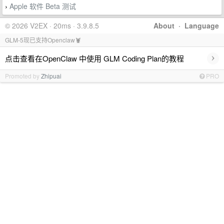
Apple 软件 Beta 测试
›
© 2026 V2EX · 20ms · 3.9.8.5
About
·
Language
GLM-5现已支持Openclaw🦞
›
点击查看在OpenClaw 中使用 GLM Coding Plan的教程
Promoted by
Zhipuai
PRO