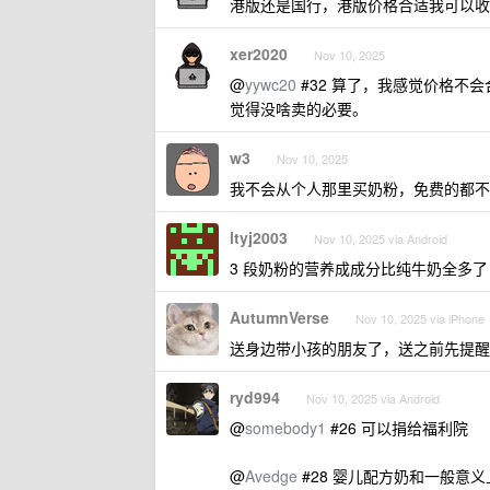
港版还是国行，港版价格合适我可以收
xer2020
Nov 10, 2025
@
yywc20
#32 算了，我感觉价格不会
觉得没啥卖的必要。
w3
Nov 10, 2025
我不会从个人那里买奶粉，免费的都不
ltyj2003
Nov 10, 2025 via Android
3 段奶粉的营养成成分比纯牛奶全多
AutumnVerse
Nov 10, 2025 via iPhone
送身边带小孩的朋友了，送之前先提醒
ryd994
Nov 10, 2025 via Android
@
somebody1
#26 可以捐给福利院
@
Avedge
#28 婴儿配方奶和一般意