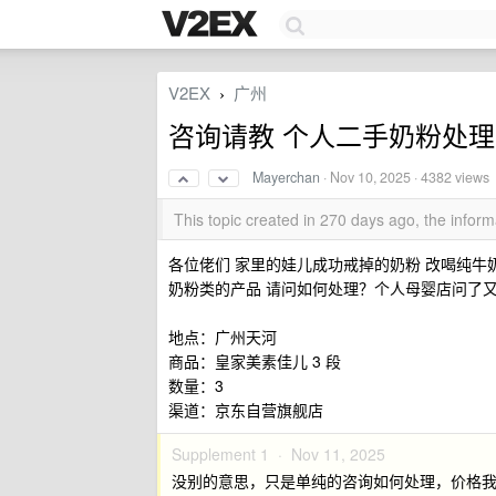
V2EX
广州
›
咨询请教 个人二手奶粉处理
Mayerchan
·
Nov 10, 2025
· 4382 views
This topic created in 270 days ago, the info
各位佬们 家里的娃儿成功戒掉的奶粉 改喝纯牛
奶粉类的产品 请问如何处理？个人母婴店问了又
地点：广州天河
商品：皇家美素佳儿 3 段
数量：3
渠道：京东自营旗舰店
Supplement 1 ·
Nov 11, 2025
没别的意思，只是单纯的咨询如何处理，价格我