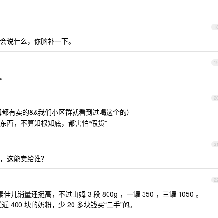
1
会说什么，你脑补一下。
1
。
2
姆都有卖的&&我们小区群就看到过喝这个的）
东西，不算知根知底，都害怕“假货”
2
，这能卖给谁？
2
销量还挺高，不过山姆 3 段 800g ，一罐 350 ，三罐 1050 。
 400 块的奶粉，少 20 多块钱买“二手”的。