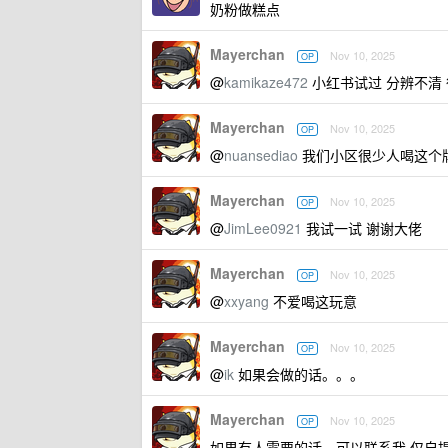
奶粉做糕点
Mayerchan
Nov 10, 2025
OP
@
kamikaze472
小红书试过 分辨不清
Mayerchan
Nov 10, 2025
OP
@
nuansediao
我们小区很少人喝这个
Mayerchan
Nov 10, 2025
OP
@
JimLee0921
我试一试 谢谢大佬
Mayerchan
Nov 10, 2025
OP
@
xxyang
不爱喝这玩意
Mayerchan
Nov 10, 2025
OP
@
ik
如果会做的话。。。
Mayerchan
Nov 10, 2025
OP
如果有人需要的话，可以联系我 仅自提，