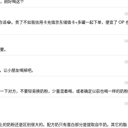
，刚好喝这个
3
合适😂。贵了不如我信用卡充值京东储值卡+多罐一起下单，便宜了 OP 
3
要。
3
了，让小朋友喝掉吧。
3
一下对方，不要轻易换奶粉，少量混着喝，或者确定以前也喝一样的奶粉
3
义上的奶粉还是区别很大的。配方奶只有蛋白部分是提取自牛奶。其它的脂