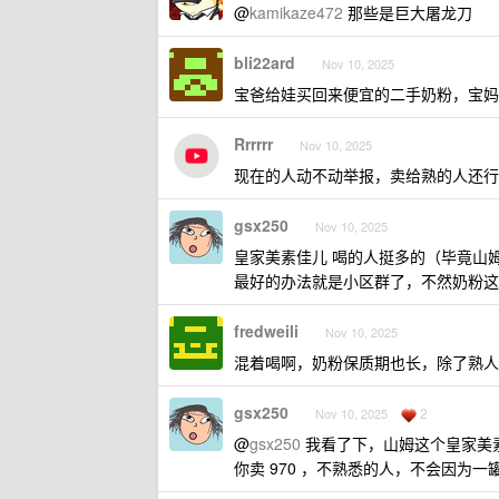
@
kamikaze472
那些是巨大屠龙刀
bli22ard
Nov 10, 2025
宝爸给娃买回来便宜的二手奶粉，宝妈
Rrrrrr
Nov 10, 2025
现在的人动不动举报，卖给熟的人还行
gsx250
Nov 10, 2025
皇家美素佳儿 喝的人挺多的（毕竟山
最好的办法就是小区群了，不然奶粉这
fredweili
Nov 10, 2025
混着喝啊，奶粉保质期也长，除了熟人
gsx250
2
Nov 10, 2025
@
gsx250
我看了下，山姆这个皇家美素佳儿
你卖 970 ，不熟悉的人，不会因为一罐近