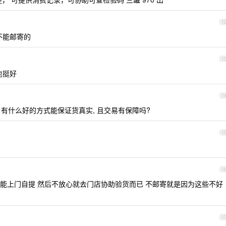
1
定不能邮寄的
1
也挺好
1
 有什么好的方式能保证货真实, 且交易有保障吗?
1
1
能上门自提 然后不放心就去门店协助验货而已 不邮寄就是因为这些不好
1