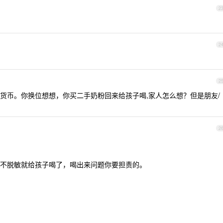
2
2
2
货币。你换位想想，你买二手奶粉回来给孩子喝,家人怎么想？但是朋友/
2
不脱敏就给孩子喝了，喝出来问题你要担责的。