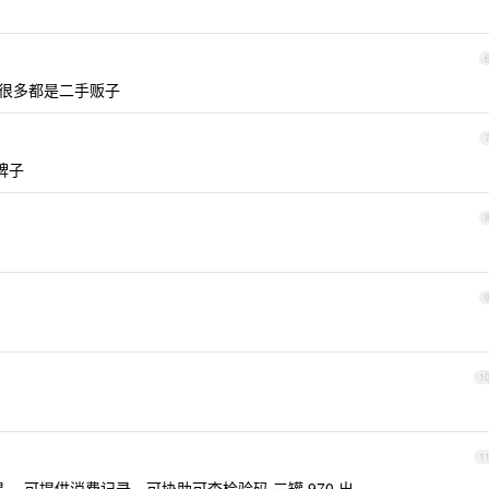
 很多都是二手贩子
牌子
1
1
 可提供消费记录，可协助可查检验码 三罐 970 出