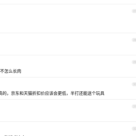
2
2
2
不怎么长肉
3
偏高的，京东和天猫折扣价应该会更低，半打还能送个玩具
3
3