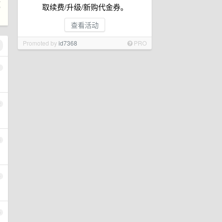
题
取续费/升级/新购代金券。
查看活动
Promoted by
id7368
PRO
1
2
3
4
5