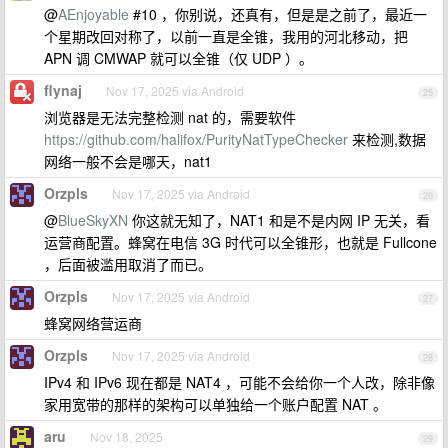
@
AEnjoyable
#10 ，你别说，还真有，但是是之前了，最近一
个星期改回对称了，以前一直是全锥，我用的河北移动，把
APN 调 CMWAP 就可以全锥（仅 UDP ）。
flynaj
Nov 17, 2025 via Android
25
浏览器是无法完整检测 nat 的，需要软件
https://github.com/halifox/PurityNatTypeChecker
来检测,数据
网络一般不会是哪天，nat1
Orzpls
Nov 17, 2025 via Android
26
@
BlueSkyXN
你这就无知了，NAT1 和是不是内网 IP 无关，看
运营商配置。蜂窝在电信 3G 时代可以全锥形，也就是 Fullcone
，后面被滥用取消了而已。
Orzpls
Nov 17, 2025 via Android
27
蜂窝网络营运商
Orzpls
Nov 17, 2025 via Android
28
IPv4 和 IPv6 现在都是 NAT4 ，可能不会给你一个人改，除非像
家用宽带的那样的架构可以单独给一个账户配置 NAT 。
aru
Nov 18, 2025
29