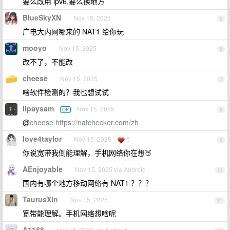
要么改用 ipv6,要么换地方
BlueSkyXN
Nov 15, 2025
5
广电大内网哪来的 NAT1 给你玩
mooyo
Nov 15, 2025
6
改不了，不能改
cheese
Nov 15, 2025
7
啥软件检测的？我也想试试
lipaysam
Nov 15, 2025
OP
8
@
cheese
https://natchecker.com/zh
love4taylor
Nov 15, 2025
5
9
你说宽带我倒能理解，手机网络你在想🍑
AEnjoyable
Nov 15, 2025 via Android
10
国内有哪个地方移动网络有 NAT1 ？？？
TaurusXin
Nov 15, 2025
11
宽带能理解。手机网络想啥呢
A1188
Nov 15, 2025 via Android