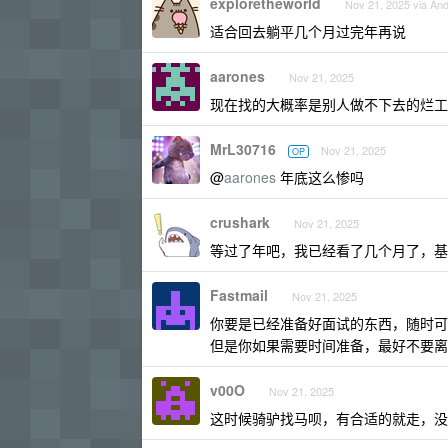
exploretheworld
Nov 21, 2025 via And
适合回去躺平几个月过完年再说
aarones
Nov 21, 2025
现在找的大概率是别人做不下去的烂工
MrL30716
Nov 21, 2025
OP
@
aarones
年底这么惨吗
crushark
Nov 21, 2025
等过了年吧，我已经看了几个月了，基
Fastmail
Nov 21, 2025
你要是已经准备好面试的东西，随时可
但是你如果需要时间准备，最好不要离
v00O
Nov 21, 2025
这时候骑驴找马呗，有合适的就走，没