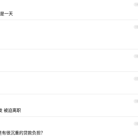
1
是一天
1
1
1
1
发 被迫离职
1
你是有很沉重的贷款负担？