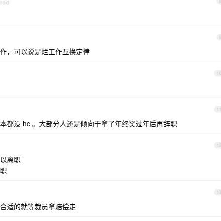
roid
作，可以说是烂工作互换定律
1
1
本都没 hc 。大部分人还是倾向于拿了年终奖过年后再辞职
1
以离职
职
1
合适的就等裁员拿赔偿走