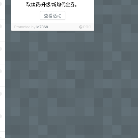
取续费/升级/新购代金券。
2
查看活动
Promoted by
id7368
PRO
3
4
5
6
7