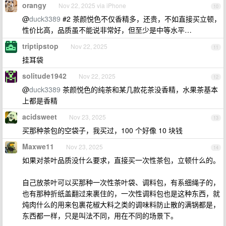
orangy
Nov 22, 2025 via iPhone
10
@
duck3389
#2 茶颜悦色不仅香精多，还贵，不如直接买立顿，
性价比高，品质虽不能说非常好，但至少是中等水平…
triptipstop
Nov 22, 2025
11
挂耳袋
solitude1942
Nov 22, 2025
12
@
duck3389
茶颜悦色的纯茶和某几款花茶没香精，水果茶基本
上都是香精
acidsweet
Nov 23, 2025
13
买那种茶包的空袋子，我买过，100 个好像 10 块钱
Maxwe11
Nov 23, 2025
14
如果对茶叶品质没什么要求，直接买一次性茶包，立顿什么的。
自己放茶叶可以买那种一次性茶叶袋、调料包，有系细绳子的，
也有那种折纸盖翻过来裹住的，一次性调料包也是这种东西，就
炖肉什么的用来包裹花椒大料之类的调味料防止散的满锅都是，
东西都一样，只是叫法不同，用在不同的场景下。