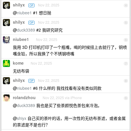
shilyx
Nov 22, 2025
OP
4
@
niubee1
#1 想日抛
shilyx
Nov 22, 2025
OP
5
@
duck3389
#2 我研究研究
niubee1
Nov 22, 2025
6
我用 3D 打印机打印了一个瓶嘴，喝的时候扭上去就行了，铜喷
嘴含铅，所以我换了个不锈钢喷嘴
kome
Nov 22, 2025
7
无纺布袋
shilyx
Nov 22, 2025
OP
8
@
niubee1
#6 什么样的 我找找看有没有类似同款
rolandzhou
Nov 22, 2025 via iPhone
9
@
duck3389
我也是买了些茶颜悦色茶包来冷泡。
@
shiyx
自己买的茶叶的话，用一次性的无纺布茶滤，或者金属
的茶滤是不是也行？