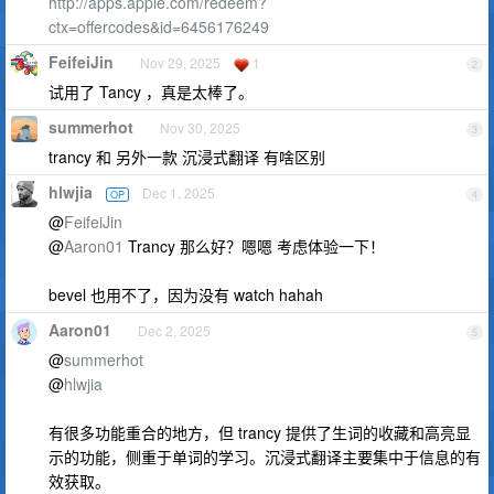
http://apps.apple.com/redeem?
ctx=offercodes&id=6456176249
FeifeiJin
Nov 29, 2025
1
2
试用了 Tancy ，真是太棒了。
summerhot
Nov 30, 2025
3
trancy 和 另外一款 沉浸式翻译 有啥区别
hlwjia
Dec 1, 2025
OP
4
@
FeifeiJin
@
Aaron01
Trancy 那么好？嗯嗯 考虑体验一下！
bevel 也用不了，因为没有 watch hahah
Aaron01
Dec 2, 2025
5
@
summerhot
@
hlwjia
有很多功能重合的地方，但 trancy 提供了生词的收藏和高亮显
示的功能，侧重于单词的学习。沉浸式翻译主要集中于信息的有
效获取。