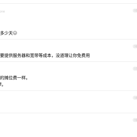
hone
1
多少天🌝
1
要提供服务器和宽带等成本，没道理让你免费用
1
的摊位费一样。
啰。
1
1