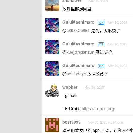
zhan2046
Nov 30, 2025
放哪里都是网盘
GuluMashimaro
Nov 30, 2025
OP
@
c398425861
是的，太麻烦了
GuluMashimaro
Nov 30, 2025
OP
@
xuejianxianzun
雁过拔毛
GuluMashimaro
Nov 30, 2025
OP
@
behindeye
放蒲公英了
wupher
Nov 30, 2025
- github
- F-Droid:
https://f-droid.org/
best9999
Nov 30, 2025 via iPhone
遏制用爱发电的 app 上架，让你入不