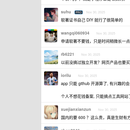
suhu
Nov 30, 2025
PRO
软著证书自己 DIY 就行了很简单的
wangqi060934
Nov 30, 2025
申请软著不要钱，只是时间稍微长一点
rb6221
Nov 30, 2025
以前没搞过独立开发？网页产品也要买
iorilu
Nov 30, 2025
app 只能 github 开源算了, 有兴趣
个人不想花钱备案, 只能搞点工具网站了,
xuejianxianzun
Nov 30, 2025
国内的要 600 ？这么贵，真是生财有