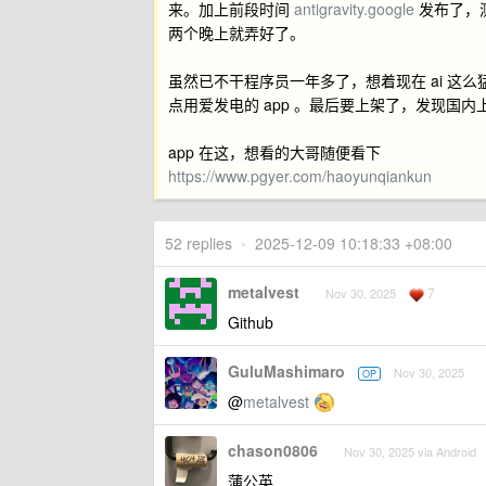
来。加上前段时间
antigravity.google
发布了，测
两个晚上就弄好了。
虽然已不干程序员一年多了，想着现在 ai 这么
点用爱发电的 app 。最后要上架了，发现国
app 在这，想看的大哥随便看下
https://www.pgyer.com/haoyunqiankun
52 replies
•
2025-12-09 10:18:33 +08:00
metalvest
7
Nov 30, 2025
Github
GuluMashimaro
Nov 30, 2025
OP
@
metalvest
chason0806
Nov 30, 2025 via Android
蒲公英