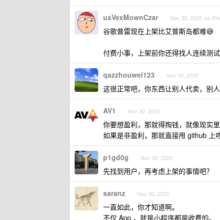
usVexMownCzar
Nov 30, 2025 via iP
谷歌普雷现在上架比艾普斯岛都难😅
付费小事，上架前你还得找人连续测试
qazzhouwei123
Nov 30, 2025
这很正常吧，你东西让别人代卖，别人
AV1
Nov 30, 2025
你要想盈利，那就得掏钱，就像现实里
如果是非盈利，那就直接甩 github 上
p1gd0g
Nov 30, 2025
先找到用户，再考虑上架的事情吧？
saranz
Nov 30, 2025
一直如此，你才知道啊。
不仅 App ，就是小程序都是收费的。