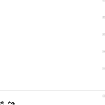
2
2
2
2
2
3
敷出，哈哈。