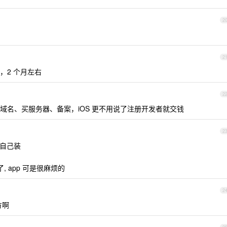
2
2
，2 个月左右
2
域名、买服务器、备案，iOS 更不用说了注册开发者就交钱
2
的会自己装
 app 可是很麻烦的
2
方啊