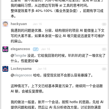
我的编码习惯，从边想边写到等 ai 工具的思考时间。
整体提效差不多 40%-100%（看业务复杂度），前期有学习成
本。
hackyuan
Jan 16
20
我遇到的问题是优雅、分层、结构很好的项目 AI 能借鉴上下文
写的大差不差，如果本身就一般让 AI 堆只能说迅速变不可维护
的屎山。
eleganceoo
Jan 16
OP
21
@
Tengdw
没说，它给我回答的时候，叭叭叭的说了一堆优化了
什么，性能更好😂
Lockeysama
Jan 16
22
@
eleganceoo
哈哈，接受现实就不会那么容易暴躁了。
这种情况下，上下文已经基本算是污染了，继续同一个会话跟
AI 聊，会被反复摩擦。
我的做法一般是，新开一个会话，按照 hotfix 的思路，先给 AI
提供问题和线索，然后让 AI 先分析修改方案，讨论到你满意