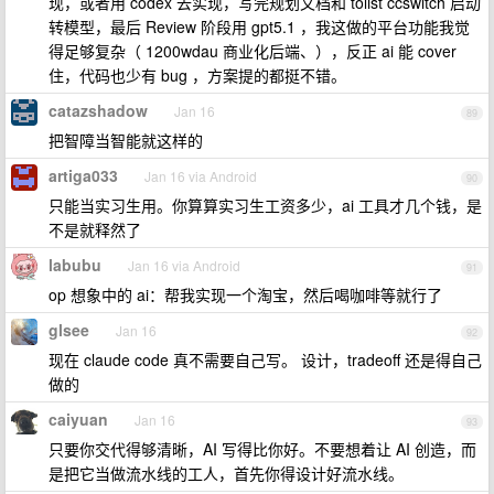
现，或者用 codex 去实现，写完规划文档和 tolist ccswitch 启动
转模型，最后 Review 阶段用 gpt5.1 ，我这做的平台功能我觉
得足够复杂（ 1200wdau 商业化后端、），反正 ai 能 cover
住，代码也少有 bug ，方案提的都挺不错。
catazshadow
Jan 16
89
把智障当智能就这样的
artiga033
Jan 16 via Android
90
只能当实习生用。你算算实习生工资多少，ai 工具才几个钱，是
不是就释然了
labubu
Jan 16 via Android
91
op 想象中的 ai：帮我实现一个淘宝，然后喝咖啡等就行了
glsee
Jan 16
92
现在 claude code 真不需要自己写。 设计，tradeoff 还是得自己
做的
caiyuan
Jan 16
93
只要你交代得够清晰，AI 写得比你好。不要想着让 AI 创造，而
是把它当做流水线的工人，首先你得设计好流水线。