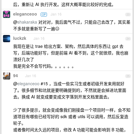
后，重新让 AI 执行开发。这样大概率能比较好的完成。
eleganceoo
Jan 16
OP
23
@
shakaraka
对对对，我后面气不过，只能自己去改了，其实差
不多就是重新写了一遍😑
luckzk
Jan 16
24
我现在是让 trae 给出方案、架构，然后具体的东西让 gpt 去
写，后端功能好写，但是前端 AI 看不到，这个就很烦，我也崩
溃好几次了
我是完全不会写代码。。。。。。
94
Jan 16
25
@
eleganceoo
#15 ，当成一些实习生或者初级开发来用就好
了。很多细节和坑就是要明确提到的，不然就是会掉进坑里面
去。换成 AI 就变成要变成文字落到开发文档里面去。
少了很多提示，就会变成像我们刚接盘一个项目时一样，会不知
道项目有哪些已经写好的 sdk 或者 utils 可以调用，然后反复造
轮子。
或者像时间太久远的项目，修改 A 功能可能会影响到 B 功能，