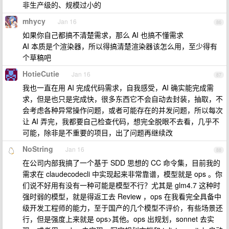
非生产级的、规模过小的
mhycy
Jan 16
86
如果你自己都搞不清楚需求，那么 AI 也搞不懂需求
AI 本质是个渲染器，所以得搞清楚渲染器该怎么用，至少得有
个草稿吧
HotieCutie
Jan 16
87
我也一直在用 AI 完成代码需求，自我感受，AI 确实能完成需
求，但是也只是完成快，很多东西它不会自动去封装，抽取，不
会考虑各种异常操作问题，或者可能存在的并发问题，所以每次
让 AI 弄完，我都要自己检查代码，想完全脱眼不去看，几乎不
可能，除非是不重要的项目，出了问题再继续改
NoString
Jan 16
88
在公司内部我搞了一个基于 SDD 思想的 CC 命令集，目前我的
需求在 claudecodecli 中实现起来非常靠谱，模型就是 ops 。你
们说不好用有没有一种可能是模型不行？尤其是 glm4.7 这种时
强时弱的模型，就是得返工去 Review ，ops 在我看完全具备中
级开发工程师的能力，至于国产的几个模型不评价，有些场景还
行，但是强度上来就是 ops>其他。ops 出规划，sonnet 去实