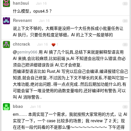
han3sui
Jan 16
33
什么模型，opus4.5 ？
Revenant
Jan 16
34
说上下文不够的，大概率是没把一个大任务拆成小批量任务让
AI 执行，只要任务粒度足够细，AI 的上下文一般是够的
chtcrack
Jan 16
1
35
@
geminy066
用 AI 搞了几个玩具,总结下来就是解释型语言用
AI 来搞,会比较麻烦,比如前端 js,AI 不知道会出现什么错误,你必
须自己把详细错误告诉 AI,它才会修复.
而编译型语言比如 Rust,AI 写完以后自己会编译,编译报错它自己
知道,就会自己修复..不过因为上下文不够长的关系,不能叫它加一
大堆功能,绝对出问题..得一点点完成..然后后期加功能什么的,有
可能会留下一堆没使用的函数变量啥的,还好编译时有警告,可以
叫 AI 消除警告..
bbao
Jan 16
36
em…… 本周实现了一个需求，我就按照大家常用的方式，让 AI
实现了一下，一个 case 比较多的场景；我 review 了 2 天；现
在还有一段代码看的不是那么懂～～～～～～～～～ 下午还得