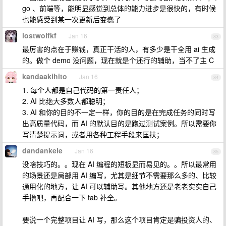
go 、前端等，能明显感觉到总体的能力进步是很快的，有时候
也能感受到某一次更新后变蠢了
lostwolfkf
Jan 16
83
最厉害的点在于赚钱，真正干活的人，有多少是干全用 ai 生成
的。做个 demo 没问题，现在就是个还行的辅助，当不了主 C
kandaakihito
Jan 16
84
1. 每个人都是自己代码的第一责任人；
2. AI 比绝大多数人都聪明；
3. AI 和你的目的不一定一样，你的目的是在完成任务的同时写
出高质量代码，而 AI 的默认目的是跑过测试案例。所以需要你
写清楚提示词，或者用各种工程手段来匡扶；
dandankele
Jan 16
85
没啥技巧的。。现在 AI 编程的短板显而易见的。。所以最常用
的场景还是局部用 AI 编写，尤其是细节不需要那么多的、比较
通用化的地方，让 AI 可以辅助写。其他地方还是老老实实自己
手撸吧，再配合一下 tab 补全。
要说一个完整项目让 AI 写，那么这个项目肯定是骗投资人的、