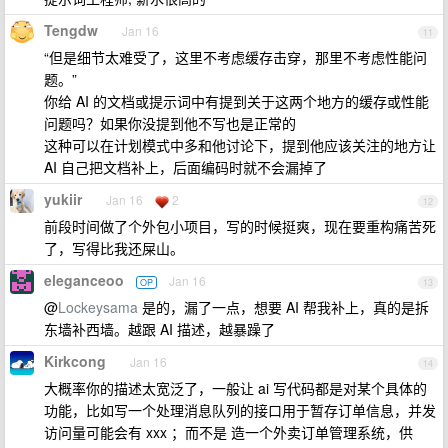
Tengdw
Jan 16
11
“但是细节太难受了，这里不考虑缓存击穿，那里不考虑性能问
题。”
你给 AI 的文档或提示词中有提到关于这两个地方的缓存或性能
问题吗？如果你没提到他不写也是正常的
这种可以在计划模式中多和他讨论下，提到他应该关注的地方让
AI 自己把文档补上，后面编码时就不会漏掉了
yukiir
Jan 16
2
12
前段时间做了个外包小项目，写的时候挺爽，现在要重构痛苦死
了，写得比我还屎山。
eleganceoo
Jan 16
OP
13
@
Lockeysama
是的，漏了一点，想要 AI 帮我补上，真的是拆
东墙补西墙。越跟 AI 描述，越暴躁了
Kirkcong
Jan 16
14
大概率你的描述太宽泛了，一般让 ai 写代码都是对某个具体的
功能，比如写一个处理消息队列的接口用于暂存订单信息，并发
访问量可能会有 xxx ；而不是 造一个外卖订单管理系统，供