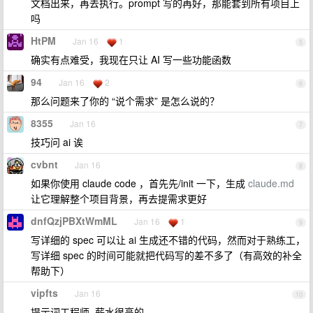
文档出来，再去执行。prompt 写的再好，那能套到所有项目上
吗
HtPM
Jan 16
1
5
确实有点难受，我现在只让 AI 写一些功能函数
94
Jan 16
2
6
那么问题来了你的 “说个需求” 是怎么说的？
8355
Jan 16
7
技巧问 ai 诶
cvbnt
Jan 16
8
如果你使用 claude code ，首先先/init 一下，生成
claude.md
让它理解整个项目背景，再去提需求更好
dnfQzjPBXtWmML
Jan 16
1
9
写详细的 spec 可以让 ai 生成还不错的代码，然而对于熟练工，
写详细 spec 的时间可能就把代码写的差不多了（有高效的补全
帮助下）
vipfts
Jan 16
10
提示词工程师, 薪水很高的