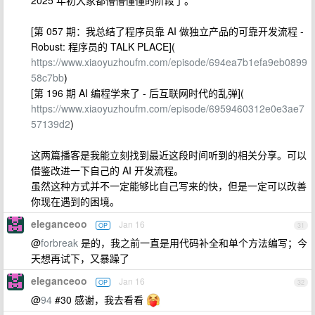
2025 年初大家都懵懵懂懂的阶段了。
[第 057 期：我总结了程序员靠 AI 做独立产品的可靠开发流程 -
Robust: 程序员的 TALK PLACE](
https://www.xiaoyuzhoufm.com/episode/694ea7b1efa9eb0899
58c7bb
)
[第 196 期 AI 编程学来了 - 后互联网时代的乱弹](
https://www.xiaoyuzhoufm.com/episode/6959460312e0e3ae7
57139d2
)
这两篇播客是我能立刻找到最近这段时间听到的相关分享。可以
借鉴改进一下自己的 AI 开发流程。
虽然这种方式并不一定能够比自己写来的快，但是一定可以改善
你现在遇到的困境。
eleganceoo
Jan 16
OP
31
@
forbreak
是的，我之前一直是用代码补全和单个方法编写；今
天想再试下，又暴躁了
eleganceoo
Jan 16
OP
32
@
94
#30 感谢，我去看看