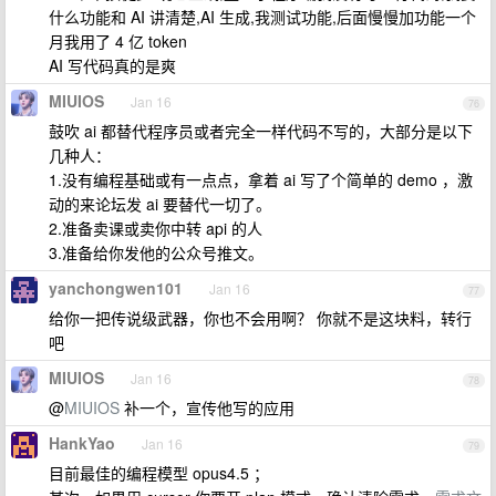
什么功能和 AI 讲清楚,AI 生成,我测试功能,后面慢慢加功能一个
月我用了 4 亿 token
AI 写代码真的是爽
MIUIOS
Jan 16
76
鼓吹 ai 都替代程序员或者完全一样代码不写的，大部分是以下
几种人：
1.没有编程基础或有一点点，拿着 ai 写了个简单的 demo ，激
动的来论坛发 ai 要替代一切了。
2.准备卖课或卖你中转 api 的人
3.准备给你发他的公众号推文。
yanchongwen101
Jan 16
77
给你一把传说级武器，你也不会用啊？ 你就不是这块料，转行
吧
MIUIOS
Jan 16
78
@
MIUIOS
补一个，宣传他写的应用
HankYao
Jan 16
79
目前最佳的编程模型 opus4.5 ；