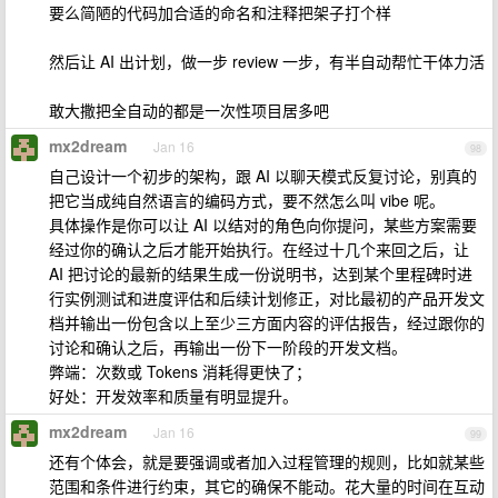
要么简陋的代码加合适的命名和注释把架子打个样
然后让 AI 出计划，做一步 review 一步，有半自动帮忙干体力活
敢大撒把全自动的都是一次性项目居多吧
mx2dream
Jan 16
98
自己设计一个初步的架构，跟 AI 以聊天模式反复讨论，别真的
把它当成纯自然语言的编码方式，要不然怎么叫 vibe 呢。
具体操作是你可以让 AI 以结对的角色向你提问，某些方案需要
经过你的确认之后才能开始执行。在经过十几个来回之后，让
AI 把讨论的最新的结果生成一份说明书，达到某个里程碑时进
行实例测试和进度评估和后续计划修正，对比最初的产品开发文
档并输出一份包含以上至少三方面内容的评估报告，经过跟你的
讨论和确认之后，再输出一份下一阶段的开发文档。
弊端：次数或 Tokens 消耗得更快了；
好处：开发效率和质量有明显提升。
mx2dream
Jan 16
99
还有个体会，就是要强调或者加入过程管理的规则，比如就某些
范围和条件进行约束，其它的确保不能动。花大量的时间在互动