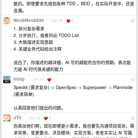
能的。即使要求先规划各种 TDD 、BDD ，在实际开发中，还是
会漏。
NoobNoob030
Jan 16
5
2
1. 拆分复杂需求
2. 分步执行，或者列出 TODO List
3. 大致描述实现思路
4. 关键业务代码给出注释
说白了，你描述的越详细，AI 写的越能符合你的预期。表达能
力是 AI 时代很关键的能力
hitrip
Jan 16
4
3
Speckit (需求复杂) -> OpenSpec -> Superpower -> Planmode
(需求简单)
认真回答他们提出的问题。
JYii
Jan 16
6
4
你真信他们啊，现在即便是小需求，我也要先沟通项目现状、需
求背景、变更要点、涉及模块、实现方案，老老实实让 AI 写篇