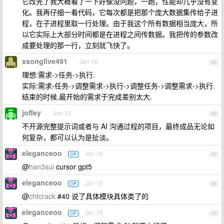
它改完了我大概看了一下好像没问题，一跑，性能却几乎没有变
化。我再仔细一看代码，它每次都是把那个庞大数据集传给子进
程，在子进程里取一行处理。由于我这个所有数据相当庞大，所
以它实际上大部分时间都是在进程之间传数据。我把传的参数改
成要处理的那一行，立刻就飞快了。
xsonglive491
Jan 16
45
理想:需求->任务->执行.
实际:需求-任务->调整需求->执行->调整任务->调整需求->执行.
结束的时候,最开始的需求于完成差别太大.
joffey
Jan 16
46
不开源完整提示词或者与 AI 沟通过程的项目，最终成品无论如
何复杂，都可以认为是扯淡。
eleganceoo
Jan 16
OP
47
@
han3sui
cursor gpt5
eleganceoo
Jan 16
OP
48
@
chtcrack
#40 说了具体模块具体类了的
eleganceoo
Jan 16
OP
49