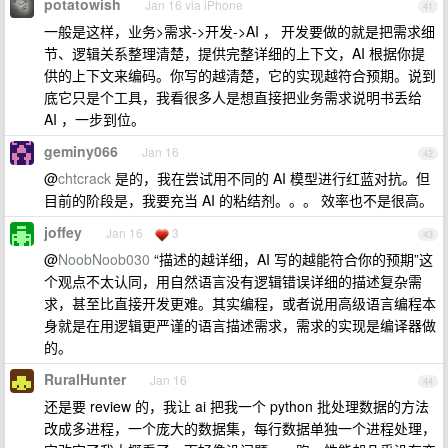
potatowish
Jan 16 via iPhone
41
一般是这样，业务>需求->开发->AI ， 开发要做的就是把需求细
节、逻辑关系整理清楚，提供完整详细的上下文，AI 根据你提
供的上下文来编码。你写的越清楚，它的实现越符合预期。说到
底它只是个工具，我看很多人是想直接把业务需求说明书丢给
AI ，一步到位。
geminy066
Jan 16
42
@
chtcrack
是的，我在尝试用不同的 AI 模型进行红蓝对抗。但
目前的阶段是，我要充当 AI 的粘结剂。。。 效率也不是很高。
joffey
Jan 16
3
43
@
NoobNoob030
“描述的越详细，AI 写的越能符合你的预期”这
个观点不太认同，用自然语言没有逻辑错误详细的描述复杂需
求，甚至比直接开发更难。其实编程，或者说用高级语言编程本
身就是在用逻辑更严谨的语言描述需求，需求的实现是编译器做
的。
RuralHunter
Jan 16
44
还是要 review 的，我让 ai 把我一个 python 批处理数据的方法
改成多进程，一个庞大的数据集，每行数据单独一个进程处理，