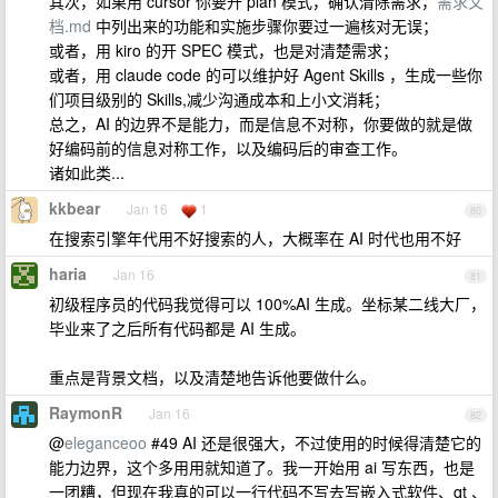
其次，如果用 cursor 你要开 plan 模式，确认清除需求，
需求文
档.md
中列出来的功能和实施步骤你要过一遍核对无误；
或者，用 kiro 的开 SPEC 模式，也是对清楚需求；
或者，用 claude code 的可以维护好 Agent Skills ，生成一些你
们项目级别的 Skills,减少沟通成本和上小文消耗；
总之，AI 的边界不是能力，而是信息不对称，你要做的就是做
好编码前的信息对称工作，以及编码后的审查工作。
诸如此类...
kkbear
Jan 16
1
80
在搜索引擎年代用不好搜索的人，大概率在 AI 时代也用不好
haria
Jan 16
81
初级程序员的代码我觉得可以 100%AI 生成。坐标某二线大厂，
毕业来了之后所有代码都是 AI 生成。
重点是背景文档，以及清楚地告诉他要做什么。
RaymonR
Jan 16
82
@
eleganceoo
#49 AI 还是很强大，不过使用的时候得清楚它的
能力边界，这个多用用就知道了。我一开始用 ai 写东西，也是
一团糟，但现在我真的可以一行代码不写去写嵌入式软件、qt 、