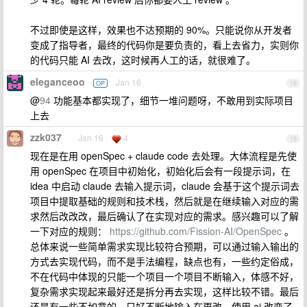
不过即使是这样，效果也不达预期的 90%。只能说你从开发者
变成了指导者，最终的代码你是要负责的，看上去省力，实则你
的代码只能 AI 去改，这时候再人工的话，就很难了。
eleganceoo
Jan 16
OP
18
@
94
功能基本都实现了，细节一堆问题呀，不敢用到实际项目
上去
zzk037
Jan 16
4
19
现在是在用 openSpec + claude code 去处理。大体流程是先使
用 openSpec 在项目中初始化，初始化后会有一段提示词，在
idea 中启动 claude 去输入提示词，claude 会基于这个提示词去
项目中提取基础的规则和技术栈，然后就是在继续输入对应的需
求然后改改改，最后确认了在实现对应的需求。感兴趣可以了解
一下对应的规则：
https://github.com/Fission-AI/OpenSpec
。
总体来说一些简单需求实现比较符合预期，可以通过输入输出的
方式去实现代码，而不是手法编程，缺点也有，一些约定俗成，
不在代码中体现的只能一个项目一个项目不断输入，体感不好，
复杂需求实现起来最好还是拆分再去实现，这样比较不错。最后
还是有一些不如意的，只好不断地输入在更改，使用 ai 改变了