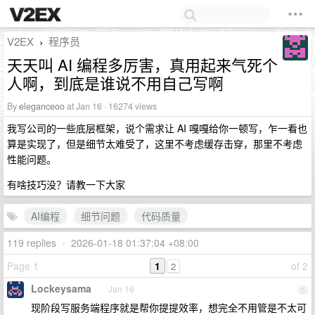
V2EX
程序员
›
天天叫 AI 编程多厉害，真用起来气死个
人啊，到底是谁说不用自己写啊
By
eleganceoo
at Jan 16 · 16274 views
我写公司的一些底层框架，说个需求让 AI 嘎嘎给你一顿写，乍一看也
算是实现了，但是细节太难受了，这里不考虑缓存击穿，那里不考虑
性能问题。
有啥技巧没？请教一下大家
AI编程
细节问题
代码质量
119 replies
•
2026-01-18 01:37:04 +08:00
Page 1
1
of 2
2
Lockeysama
Jan 16
1
现阶段写服务端程序就是帮你提提效率，想完全不用管是不太可