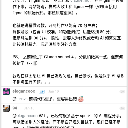
开局时，让 glm 阅读产品文档和
claude.md
。然后 glm 一顿操
作下来，网站能跑，样式大致上和 figma 一样（如果直接用
figma 的原始代码，那还原度更高）。
也就是说稍微调教，开局的作品能有 70 分左右；
调教阶段（包含 UI 校准，和功能调试）后能达到 80 分；
但是想达到 90 分+， 很难，需要人为修改或者和 AI 频繁交互，
比较消耗精力。我还没想到好的方案。
PS： 之前用过了 Cluade sonnet 4 ，分数稍微高一点，但奈何
被封了（- -|||）
我现在试图想让 AI 自己发现问题，自己修改，但是似乎 AI 意识
不到哪里有问题。。。
eleganceoo
Jan 16
OP
29
@
luckzk
前端代码更多，更容易出错
94
Jan 16
30
@
eleganceoo
#21 ，已经有很多基于 speckit 的 AI 编程分享，
可以借鉴别人的经验。而不是自己埋头尝试了，现在已经不是