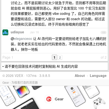
讨论上，而不是前期讨论太少就急于开始，否则都不用等到后期
就会给 AI 擦屁股擦到恶心。用好了会发现比 100 个实习生起到
的效果都要好，自己都使用 vibe coding 了，自己的角色同样需
要调整和适应，需要代入部分 owner 和 coach 的功能。经过这
么切换和沉浸式体验后，终于开始有些暗爽的感觉了
udisyue
Jan 16
100
@
eleganceoo
让 AI 改代码一定要说明别给老子加乱七八糟的封
装，就老老实实在给出的代码里修改，不然就会像屎遇上扫地机
器人，抹你一地板
Page 1
1
of 2
2
• 请不要在回答技术问题时复制粘贴 AI 生成的内容
© 2026 V2EX · 137ms · 3.9.8.5
About
·
Language
Gear - 为极客打造的浏览器