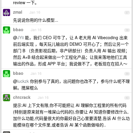
review 一下。
zmal
Jan 16
37
先说说你用的什么模型...
bbao
Jan 16
38
@
JYii
能，我们 CEO 可牛了，让 A 老大用 AI Vibecoding 出来
前后端实现 ，每天玩儿输出的 DEMO 可开心了；然后让另一个
部门 B （负责影视后期，非产研部分）负责人用 AI 输出 视频；
然后 A+B 结合起来做出一个工程化产品；让我来落地他们工具
输出的作品，形成 APP 平台；我说做不了，老板现在在招人～
bbao
Jan 16
39
@
luckzk
你别参与了真的，出问题你也改不了，参与什么呢不理
解。搅屎棍么
chtcrack
Jan 16
40
提示:AI 上下文有限,你不可能把让 AI 理解你工程里的所有代码
(特别是原来就有一堆屎山代码的),你要让 AI 知道你要修改什么,
加什么功能,代码量很大的你最好自己心里要清楚,告诉 AI 什么功
能模块在哪个文件里,或者告诉 AI 某个函数做啥的..