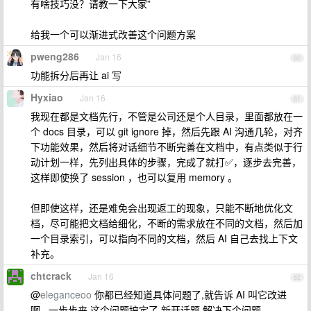
有啥技巧没？请教一下大家”
给我一个可以渐进式改善这个问题方案
pweng286
Jan 16
60
功能拆分后再让 ai 写
Hyxiao
Jan 16
61
我现在都是文档先行，不管是公司还是个人目录，里面都放在一
个 docs 目录，可以 git ignore 掉，然后先跟 AI 沟通几轮，对齐
下功能效果，然后将对话细节不断完善在文档中，有点类似于行
动计划一样，先列出具体的步骤，完成了就打✅，逐步去完善，
这样即使换了 session ，也可以复用 memory 。
但即使这样，还是难免会出现返工的现象，只能不断地优化文
档，尽可能把文档给细化，不断的需求放在不同的文档，然后加
一个目录索引，可以指向不同的文档，然后 AI 自己去找上下文
补充。
chtcrack
Jan 16
62
@
eleganceoo
你都已经知道具体问题了,就告诉 AI 叫它改进
啊...一步步来,这个问题搞定了,新开话题,解决下个问题..