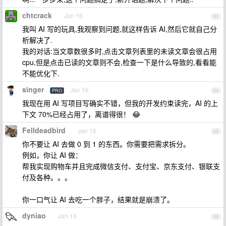
chtcrack
Jan 16
63
我叫 AI 写的玩具,我观察到问题,就这样告诉 AI,然后它就自己分
析解决了.
我的对话:当文章数很多时,点击文章列表里的未读文章会很占用
cpu,但是点击已读的文章则不会,检查一下是什么导致的,看看能
不能优化下.
singer
Jan 16
PRO
64
我现在用 AI 写项目写确实不错，但我的开发约束读完，AI 的上
下文 70%已经占用了，离谱得很！ 😂
Felldeadbird
Jan 16
65
你不要让 AI 去做 0 到 1 的东西。你需要把需求拆分。
例如，你让 AI 做：
帮我实现购物车并且完成微信支付、支付宝、京东支付、银联支
付及各种。。。
你一口气让 AI 去吃一个胖子，结果就是崩溃了。
dyniao
Jan 16
66