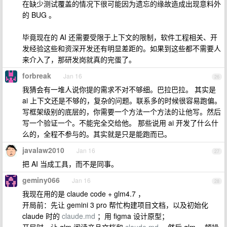
在缺少测试覆盖的情况下很可能因为遗忘的缘故造成出现意料外
的 BUG 。
毕竟现在的 AI 还需要受限于上下文的限制，软件工程相关、开
发经验这些和资深开发还有明显差距的。如果到这些都不需要人
来介入了，那研发岗就真的完蛋了。
forbreak
Jan 16
26
我猜会有一堆人说你提的需求不对不够细。巴拉巴拉。 其实是
ai 上下文还是不够的，复杂的问题。联系多的时候很容易跑偏。
写框架级别的底层的，你需要一个方法一个方法的让他写。然后
写一个验证一个。不能完全交给他。 那些说用 ai 开发了什么什
么的，全程不参与的。其实就是只是能跑而已。
javalaw2010
Jan 16
27
把 AI 当成工具，而不是同事。
geminy066
Jan 16
28
我现在用的是 claude code + glm4.7 ，
开局前：先让 gemini 3 pro 帮忙构建项目文档，以及初始化
claude 时的
claude.md
；用 figma 设计原型；