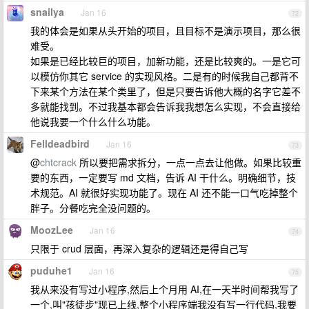
snailya
Jan 16
72
我的体会是如果从头开始的项目，且目标不是演示项目，那么很
难受。
如果是已经比较巨的项目，加新功能，还是比较爽的。一是它可
以模仿你其它 service 的实现风格。二是有的时候我自己都背不
下来某个方法在某个类里了，但是只要告诉他大概的名字它差不
多就能找到。不过我基本都会告诉我我想怎么实现，不会直接给
他说我要一个什么什么功能。
Felldeadbird
Jan 16
73
@
chtcrack
所以要把需求拆分，一点一点去让他做。如果比较重
要的东西，一定要写 md 文档，告诉 AI 干什么。明确细节，技
术规范。AI 就很好实现功能了。现在 AI 还不能一口气吃掉整个
胖子。分餐吃完全没问题的。
MoozLee
Jan 16
74
只限于 crud 层面，再深入复杂的逻辑还是得自己写
puduhe1
Jan 16
75
我从来没有写过小程序,然后上个月用 AI,在一天半时间帮我写了
一个,叫"孩徒步"现已上线,整个小程序端我没有写一行代码,我要