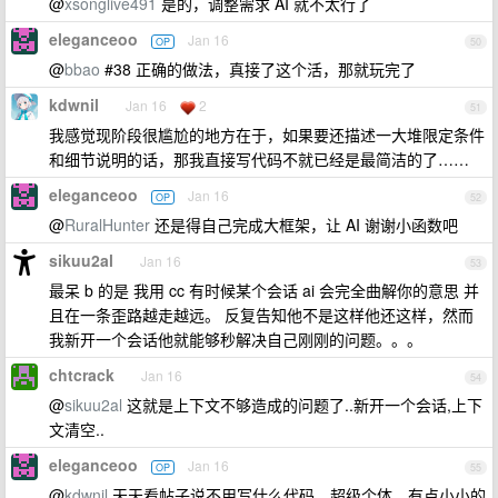
@
xsonglive491
是的，调整需求 AI 就不太行了
eleganceoo
Jan 16
OP
50
@
bbao
#38 正确的做法，真接了这个活，那就玩完了
kdwnil
Jan 16
2
51
我感觉现阶段很尴尬的地方在于，如果要还描述一大堆限定条件
和细节说明的话，那我直接写代码不就已经是最简洁的了……
eleganceoo
Jan 16
OP
52
@
RuralHunter
还是得自己完成大框架，让 AI 谢谢小函数吧
sikuu2al
Jan 16
53
最呆 b 的是 我用 cc 有时候某个会话 ai 会完全曲解你的意思 并
且在一条歪路越走越远。 反复告知他不是这样他还这样，然而
我新开一个会话他就能够秒解决自己刚刚的问题。。。
chtcrack
Jan 16
54
@
sikuu2al
这就是上下文不够造成的问题了..新开一个会话,上下
文清空..
eleganceoo
Jan 16
OP
55
@
kdwnil
天天看帖子说不用写什么代码、超级个体，有点小小的