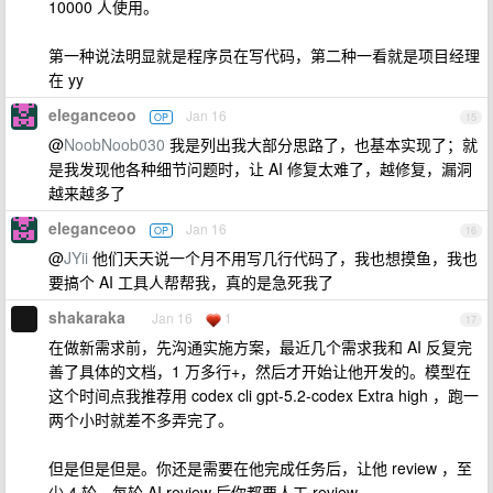
10000 人使用。
第一种说法明显就是程序员在写代码，第二种一看就是项目经理
在 yy
eleganceoo
Jan 16
OP
15
@
NoobNoob030
我是列出我大部分思路了，也基本实现了；就
是我发现他各种细节问题时，让 AI 修复太难了，越修复，漏洞
越来越多了
eleganceoo
Jan 16
OP
16
@
JYii
他们天天说一个月不用写几行代码了，我也想摸鱼，我也
要搞个 AI 工具人帮帮我，真的是急死我了
shakaraka
Jan 16
1
17
在做新需求前，先沟通实施方案，最近几个需求我和 AI 反复完
善了具体的文档，1 万多行+，然后才开始让他开发的。模型在
这个时间点我推荐用 codex cli gpt-5.2-codex Extra high ，跑一
两个小时就差不多弄完了。
但是但是但是。你还是需要在他完成任务后，让他 review ，至
少 4 轮。每轮 AI review 后你都要人工 review 。