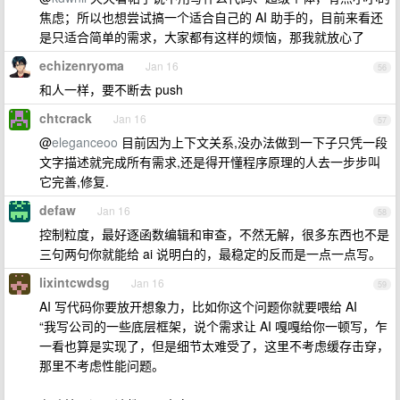
焦虑；所以也想尝试搞一个适合自己的 AI 助手的，目前来看还
是只适合简单的需求，大家都有这样的烦恼，那我就放心了
echizenryoma
Jan 16
56
和人一样，要不断去 push
chtcrack
Jan 16
57
@
eleganceoo
目前因为上下文关系,没办法做到一下子只凭一段
文字描述就完成所有需求,还是得开懂程序原理的人去一步步叫
它完善,修复.
defaw
Jan 16
58
控制粒度，最好逐函数编辑和审查，不然无解，很多东西也不是
三句两句你就能给 ai 说明白的，最稳定的反而是一点一点写。
lixintcwdsg
Jan 16
59
AI 写代码你要放开想象力，比如你这个问题你就要喂给 AI
“我写公司的一些底层框架，说个需求让 AI 嘎嘎给你一顿写，乍
一看也算是实现了，但是细节太难受了，这里不考虑缓存击穿，
那里不考虑性能问题。