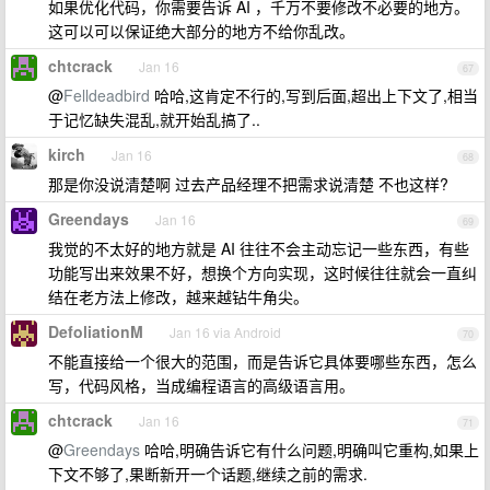
如果优化代码，你需要告诉 AI ，千万不要修改不必要的地方。
这可以可以保证绝大部分的地方不给你乱改。
chtcrack
Jan 16
67
@
Felldeadbird
哈哈,这肯定不行的,写到后面,超出上下文了,相当
于记忆缺失混乱,就开始乱搞了..
kirch
Jan 16
68
那是你没说清楚啊 过去产品经理不把需求说清楚 不也这样?
Greendays
Jan 16
69
我觉的不太好的地方就是 AI 往往不会主动忘记一些东西，有些
功能写出来效果不好，想换个方向实现，这时候往往就会一直纠
结在老方法上修改，越来越钻牛角尖。
DefoliationM
Jan 16 via Android
70
不能直接给一个很大的范围，而是告诉它具体要哪些东西，怎么
写，代码风格，当成编程语言的高级语言用。
chtcrack
Jan 16
71
@
Greendays
哈哈,明确告诉它有什么问题,明确叫它重构,如果上
下文不够了,果断新开一个话题,继续之前的需求.