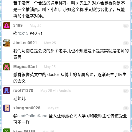
苦于没有一个合适的通用称呼，叫 x 先生？对方会觉得你是不
是一个推销员。叫 x 小姐，小姐这个称呼又被污名化了，只能
再加个姐字对冲。
3499
May 25
53
@
rick13
#40 +1
JimLee0921
May 25
54
我们河南总是会说的那个老事儿也不知道是不是其实就是老师的
意思
MagicalCarl
May 25
55
感觉很像英文中的 doctor 从博士的专属含义，逐渐派生了医生
的含义
root71370
May 25 via Android
56
老师儿
xiangran0028
May 25
57
@
cmdOptionKana
圣人让你虚心向人学习和老师主动传道受业
可不一样。
kkwa56188
May 25