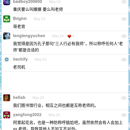
badboy200600
May 24
17
重庆要么叫嬢嬢 要么叫老师
Brightt
May 24
18
哥老官
lenglengyuchen
May 24
4
19
我觉得是因为孔子那句“三人行必有我师”，所以称呼任何人“老
师”都是合适的
itechify
May 24
20
老司机
hefish
May 24
21
我们图书馆行业，相互之间也都是互称老师的。
yangfong2022
May 24
22
阿里起花名，也是一种防称呼尴尬吧，虽然依然会有人会加上
xx 老师，导致其他人不加又不对劲。