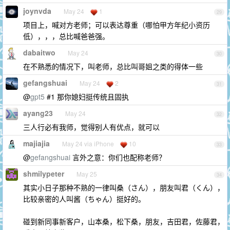
joynvda
May 24
1
29
项目上，喊对方老师；可以表达尊重（哪怕甲方年纪小资历
低），，，总比喊爸爸强。
dabaitwo
May 24
30
在不熟悉的情况下，叫老师，总比叫哥姐之类的得体一些
gefangshuai
May 24
2
31
@
gpt5
#1 那你媳妇挺传统且固执
ayang23
May 24
32
三人行必有我师，觉得别人有优点，就可以
majiajia
May 24 via iPhone
10
33
@
gefangshuai
言外之意：你们也配称老师？
shmilypeter
May 25
34
其实小日子那种不熟的一律叫桑（さん‌），朋友叫君（くん），
比较亲密的人叫酱（ちゃん）挺好的。
碰到新同事新客户，山本桑，松下桑，朋友，吉田君，佐藤君，