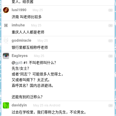
爱人，结衣酱
lusi1990
May 25
35
济南 叫老师比较多
imhuhe
May 25
36
重庆人人人都是老师
godmiracle
May 25
37
银行里都互相称呼老师
Eagleyes
May 25
38
@
gpt5
#1 不叫老师叫什么？
先生/女士？
或者“同志”？可能很多人觉得土，
又或者叫阁下？太正式。
直呼其名？国内总讲避讳。
还能有别的泛称么？
davidyin
May 25 via Android
39
过去在学校里，我们尊称之为先生，不论男女。