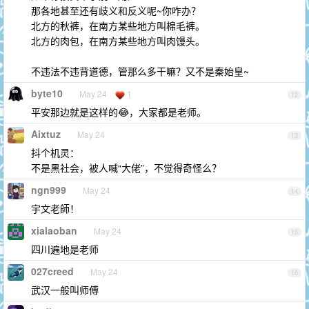
那各地甚至还有歧义和反义呢~你咋办？
北方的秋裤，在南方某些地方叫棉毛裤。
北方的肉包，在南方某些地方叫肉馒头。
不违法不违背道德，管那么多干嘛？又不是秦始皇~
byte10
May 24
1
12
平安那边就是这样的😂，大家都是老师。
Aixtuz
May 24
13
抖个机灵：
不是黑社会，被人喊“大佬”，不觉得奇怪么？
ngn999
May 24
14
宇文老師！
xialaoban
May 24
15
四川遍地是老师
027creed
May 24
16
武汉一般叫师傅