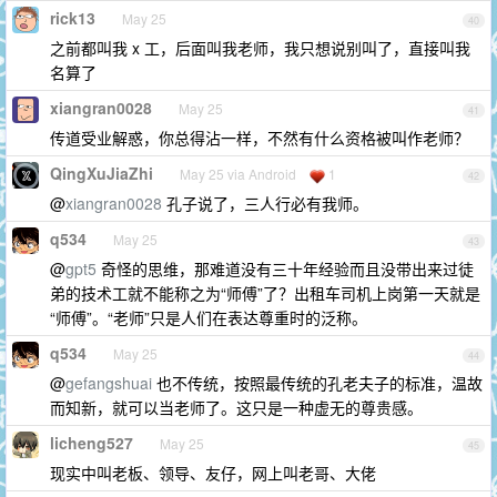
rick13
May 25
40
之前都叫我 x 工，后面叫我老师，我只想说别叫了，直接叫我
名算了
xiangran0028
May 25
41
传道受业解惑，你总得沾一样，不然有什么资格被叫作老师？
QingXuJiaZhi
May 25 via Android
1
42
@
xiangran0028
孔子说了，三人行必有我师。
q534
May 25
43
@
gpt5
奇怪的思维，那难道没有三十年经验而且没带出来过徒
弟的技术工就不能称之为“师傅”了？出租车司机上岗第一天就是
“师傅”。“老师”只是人们在表达尊重时的泛称。
q534
May 25
44
@
gefangshuai
也不传统，按照最传统的孔老夫子的标准，温故
而知新，就可以当老师了。这只是一种虚无的尊贵感。
licheng527
May 25
45
现实中叫老板、领导、友仔，网上叫老哥、大佬