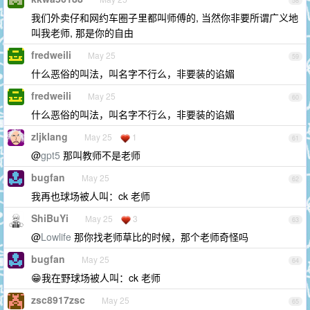
58
我们外卖仔和网约车圈子里都叫师傅的, 当然你非要所谓广义地
叫我老师, 那是你的自由
fredweili
May 25
59
什么恶俗的叫法，叫名字不行么，非要装的谄媚
fredweili
May 25
60
什么恶俗的叫法，叫名字不行么，非要装的谄媚
zljklang
May 25
1
61
@
gpt5
那叫教师不是老师
bugfan
May 25
62
我再也球场被人叫：ck 老师
ShiBuYi
May 25
3
63
@
Lowlife
那你找老师草比的时候，那个老师奇怪吗
bugfan
May 25
64
😁我在野球场被人叫：ck 老师
zsc8917zsc
May 25
65