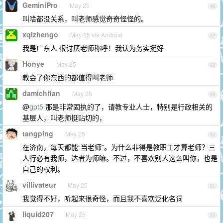
GeminiPro
May 25
46
叫啥都没关系，叫老师感觉奇奇怪怪的。
xqizhengo
May 25 via Android
47
我是广东人 很讨厌老师称呼！我认为务实挺好
Honye
May 25
48
教会了你东西的都值得叫老师
damichifan
May 25
49
@
gpt5
那是非常固执的了，请教专业人士，特别是行政相关的
基层人，叫老师挺贴切的，
tangping
May 25
50
在济南，每天都能“当老师”。为什么非得是教职工才算老师？三
人行必有我师，达者为师嘛。不过，不喜欢别人这么叫你，也是
自己的权利。
villivateur
May 25
51
我觉得不好，听起来很奇怪，而且我不喜欢泛化名词
liquid207
May 25
52