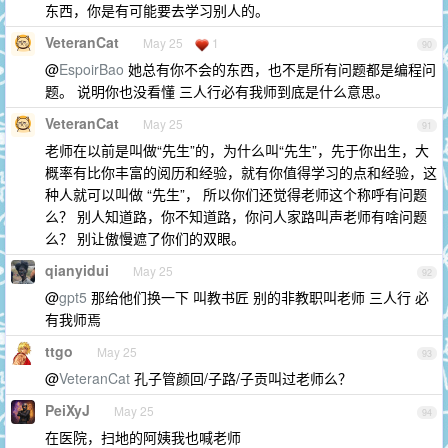
东西，你是有可能要去学习别人的。
VeteranCat
May 25
1
90
@
EspoirBao
她总有你不会的东西，也不是所有问题都是编程问
题。 说明你也没看懂 三人行必有我师到底是什么意思。
VeteranCat
May 25
91
老师在以前是叫做“先生”的，为什么叫“先生”，先于你出生，大
概率有比你丰富的阅历和经验，就有你值得学习的点和经验，这
种人就可以叫做 “先生”， 所以你们还觉得老师这个称呼有问题
么？ 别人知道路，你不知道路，你问人家路叫声老师有啥问题
么？ 别让傲慢遮了你们的双眼。
qianyidui
May 25
92
@
gpt5
那给他们换一下 叫教书匠 别的非教职叫老师 三人行 必
有我师焉
ttgo
May 25
93
@
VeteranCat
孔子管颜回/子路/子贡叫过老师么？
PeiXyJ
May 25
94
在医院，扫地的阿姨我也喊老师