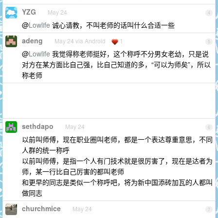
YZG
May 24
4
@
Lowlife
诚心请教，不叫老师的话叫什么合适一些
adeng
May 24 via Android
1
5
@
Lowlife
我觉得称老师挺好，这个称呼不分男女老幼，只是说
对方在某方面比自己强，比自己知道的多，“可以为师矣”，所以
称老师
sethdapo
May 24
6
以前叫师傅，现在职业圈叫老师，都是一个表达尊重意思，不同
人群的统一称呼
以前叫师傅，是指一个人有门技术就是很厉害了，现在是达者为
师，某一行比自己厉害的都叫老师
和更早的同志是类似一个称呼吧，将为新中国添砖加瓦的人都叫
做同志
churchmice
May 24
7