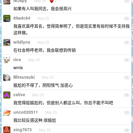
NOspy
May 25
2
71
如果有人叫我同志，我会很高兴
89adc64
May 25
72
我喜欢直呼其名，觉得简单明了，但是现实里有些时候不支持我
这样做。
wildlynx
May 25
73
在社会称呼老师，我会联想到传销
tinx
May 25
74
wmls
Mitsutsuki
May 25
75
尴尬的不得了，阴阳怪气 加恶心
cslive
May 25
76
我觉得挺尴尬的，但是别人都这么叫，你总不能不叫吧
unco020511
May 25
77
我比较反感这种,很尴尬
xing7673
May 25
78