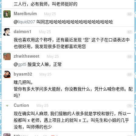
三人行，必有我师，叫老师挺好的
Marelbruim
May 25
66
@
liquid207
叫同志哈哈哈哈哈哈哈哈哈哈哈哈哈哈哈
daimon1
May 25
67
我也喜欢用这个称呼，还有最近发现 “您” 这个子在口语表达中
也很好用，我发现很多巨佬都喜欢用您
zhwithsweet
May 25
68
@
gpt5
酸臭文人嘛，正常
byasm32
May 25
69
瞎几把叫。
管你有多大学问多大能耐，你没教我什么，凭什么喊你老师。配
吗？
Curtion
May 25
70
现在确实叫人麻烦, 我们接触的人很多就是学校和银行，所以一
般都叫 x 老师，遇上项目上的就叫 x 工。叫先生和小姐的几乎
没有，叫师傅的也少