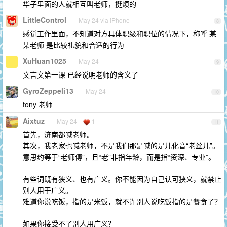
华子里面的人就相互叫老师，挺烦的
LittleControl
May 24 via iPhone
8
感觉工作里面，不知道对方具体职级和职位的情况下，称呼 某
某老师 是比较礼貌和合适的行为
XuHuan1025
May 24
9
文言文第一课 已经说明老师的含义了
GyroZeppeli13
May 24
10
tony 老师
Aixtuz
May 24
1
11
首先，济南都喊老师。
其次，我老家也喊老师，不是我们那是喊的是儿化音“老丝儿”。
意思约等于“老师傅”，且“老”非指年龄，而是指“资深、专业”。
有些词既有狭义、也有广义。你不能因为自己认可狭义，就禁止
别人用于广义。
难道你说吃饭，指的是米饭，就不许别人说吃饭指的是餐食了？
如果你接受不了别人用广义？