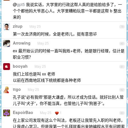
@
gpt5
我说实话，大学里的行政这帮人真的是给脸给多了，一
个个都他妈大爷恶心人。大学里糟粕玩意一半都是这帮 b 整出
来的
zitup
May 25
79
第一次去济南的时候，全是老师儿，挺有意思🤣
Arrowing
May 25
80
ex 最开始认识的时候一直叫我姓+老师，她是银行经理，估计是
职业习惯？
booyah
May 25
81
我们上班也是叫 xx 老师
以前在西南地区线下统统都是各种老师
ttgo
May 25
82
孔子说"必有我师"那是大谦虚，所以才成为佳话。就好比别人管
儿子叫“犬子”，你不能当真，也管他儿子叫“狗崽子”。
EspoirBao
May 25
1
83
在上家公司发现有这么个叫法，老板还让我管先入职的叫老师，
让我虚心学习，但是我第一个礼拜就看出来她编程水平有问题索