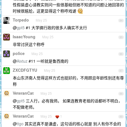
性假装虚心请教实则问一些很基础但她不知道的问题让她回答的
时候很尴尬，这更显得这个称呼戏谑
Torpedo
May 25
84
@
gpt5
#1 大学搞行政的很多人确实不太行
IsaacYoung
May 25
85
非常讨厌这个称呼
police
May 25
86
@
Aixtuz
#11 一听就是鲁西南的
ZXCDFGTYU
May 25
87
本山东济南人觉得这样方式也挺好的，不用顾忌年龄性别还有尊
称
VeteranCat
May 25
88
@
gpt5
三人行，必有我师。 如果连教育老祖的话都听不明白，
不配做老师。
VeteranCat
May 25
1
89
@
ttgo
其实还真不是谦虚，这句话的核心就是 别人有你不会的