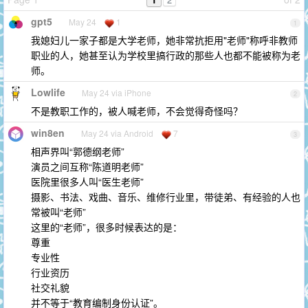
gpt5
May 24
1
1
我媳妇儿一家子都是大学老师，她非常抗拒用"老师"称呼非教师
职业的人，她甚至认为学校里搞行政的那些人也都不能被称为老
师。
Lowlife
May 24 via iPhone
2
不是教职工作的，被人喊老师，不会觉得奇怪吗？
win8en
May 24 via Android
7
3
相声界叫“郭德纲老师”
演员之间互称“陈道明老师”
医院里很多人叫“医生老师”
摄影、书法、戏曲、音乐、维修行业里，带徒弟、有经验的人也
常被叫“老师”
这里的“老师”，很多时候表达的是：
尊重
专业性
行业资历
社交礼貌
并不等于“教育编制身份认证”。