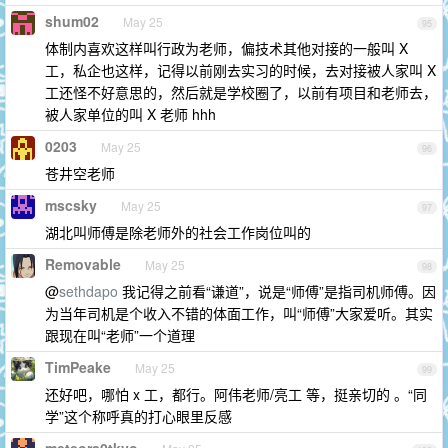
shum02
May 25
95
体制内喜欢这样叫行政为老师，偏技术其他对接的一般叫 X
工，私企也这样，记得以前刚去实习的时候，去对接被人家叫 X
工还怪不好意思的，然后就是学校圈了，以前有项目和老师去，
被人家单位的叫 X 老师 hhh
0203
May 25
96
苍井空老师
mscsky
May 25
97
湖北叫师傅是除老师外的社会工作岗位叫的
Removable
May 25
98
@
sethdapo
我记得之前看“谦道”，说是“师傅”是指司机师傅。因
为当年司机是个收入不错的体面工作，叫“师傅”大家爱听。其实
跟现在叫“老师”一个道理
TimPeake
May 25
99
还好吧，哪怕 x 工，都行。阿伟老师/亮工 等，挺亲切的 。“同
学”这个称呼真的打心眼里反感