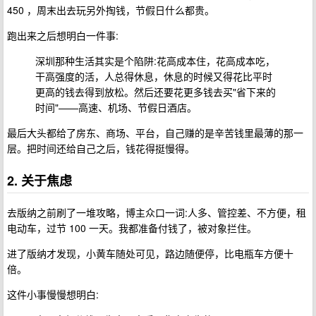
450 ，周末出去玩另外掏钱，节假日什么都贵。
跑出来之后想明白一件事:
深圳那种生活其实是个陷阱:花高成本住，花高成本吃，
干高强度的活，人总得休息，休息的时候又得花比平时
更高的钱去得到放松。然后还要花更多钱去买"省下来的
时间"——高速、机场、节假日酒店。
最后大头都给了房东、商场、平台，自己赚的是辛苦钱里最薄的那一
层。把时间还给自己之后，钱花得挺慢得。
2. 关于焦虑
去版纳之前刷了一堆攻略，博主众口一词:人多、管控差、不方便，租
电动车，过节 100 一天。我都准备付钱了，被对象拦住。
进了版纳才发现，小黄车随处可见，路边随便停，比电瓶车方便十
倍。
这件小事慢慢想明白: