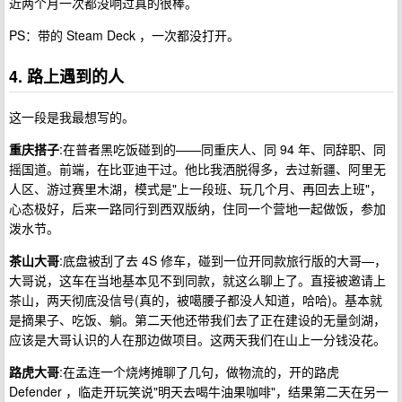
近两个月一次都没响过真的很棒。
PS：带的 Steam Deck ，一次都没打开。
4. 路上遇到的人
这一段是我最想写的。
重庆搭子
:在普者黑吃饭碰到的——同重庆人、同 94 年、同辞职、同
摇国道。前端，在比亚迪干过。他比我洒脱得多，去过新疆、阿里无
人区、游过赛里木湖，模式是"上一段班、玩几个月、再回去上班"，
心态极好，后来一路同行到西双版纳，住同一个营地一起做饭，参加
泼水节。
茶山大哥
:底盘被刮了去 4S 修车，碰到一位开同款旅行版的大哥—，
大哥说，这车在当地基本见不到同款，就这么聊上了。直接被邀请上
茶山，两天彻底没信号(真的，被噶腰子都没人知道，哈哈)。基本就
是摘果子、吃饭、躺。第二天他还带我们去了正在建设的无量剑湖，
应该是大哥认识的人在那边做项目。这两天我们在山上一分钱没花。
路虎大哥
:在孟连一个烧烤摊聊了几句，做物流的，开的路虎
Defender ，临走开玩笑说"明天去喝牛油果咖啡"，结果第二天在另一