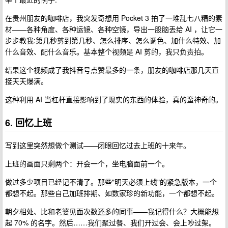
在贵州朋友的咖啡店，我突发奇想用 Pocket 3 拍了一堆乱七八糟的素
材——各种角度、各种运镜、各种空镜，导出一股脑丢给 AI ，让它一
步步教我:第几秒剪到第几秒、怎么排序、怎么调色、加什么特效、加
什么音效、配什么音乐。基本整个视频是 AI 剪的，我只负责拍。
结果这个视频成了我抖音号点赞最多的一条，朋友的咖啡店那几天直
接天天爆满。
这种利用 AI 当杠杆直接影响到了现实的东西的体验，真的蛮神奇的。
6. 回忆上班
写到这里突然想做个测试——闭眼回忆过去上班的十来年。
上班的画面只剩两个：开会一个，坐电脑面前一个。
做过多少项目已经记不清了。那些"明天必须上线"的紧急版本，一个
都想不起。那些自己加班排期、如数家珍的新功能，一个都想不起。
朝夕相处、比和老婆见面次数还多的同事——我记得什么？大概能想
起 70% 的名字。然后……我们聚过餐、我们开过会、会上吵过架。