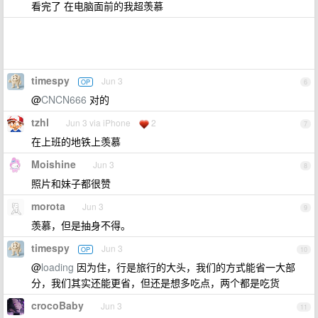
看完了 在电脑面前的我超羡慕
timespy
Jun 3
OP
6
@
CNCN666
对的
tzhl
Jun 3 via iPhone
2
7
在上班的地铁上羡慕
Moishine
Jun 3
8
照片和妹子都很赞
morota
Jun 3
9
羡慕，但是抽身不得。
timespy
Jun 3
OP
10
@
loading
因为住，行是旅行的大头，我们的方式能省一大部
分，我们其实还能更省，但还是想多吃点，两个都是吃货
crocoBaby
Jun 3
11