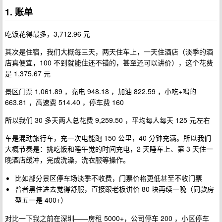
1. 账单
吃饭花得最多，3,712.96 元
其次是住宿，我们大概每三天，两天住车上，一天住酒店（淡季的酒
店真便宜，100 不到就能住还不错的，甚至还可以讲价），这个花费
是 1,375.67 元
景区门票 1,061.89 ，充电 948.18 ，加油 822.59 ，小吃+喝的
663.81 ，高速费 514.40 ，停车费 160
所以我们 30 多天两人总花费 9,259.50 ，平均每人每天 125 元左右
车是混动旅行车，充一次电能跑 150 公里，40 分钟充满。所以我们
大概节奏是：挑吃饭和睡午觉的时间充电，2 天睡车上、第 3 天住一
晚酒店缓冲，完成洗澡，洗衣服等操作。
比如部分景区停车场淡季不收费，门票价格更低甚至不收门票
普者黑住进去觉得舒服，直接跟老板讲价 80 块再续一晚（同款房
型五一是 400+）
对比一下我之前在深圳——房租 5000+，公司停车 200 ，小区停车