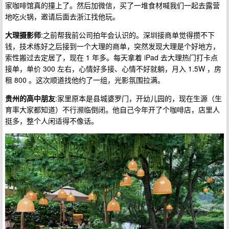
家咖啡馆真的撞上了。然后加微信，买了一堆食材喊我们一起去露营
地吃火锅，邀请后面去浙江找他玩。
大理摄影师
:之前帮我前公司拍年会认识的。深圳接商单觉得攒不下
钱，技术练好之后接到一个大理的商单，突然发现大理是个好地方，
索性搬过去定居了，现在 1 年多。每天拿着 iPad 去大理热门打卡点
接单，单价 300 左右，心情好多接、心情不好就躺，月入 1.5W ，房
租 800 。这次顺道找他约了一组，光影氛围拉满。
贵州的高中朋友
:家里原本是县城婆罗门，开幼儿园的，现在生源（生
育率大家都知道）不行濒临倒闭。他自己今年开了个咖啡店，店里人
挺多，整个人闲适得不像话。