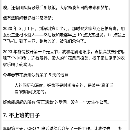
噢，还有团队解散最后那顿饭，大家畅谈各自的未来和梦想。
但有些瞬间我记得非常清楚：
2020 年 5 月 1 日，到深圳第 5 个月。那时候大家都还在怕病毒，朋
友说三亚根本没人——然后我和老婆早上 10 点决定出发，11 点就上
了飞机。到了三亚，整片沙滩，被我们承包了。
2023 年疫情放开第一个元旦节，我和老婆刚阳康，直接高铁去阳朔。
租了个小电驴，冻得发抖，没人的竹筏风景极美，找了家快倒闭的农
家乐喝了碗鸡汤。
今年春节在惠州沙滩呆了 5 天的惬意
人的阅历和深度，好像不是时间决定的，是某些"真正活
着"的瞬间决定的。
好像能想起的所有"真正活着"的瞬间，没有一个发生在公司。
7. 不上班的日子
离职第三天，CEO 打电话说给我介绍了一份工作，让我过去——拒