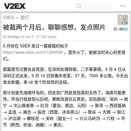
V2EX
旅行
›
被裁两个月后，聊聊感想，发点照片
25.09
By
timespy
at Jun 3 · 31784 views
3 月份在 V2EX 发过一篇被裁的帖子
https://www.v2ex.com/t/1200592
，意外火了，谢谢当时关心的老哥
们。
那篇里写过要去自驾游，在深圳处理转租、二手等事情，4 月 4 日从
深圳正式出发，5 月 10 日到重庆老家，37 天，7000 多公里。今天出
发去新疆，来 v2 发个阶段性的总结。
原计划是先海南环岛的，但走到广西就发现真的太热了，海南可能更
热，环岛行就放到以后吧，果断改道往云贵走。实际路线：深圳 → 南
宁 → 文山普者黑 → 红河（蒙自、屏边、元阳）→ 普洱 → 西双版纳
→ 孟连 → 澜沧 → 临沧（西盟、冰岛茶山）→ 景谷 → 大理 → 丽江
→ 泸沽湖 → 攀枝花 → 关岭（避五一）→ 兴义马岭河 → 六枝 → 毕
节（黔西、织金、纳雍）→ 重庆。