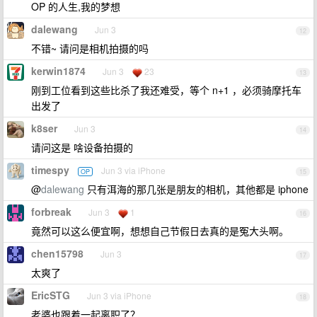
OP 的人生,我的梦想
dalewang
Jun 3
12
不错~ 请问是相机拍摄的吗
kerwin1874
Jun 3
23
13
刚到工位看到这些比杀了我还难受，等个 n+1 ，必须骑摩托车
出发了
k8ser
Jun 3
14
请问这是 啥设备拍摄的
timespy
Jun 3 via iPhone
OP
15
@
dalewang
只有洱海的那几张是朋友的相机，其他都是 iphone
forbreak
Jun 3
1
16
竟然可以这么便宜啊，想想自己节假日去真的是冤大头啊。
chen15798
Jun 3
17
太爽了
EricSTG
Jun 3 via iPhone
18
老婆也跟着一起离职了？