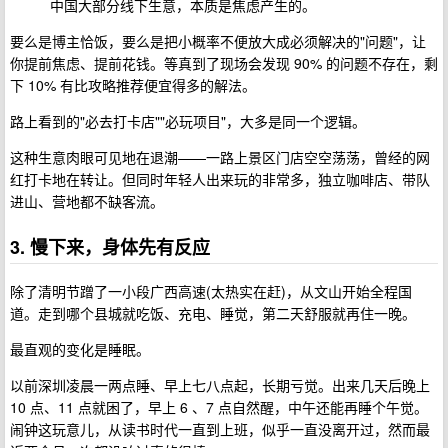
中国大部分线下生意，本质是焦虑产生的。
要么是博主恰饭，要么是把小概率不便放大成必须解决的"问题"，让
你提前焦虑、提前花钱。等真到了现场会发现 90% 的问题不存在，剩
下 10% 有比攻略推荐便宜得多的解法。
路上看到的"必去打卡店""必玩项目"，大多是同一个逻辑。
这种生意肉眼可见地在退潮——一路上景区门店空空荡荡，曾经的网
红打卡地在转让。但同时年轻人出来玩的非常多，独立咖啡店、带队
进山、营地都不缺客流。
3. 慢下来，身体先有反应
除了清明节蹭了一小段广西高速(太热实在赶)，从文山开始全程国
道。走到哪个县城就吃饭、充电、睡觉，第二天舒服就再住一晚。
最直观的变化是睡眠。
以前深圳凌晨一两点睡、早上七八点起，长期亏觉。出来几天后晚上
10 点、11 点就困了，早上 6 、7 点自然醒，中午还能再睡个午觉。
闹钟这玩意儿，从读书时代一直到上班，似乎一直没离开过，然而最