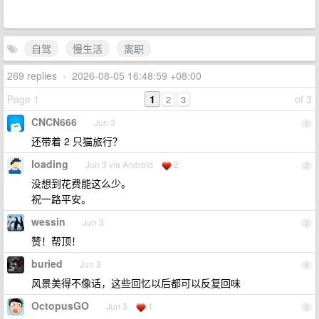
自驾
慢生活
离职
269 replies
•
2026-08-05 16:48:59 +08:00
Page 1
1
of 3
2
3
CNCN666
Jun 3
1
还带着 2 只猫旅行？
loading
Jun 3 via Android
2
2
没想到花费能这么少。
祝一路平安。
wessin
Jun 3
3
赞！帮顶！
buried
Jun 3
4
风景美得不像话，这些回忆以后都可以反复回味
OctopusGO
Jun 3
1
5