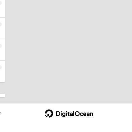
1
2
3
4
e