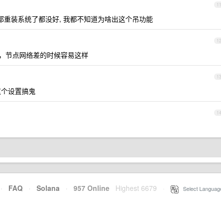
1
都重装系统了都没好, 我都不知道为啥出这个吊功能
1
题，节点网络差的时候容易这样
1
这个设置搞鬼
1
·
FAQ
·
Solana
·
957 Online
Highest 6679
·
Select Languag