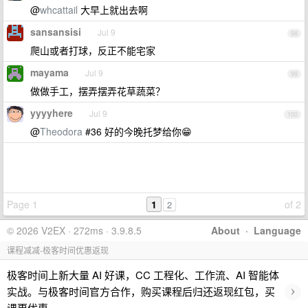
@
whcattail
大早上就出去啊
sansansisi
Jul 9
98
爬山或者打球，反正不能宅家
mayama
Jul 9
99
做做手工，摆弄摆弄花草蔬菜？
yyyyhere
Jul 9
100
@
Theodora
#36 好的今晚托梦给你😁
Page 1
1
of 2
2
© 2026 V2EX · 272ms · 3.9.8.5
About
·
Language
课程减减-极客时间优惠返现
极客时间上新大量 AI 好课，CC 工程化、工作流、AI 智能体
›
实战。与极客时间官方合作，购买课程后归还返现红包，买
课更优惠。