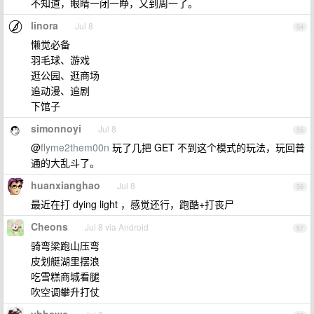
不知道，眼睛一闭一睁，又到周一了。
linora
Jul 8
54
懒觉必备
羽毛球、游戏
逛公园、逛商场
追动漫、追剧
下馆子
simonnoyi
Jul 8
55
@
flyme2them00n
玩了几把 GET 不到这个模式的玩法，玩回普
通的大乱斗了。
huanxianghao
Jul 8
56
最近在打 dying light ，感觉还行，跑酷+打丧尸
Cheons
Jul 8 via Android
57
骑弯梁跑山压弯
皮划艇湖里摆浪
吃雪糕商城看腿
吹空调攀升打仗