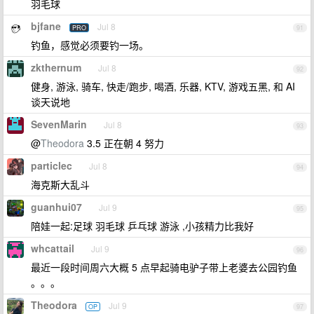
羽毛球
bjfane
Jul 8
PRO
91
钓鱼，感觉必须要钓一场。
zkthernum
Jul 8
92
健身, 游泳, 骑车, 快走/跑步, 喝酒, 乐器, KTV, 游戏五黑, 和 AI
谈天说地
SevenMarin
Jul 8
93
@
Theodora
3.5 正在朝 4 努力
particlec
Jul 8
94
海克斯大乱斗
guanhui07
Jul 9
95
陪娃一起:足球 羽毛球 乒乓球 游泳 ,小孩精力比我好
whcattail
Jul 9
96
最近一段时间周六大概 5 点早起骑电驴子带上老婆去公园钓鱼
。。。
Theodora
Jul 9
OP
97