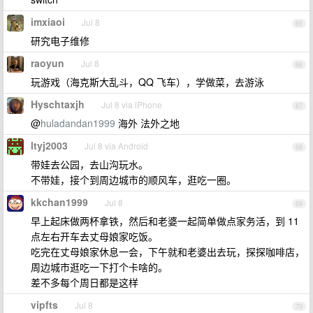
imxiaoi
Jul 8
65
研究电子维修
raoyun
Jul 8
66
玩游戏（海克斯大乱斗，QQ 飞车），学做菜，去游泳
Hyschtaxjh
Jul 8 via iPhone
67
@
huladandan1999
海外 法外之地
ltyj2003
Jul 8 via Android
68
带娃去公园，去山沟玩水。
不带娃，接个到周边城市的顺风车，逛吃一圈。
kkchan1999
Jul 8
69
早上起床做两杯拿铁，然后和老婆一起简单做点家务活，到 11
点左右开车去丈母娘家吃饭。
吃完在丈母娘家休息一会，下午就和老婆出去玩，探探咖啡店，
周边城市逛吃一下打个卡啥的。
差不多每个周日都是这样
vipfts
Jul 8
70