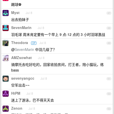
踢球⚽️
Myst
Jul 8
47
出去拍妹子
SevenMarin
Jul 8
48
羽毛球 周末肯定要有一个早上 9 点-12 点的 3 小时羽球激战
Theodora
Jul 8
OP
49
@
SevenMarin
中羽几级了？
AMZsowhat
Jul 8
50
骑摩托去吃好吃的，回家收拾房间，打王者，陪小猫玩，练
bass
sevenyangcc
Jul 8
51
空军出击~~
HtPM
Jul 8
52
迷上了游泳，巴不得天天去
Zenon
Jul 8
53