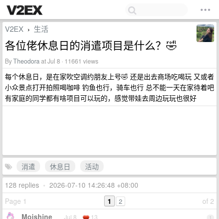
V2EX
生活
›
各位佬休息日的消遣项目是什么？🤣
By
Theodora
at Jul 8 · 11661 views
每个休息日，是在家吹空调约朋友上号🤣 还是出去商场吃喝玩 又或者
小众景点打开拍照喝咖啡 钓鱼也行，骑车也行 总不能一天在家待着吧
有家庭的同学都有啥项目可以玩的，感觉带娃去周边玩玩也很好
消遣
休息日
活动
128 replies
•
2026-07-10 14:26:48 +08:00
Page 1
1
of 2
2
Moishine
Jul 8
13
1