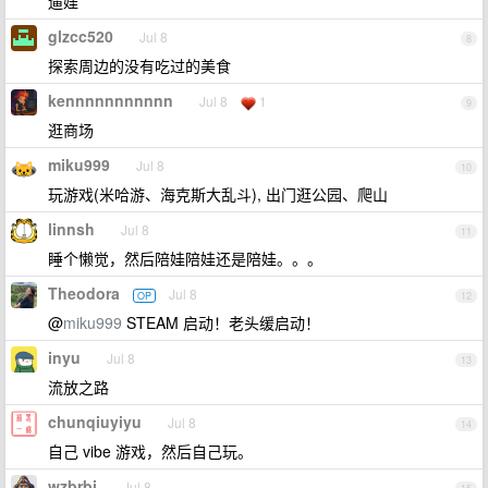
遛娃
glzcc520
Jul 8
8
探索周边的没有吃过的美食
kennnnnnnnnnn
Jul 8
1
9
逛商场
miku999
Jul 8
10
玩游戏(米哈游、海克斯大乱斗), 出门逛公园、爬山
linnsh
Jul 8
11
睡个懒觉，然后陪娃陪娃还是陪娃。。。
Theodora
Jul 8
OP
12
@
miku999
STEAM 启动！老头缓启动！
inyu
Jul 8
13
流放之路
chunqiuyiyu
Jul 8
14
自己 vibe 游戏，然后自己玩。
wzbrbj
Jul 8