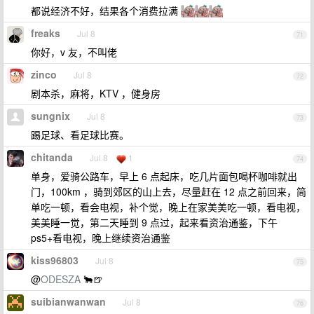
都说经济不好，结果各个消费拉满
freaks
Jul 8
71
你好，v 友，不叫佬
zinco
Jul 8
72
剧本杀，麻将，KTV ，健身房
sungnix
Jul 8
73
踢足球、看足球比赛。
chitanda
Jul 8
1
74
单身，爱骑公路车，早上 6 点起床，吃几片面包喝杯咖啡就出
门，100km ，骑到郊区的山上去，尽量赶在 12 点之前回来，简
单吃一顿，看会电视，补个觉，晚上在家美美吃一顿，看电视，
美美睡一觉，第二天睡到 9 点过，起来看资治通鉴，下午
ps5+看电视，晚上继续资治通鉴
kiss96803
Jul 8
75
@
ODESZA
🐂🍺
suibianwanwan
Jul 8
76