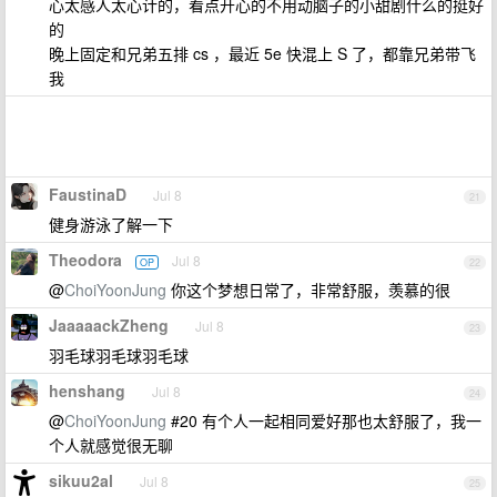
心太感人太心计的，看点开心的不用动脑子的小甜剧什么的挺好
的
晚上固定和兄弟五排 cs ，最近 5e 快混上 S 了，都靠兄弟带飞
我
FaustinaD
Jul 8
21
健身游泳了解一下
Theodora
Jul 8
OP
22
@
ChoiYoonJung
你这个梦想日常了，非常舒服，羡慕的很
JaaaaackZheng
Jul 8
23
羽毛球羽毛球羽毛球
henshang
Jul 8
24
@
ChoiYoonJung
#20 有个人一起相同爱好那也太舒服了，我一
个人就感觉很无聊
sikuu2al
Jul 8
25