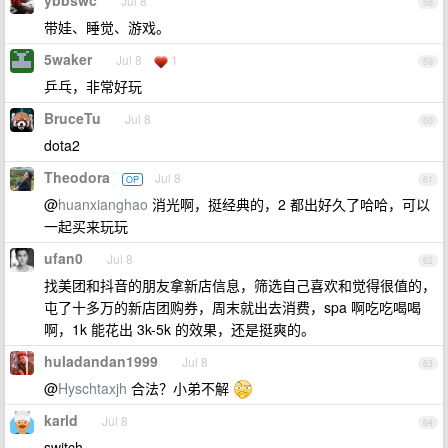
ybbswc
Jul 8
58
带娃、睡觉、游戏。
5waker
Jul 8
1
59
乒乓，非常好玩
BruceTu
Jul 8
60
dota2
Theodora
Jul 8
OP
61
@
huanxianghao
消光啊，挺经典的，2 都出好久了哈哈，可以
一起买来玩玩
ufan0
Jul 8
62
找美团和抖音的朋友拿新店信息，筛选自己喜欢和觉得很值的，
屯了十多万的新店团购券，周末就出去消费，spa 啊吃吃喝喝
啊，1k 能花出 3k-5k 的效果，还是挺爽的。
huladandan1999
Jul 8
63
@
Hyschtaxjh
合法？小弟不解
karld
Jul 8
64
switch