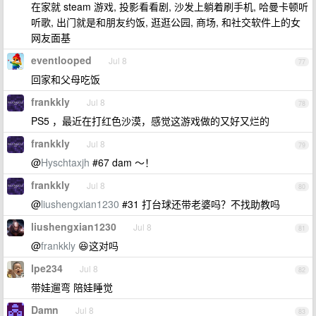
在家就 steam 游戏, 投影看看剧, 沙发上躺着刷手机, 哈曼卡顿听
听歌, 出门就是和朋友约饭, 逛逛公园, 商场, 和社交软件上的女
网友面基
eventlooped
Jul 8
77
回家和父母吃饭
frankkly
Jul 8
78
PS5 ，最近在打红色沙漠，感觉这游戏做的又好又烂的
frankkly
Jul 8
79
@
Hyschtaxjh
#67 dam ～！
frankkly
Jul 8
80
@
liushengxian1230
#31 打台球还带老婆吗？不找助教吗
liushengxian1230
Jul 8
81
@
frankkly
😆这对吗
lpe234
Jul 8
82
带娃遛弯 陪娃睡觉
Damn
Jul 8
83