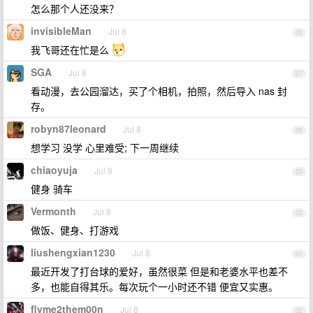
怎么那个人还没来？
invisibleMan
Jul 8
26
我飞哥还在忙是么
SGA
Jul 8
27
看动漫，去公园溜达，买了个相机，拍照，然后导入 nas 封
存。
robyn87leonard
Jul 8
28
想学习 没学 心里难受; 下一周继续
chiaoyuja
Jul 8
29
健身 骑车
Vermonth
Jul 8
30
做饭、健身、打游戏
liushengxian1230
Jul 8
31
最近开发了打台球的爱好，虽然很菜 但是和老婆水平也差不
多，也能自得其乐。每次玩个一小时还不错 便宜又实惠。
flyme2them00n
Jul 8
32