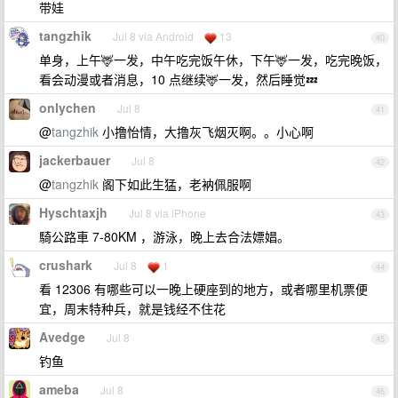
带娃
tangzhik
Jul 8 via Android
13
40
单身，上午🦌一发，中午吃完饭午休，下午🦌一发，吃完晚饭，
看会动漫或者消息，10 点继续🦌一发，然后睡觉💤
onlychen
Jul 8
41
@
tangzhik
小撸怡情，大撸灰飞烟灭啊。。小心啊
jackerbauer
Jul 8
42
@
tangzhik
阁下如此生猛，老衲佩服啊
Hyschtaxjh
Jul 8 via iPhone
43
騎公路車 7-80KM ，游泳，晚上去合法嫖娼。
crushark
Jul 8
1
44
看 12306 有哪些可以一晚上硬座到的地方，或者哪里机票便
宜，周末特种兵，就是钱经不住花
Avedge
Jul 8
45
钓鱼
ameba
Jul 8
46