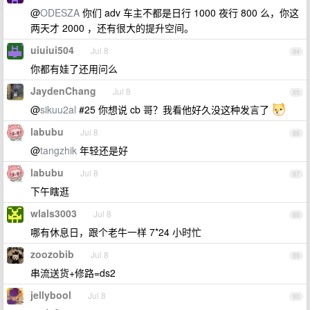
@
ODESZA
你们 adv 车主不都是日行 1000 夜行 800 么，你这
两天才 2000 ，还有很大的提升空间。
uiuiui504
Jul 8
84
你都有娃了还用问么
JaydenChang
Jul 8
85
@
sikuu2al
#25 你想说 cb 哥？我看他好久没这种发言了
labubu
Jul 8
86
@
tangzhik
年轻还是好
labubu
Jul 8
87
下午瞎逛
wlals3003
Jul 8
88
哪有休息日，跟个老牛一样 7*24 小时忙
zoozobib
Jul 8
89
串流送货+修路=ds2
jellybool
Jul 8
90