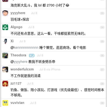
海克斯大乱斗，我 lol 都 2700 小时了😂
yyyyhere
Jul 8
33
羽毛球+探店
AIgogo
Jul 8
34
不问还有点意思，这么一看，干啥都挺索然无味的。
Xi
Jul 8
35
@
kennnnnnnnnnn
睡个懒觉，逛逛商场，看个电影
Theodora
Jul 8
OP
36
@
yyyyhere
教我不转身劈杀😎
wonderfulcxm
Jul 8 via iPhone
37
不工作就是我的消遣
zz1127
Jul 8
38
钓鱼、做饭、陪小孩玩、打游戏（优先级最低）、感觉时间根本
不够用。
vuvivian
Jul 8
39