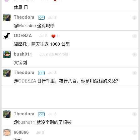
休息 日
Theodora
Jul 8
OP
2
@
Moishine
这对吗🤣
ODESZA
Jul 8
1
3
骑摩托，两天往返 1000 公里
bush911
Jul 8 via Android
4
大宝剑
Theodora
Jul 8
OP
5
@
ODESZA
日行千里，夜行八百，你是川藏线的义父？
Theodora
Jul 8
OP
6
@
bush911
就没个别的了吗🤣
668866
Jul 8
7