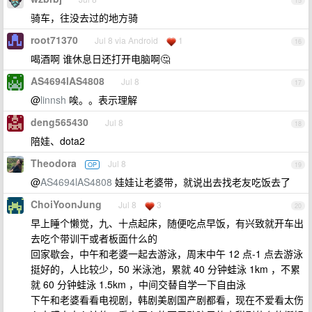
15
骑车，往没去过的地方骑
root71370
Jul 8 via Android
1
16
喝酒啊 谁休息日还打开电脑啊🤔
AS4694lAS4808
Jul 8
17
@
linnsh
唉。。表示理解
deng565430
Jul 8
18
陪娃、dota2
Theodora
Jul 8
OP
19
@
AS4694lAS4808
娃娃让老婆带，就说出去找老友吃饭去了
ChoiYoonJung
Jul 8
3
20
早上睡个懒觉，九、十点起床，随便吃点早饭，有兴致就开车出
去吃个带训干或者板面什么的
回家歇会，中午和老婆一起去游泳，周末中午 12 点-1 点去游泳
挺好的，人比较少，50 米泳池，累就 40 分钟蛙泳 1km ，不累
就 60 分钟蛙泳 1.5km ，中间交替自学一下自由泳
下午和老婆看看电视剧，韩剧美剧国产剧都看，现在不爱看太伤