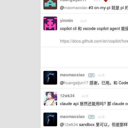
@
maomaoxiao
#3 on-my-pi 就是 p
yinmin
Jul 8
copilot cli 和 vscode copilot agent 能
https://docs.github.com/en/copilot/ho
maomaoxiao
Jul 8
OP
@
huangsijun17
感谢，已用。和 Codex
12wk34
Jul 8
claude api 居然还能用吗? 那 claude 
maomaoxiao
Jul 8
OP
@
12wk34
sandbox 里可以，但是那