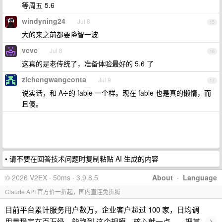
等周五 5.6
windyning24
Jul 8
15
大的来之前都要降智一波
vcvc
Jul 8
16
这真的是老传统了，准备体验最好的 5.6 了
zichengwangconta
Jul 9
17
说实话，和 A➗的 fable 一个样。现在 fable 也是真的懒惰，而
且傻。
• 请不要在回答技术问题时复制粘贴 AI 生成的内容
© 2026 V2EX · 50ms · 3.9.8.5
About
·
Language
Claude API 官方价一折起，国内直连免折腾
目前平台累计服务用户数万，企业客户超过 100 家，日均调
›
用量稳定在百万级。能跑到 这个规模，核心就一点——把基