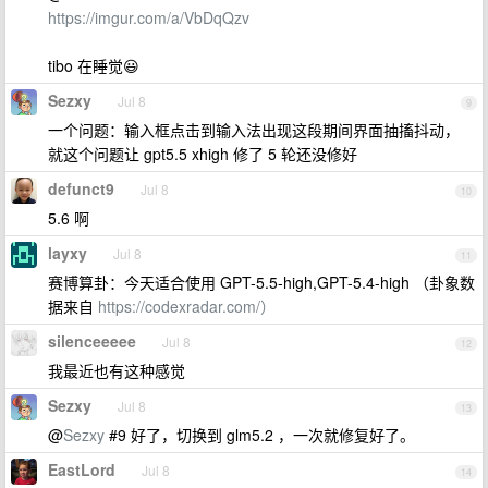
https://imgur.com/a/VbDqQzv
tibo 在睡觉😃
Sezxy
Jul 8
9
一个问题：输入框点击到输入法出现这段期间界面抽搐抖动，
就这个问题让 gpt5.5 xhigh 修了 5 轮还没修好
defunct9
Jul 8
10
5.6 啊
layxy
Jul 8
11
赛博算卦：今天适合使用 GPT-5.5-high,GPT-5.4-high （卦象数
据来自
https://codexradar.com/）
silenceeeee
Jul 8
12
我最近也有这种感觉
Sezxy
Jul 8
13
@
Sezxy
#9 好了，切换到 glm5.2 ，一次就修复好了。
EastLord
Jul 8
14