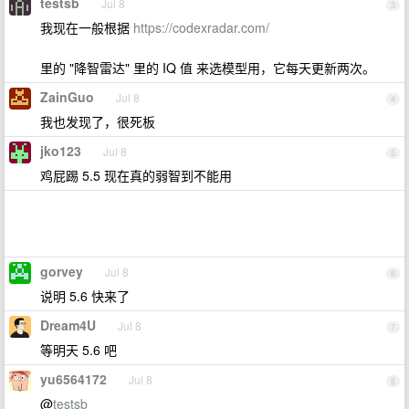
testsb
Jul 8
3
我现在一般根据
https://codexradar.com/
里的 "降智雷达" 里的 IQ 值 来选模型用，它每天更新两次。
ZainGuo
Jul 8
4
我也发现了，很死板
jko123
Jul 8
5
鸡屁踢 5.5 现在真的弱智到不能用
gorvey
Jul 8
6
说明 5.6 快来了
Dream4U
Jul 8
7
等明天 5.6 吧
yu6564172
Jul 8
8
@
testsb