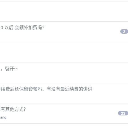
$20 以后 会额外扣费吗？
3
排队，裂开～
o 的套餐续费后还保留套餐吗，有没有最近续费的讲讲
，还有其他方式？
23
hang