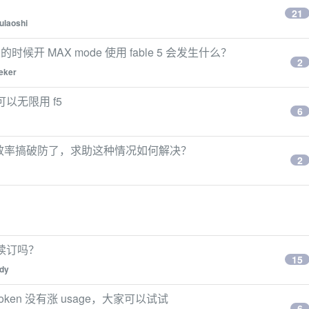
21
ulaoshi
的时候开 MAX mode 使用 fable 5 会发生什么？
2
eker
致可以无限用 f5
6
客服效率搞破防了，求助这种情况如何解决？
2
还续订吗？
15
ddy
 token 没有涨 usage，大家可以试试
6