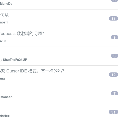
oMengDe
去何从
11
laoshi
requests 数激增的问题？
9
n233
3
by
ShutTheFu2kUP
欢 Cursor IDE 模式，有一样的吗？
12
ang
7
y
Mansen
31
vinHxx