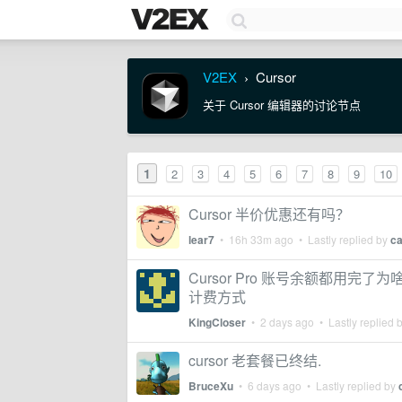
V2EX
Cursor
›
关于 Cursor 编辑器的讨论节点
1
2
3
4
5
6
7
8
9
10
Cursor 半价优惠还有吗？
lear7
•
16h 33m ago
• Lastly replied by
c
Cursor Pro 账号余额都用完了
计费方式
KingCloser
•
2 days ago
• Lastly replied 
cursor 老套餐已终结.
BruceXu
•
6 days ago
• Lastly replied by