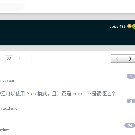
Topics
439
...
22
❮
❯
1
anvascat
为啥还可以使用 Auto 模式，且计费是 Free，不是很懂这个
2
by
xdzhang
24
cylaw