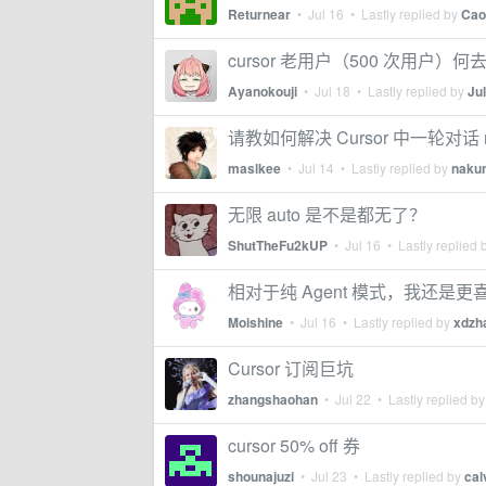
Returnear
•
Jul 16
• Lastly replied by
Ca
cursor 老用户（500 次用户）何
Ayanokouji
•
Jul 18
• Lastly replied by
Ju
请教如何解决 Cursor 中一轮对话 
maslkee
•
Jul 14
• Lastly replied by
naku
无限 auto 是不是都无了？
ShutTheFu2kUP
•
Jul 16
• Lastly replied 
相对于纯 Agent 模式，我还是更喜
Moishine
•
Jul 16
• Lastly replied by
xdzh
Cursor 订阅巨坑
zhangshaohan
•
Jul 22
• Lastly replied b
cursor 50% off 券
shounajuzi
•
Jul 23
• Lastly replied by
cal