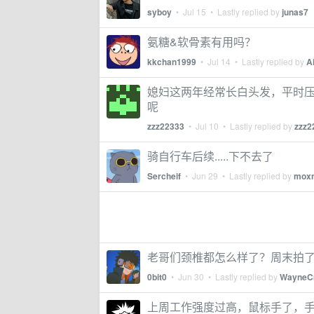
syboy
•
Jul 15
• Lastly replied by
junas7
氨糖&软骨素有用吗？
kkchan1999
•
Jul 14
• Lastly replied by
A
媳妇这两年经常长白头发，平时
呢
zzz22333
•
Jul 10
• Lastly replied by
zzz2
骑自行车后续.....下不去了
Sercheif
•
Jun 29
• Lastly replied by
moxn
老哥们颈椎都怎么样了？周末拍
0bit0
•
Jun 30
• Lastly replied by
Wayne
上周工作强度过高，鼠标手了，