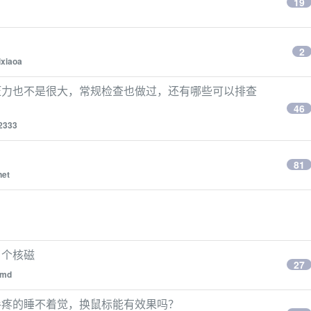
19
2
ixiaoa
压力也不是很大，常规检查也做过，还有哪些可以排查
46
2333
81
et
了个核磁
27
Cmd
手疼的睡不着觉，换鼠标能有效果吗？