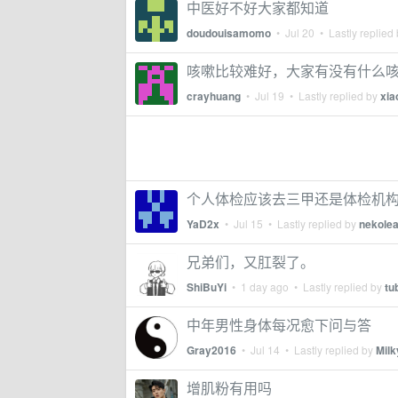
中医好不好大家都知道
doudouisamomo
•
Jul 20
• Lastly replied
咳嗽比较难好，大家有没有什么
crayhuang
•
Jul 19
• Lastly replied by
xia
个人体检应该去三甲还是体检机
YaD2x
•
Jul 15
• Lastly replied by
nekole
兄弟们，又肛裂了。
ShiBuYi
•
1 day ago
• Lastly replied by
tu
中年男性身体每况愈下问与答
Gray2016
•
Jul 14
• Lastly replied by
Mil
增肌粉有用吗