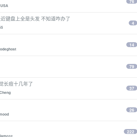
76
BUSA
近键盘上全是头发 不知道咋办了
4
55
14
odeghost
79
不觉长痘十几年了
37
Cheng
26
mood
？
222
iamccc