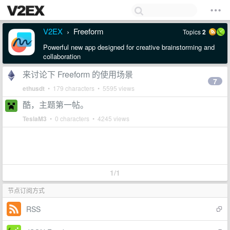
V2EX
Freeform
Topics
2
›
Powerful new app designed for creative brainstorming and
collaboration
来讨论下 Freeform 的使用场景
7
ethusdt
• 179 characters • 5595 views
酷，主题第一帖。
TeslaM3
• 0 characters • 4245 views
1/1
节点订阅方式
RSS