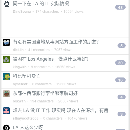
问一下在 LA 的 IT 实际情况
43
DingSoung
• 174 characters • 10094 views
有没有美国当地从事网站方面工作的朋友？
5
dicklin
• 41 characters • 7057 views
被困在 Los Angeles，做点什么事好？
30
kingwkb
• 9 characters • 18252 views
科比坠机身亡
16
hjmeteor
• 6 characters • 19633 views
东部往西部搬行李坐哪家航司好
4
bitkwan
• 194 characters • 20567 views
想去 LA 做 IT 工作 现实吗 现在人在深圳，有房
3
sfbayscott2008
• 0 characters • 10476 views
LA 人这么少呀