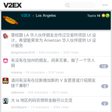
V2EX
Los Angeles
Topics
16
›
曾经跟 LA 华人伙伴朋友合作过交易所项目 UI 设
计，希望能荣幸为 American 华人伙伴提供 UI 设
计服务
jiangzhaosen518
• 648 characters • 3297 views
有没有在加州的朋友，闲来无事，做了一个华人
网
12
miwang
• 93 characters • 5167 views
请问有没有在拉斯维加斯的 V 友愿意或介绍朋友
接个兼职？
2
oldlemon
• 334 characters • 3812 views
大 la 地区的码农想转金融可以交流
2
worldquant
• 13 characters • 4584 views